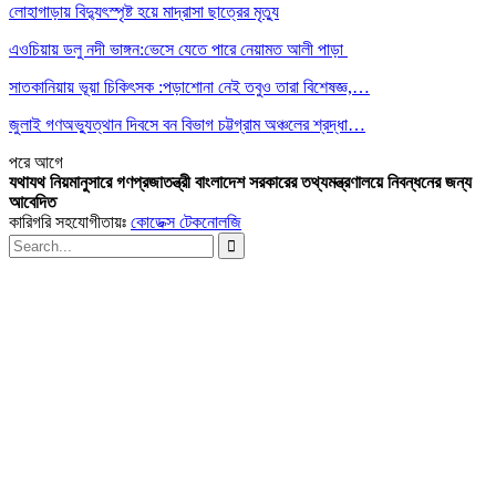
লোহাগাড়ায় বিদ্যুৎস্পৃষ্ট হয়ে মাদ্রাসা ছাত্রের মৃত্যু
এওচিয়ায় ডলু নদী ভাঙ্গন:ভেসে যেতে পারে নেয়ামত আলী পাড়া
সাতকানিয়ায় ভূয়া চিকিৎসক :পড়াশোনা নেই তবুও তারা বিশেষজ্ঞ,…
জুলাই গণঅভ্যুত্থান দিবসে বন বিভাগ চট্টগ্রাম অঞ্চলের শ্রদ্ধা…
পরে
আগে
যথাযথ নিয়মানুসারে গণপ্রজাতন্ত্রী বাংলাদেশ সরকারের তথ্যমন্ত্রণালয়ে নিবন্ধনের জন্য
আবেদিত
কারিগরি সহযোগীতায়ঃ
কোডেক্স টেকনোলজি