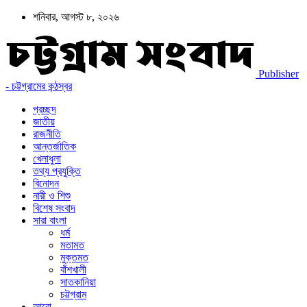
শনিবার, আগস্ট ৮, ২০২৬
Publisher
- চট্টগ্রামের কন্ঠস্বর
প্রচ্ছদ
জাতীয়
রাজনীতি
আন্তর্জাতিক
খেলাধুলা
তথ্য প্রযুক্তি
বিনোদন
নারী ও শিশু
বিশেষ সংবাদ
সারা বাংলা
ধর্ম
মতামত
মুক্তমত
বাঁশখালী
সাতকানিয়া
চট্টগ্রাম
আরো