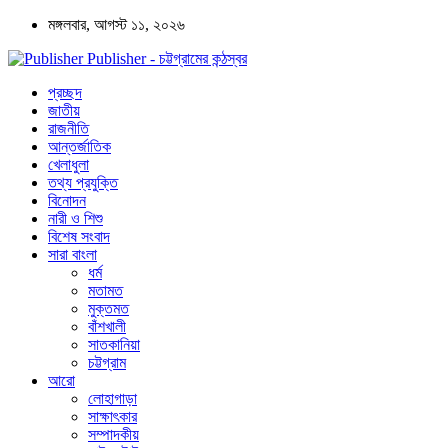
মঙ্গলবার, আগস্ট ১১, ২০২৬
Publisher - চট্টগ্রামের কন্ঠস্বর
প্রচ্ছদ
জাতীয়
রাজনীতি
আন্তর্জাতিক
খেলাধুলা
তথ্য প্রযুক্তি
বিনোদন
নারী ও শিশু
বিশেষ সংবাদ
সারা বাংলা
ধর্ম
মতামত
মুক্তমত
বাঁশখালী
সাতকানিয়া
চট্টগ্রাম
আরো
লোহাগাড়া
সাক্ষাৎকার
সম্পাদকীয়