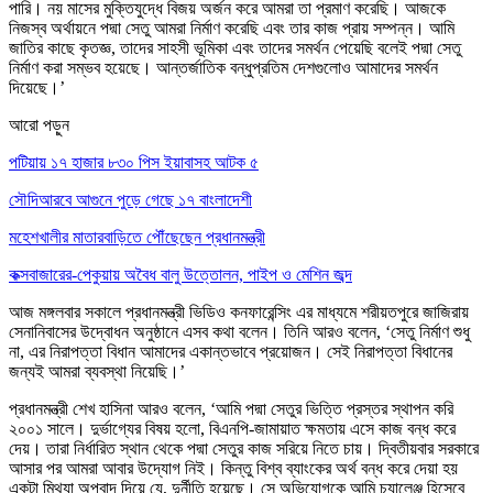
পারি। নয় মাসের মুক্তিযুদ্ধে বিজয় অর্জন করে আমরা তা প্রমাণ করেছি। আজকে
নিজস্ব অর্থায়নে পদ্মা সেতু আমরা নির্মাণ করেছি এবং তার কাজ প্রায় সম্পন্ন। আমি
জাতির কাছে কৃতজ্ঞ, তাদের সাহসী ভূমিকা এবং তাদের সমর্থন পেয়েছি বলেই পদ্মা সেতু
নির্মাণ করা সম্ভব হয়েছে। আন্তর্জাতিক বন্ধুপ্রতিম দেশগুলোও আমাদের সমর্থন
দিয়েছে।’
আরো পড়ুন
পটিয়ায় ১৭ হাজার ৮৩০ পিস ইয়াবাসহ আটক ৫
সৌদিআরবে আগুনে পুড়ে গেছে ১৭ বাংলাদেশী
মহেশখালীর মাতারবাড়িতে পৌঁছেছেন প্রধানমন্ত্রী
কক্সবাজারের-পেকুয়ায় অবৈধ বালু উত্তোলন, পাইপ ও মেশিন জব্দ
আজ মঙ্গলবার সকালে প্রধানমন্ত্রী ভিডিও কনফারেন্সিং এর মাধ্যমে শরীয়তপুরে জাজিরায়
সেনানিবাসের উদ্বোধন অনুষ্ঠানে এসব কথা বলেন। তিনি আরও বলেন, ‘সেতু নির্মাণ শুধু
না, এর নিরাপত্তা বিধান আমাদের একান্তভাবে প্রয়োজন। সেই নিরাপত্তা বিধানের
জন্যই আমরা ব্যবস্থা নিয়েছি।’
প্রধানমন্ত্রী শেখ হাসিনা আরও বলেন, ‘আমি পদ্মা সেতুর ভিত্তি প্রস্তর স্থাপন করি
২০০১ সালে। দুর্ভাগ্যের বিষয় হলো, বিএনপি-জামায়াত ক্ষমতায় এসে কাজ বন্ধ করে
দেয়। তারা নির্ধারিত স্থান থেকে পদ্মা সেতুর কাজ সরিয়ে নিতে চায়। দ্বিতীয়বার সরকারে
আসার পর আমরা আবার উদ্যোগ নিই। কিন্তু বিশ্ব ব্যাংকের অর্থ বন্ধ করে দেয়া হয়
একটা মিথ্যা অপবাদ দিয়ে যে, দুর্নীতি হয়েছে। সে অভিযোগকে আমি চ্যালেঞ্জ হিসেবে