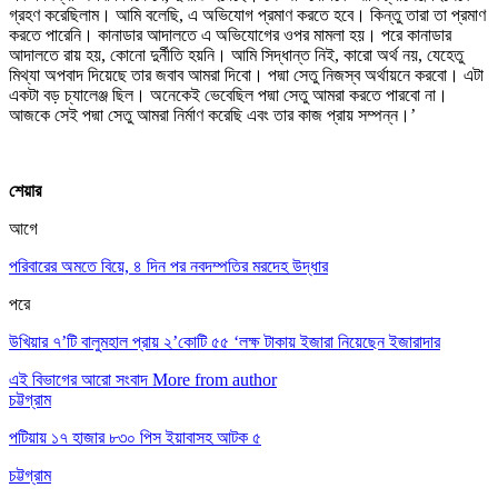
গ্রহণ করেছিলাম। আমি বলেছি, এ অভিযোগ প্রমাণ করতে হবে। কিন্তু তারা তা প্রমাণ
করতে পারেনি। কানাডার আদালতে এ অভিযোগের ওপর মামলা হয়। পরে কানাডার
আদালতে রায় হয়, কোনো দুর্নীতি হয়নি। আমি সিদ্ধান্ত নিই, কারো অর্থ নয়, যেহেতু
মিথ্যা অপবাদ দিয়েছে তার জবাব আমরা দিবো। পদ্মা সেতু নিজস্ব অর্থায়নে করবো। এটা
একটা বড় চ্যালেঞ্জ ছিল। অনেকেই ভেবেছিল পদ্মা সেতু আমরা করতে পারবো না।
আজকে সেই পদ্মা সেতু আমরা নির্মাণ করেছি এবং তার কাজ প্রায় সম্পন্ন।’
শেয়ার
আগে
পরিবারের অমতে বিয়ে, ৪ দিন পর নবদম্পতির মরদেহ উদ্ধার
পরে
উখিয়ার ৭’টি বালুমহাল প্রায় ২’কোটি ৫৫ ‘লক্ষ টাকায় ইজারা নিয়েছেন ইজারাদার
এই বিভাগের আরো সংবাদ
More from author
চট্টগ্রাম
পটিয়ায় ১৭ হাজার ৮৩০ পিস ইয়াবাসহ আটক ৫
চট্টগ্রাম