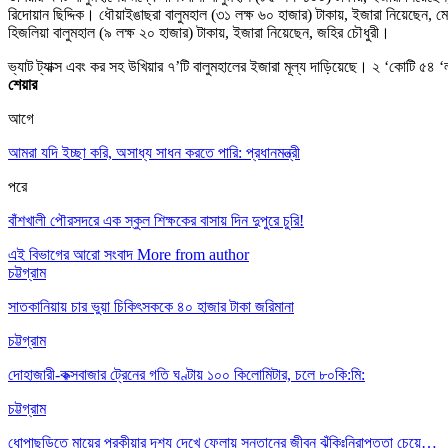
রিদোয়ান ছিদ্দিক। ধৌয়াইঙাছরা বালুমহাল (৩১ লক্ষ ৬০ হাজার) টাকায়, ইজারা নিয়েছেন, 
হিজলিয়া বালুমহাল (৯ লক্ষ ২০ হাজার) টাকায়, ইজারা নিয়েছেন, জহির চৌধুরী।
ভ্যাট ট্যাক্স এবং কর সহ উখিয়ার ৭’টি বালুমহালের ইজারা মূল্য দাড়িয়েছে। ২ ‘কোটি ৫৪ 
শেয়ার
আগে
আমরা যদি ইচ্ছা করি, অসাধ্য সাধন করতে পারি: প্রধানমন্ত্রী
পরে
বাঁশখালী পৌরসদরে এক স্কুল শিক্ষকের বাসায় দিন দুপুরে চুরি!
এই বিভাগের আরো সংবাদ
More from author
চট্টগ্রাম
সাতকানিয়ায় চার ভুয়া চিকিৎসককে ৪০ হাজার টাকা জরিমানা
চট্টগ্রাম
দোহাজারী-কক্সবাজার ট্রেনের গতি ঘণ্টায় ১০০ কিলোমিটার, চলে ৮০কি:মি:
চট্টগ্রাম
ধোপাছড়িতে মায়ের পরকীয়ার দৃশ্য দেখে ফেলায় সন্তানের জীবন ঝুঁকিঃনিরাপত্তা চেয়ে…