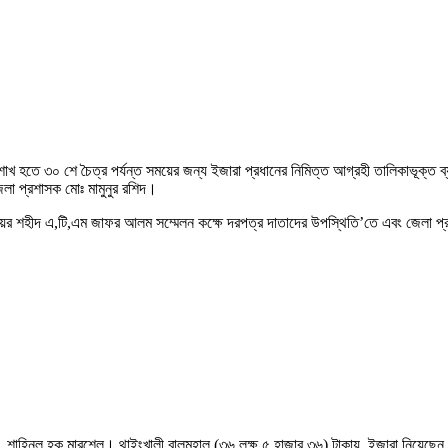
খ হতে ৩০ শে চৈত্র পর্যন্ত সময়ের জন্য ইজারা প্রধানের নিমিত্ত আগ্রহী তালিকাভূক্ত ব্য
েলা প্রশাসক মোঃ মামুনুর রশিদ।
যালয়ের শহীদ এ,টি,এম জাফর আলম সম্মেলন কক্ষে দরপত্র দাতাদের উপস্থিতি’তে এবং জেলা প্র
ন, শাহিনুল হক মারশেল। থাইংখালী বালুমহাল (৩৬ লক্ষ ৫ হাজার ৩৬) টাকায়, ইজারা নিয়েছেন,