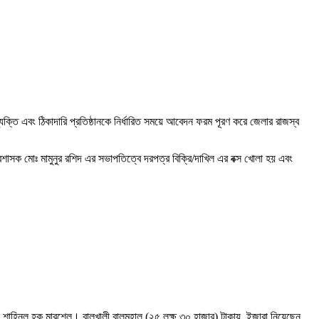
ক্তি এবং ঠিকাদারি প্রতিষ্ঠানকে নির্ধারিত সময়ে আবেদন ফরম পূরণ করে জেলার রাজস্ব
শাসক মোঃ মামুনুর রশিদ এর সভাপতিত্বে দরপত্র বিক্রি/দাখিল এর বক্স খোলা হয় এবং
 শাহিনুল হক মারশেল। বালুখালী বালুমহাল (২৫ লক্ষ ৩০ হাজার) টাকায়, ইজারা নিয়েছেন,