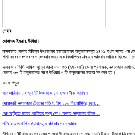
শেয়ার
মোহাম্মদ ইমরান, উখিয়া।
কক্সবাজার জেলার বিভিন্ন উপজেলার ইজারাযোগ্য বালুমহালসমূহ-১৪২৯ বাংলা সনের ১লা বৈশা
শাখা বরাবর দরপত্র জমা দেওয়ার জন্য এক বিজ্ঞাপ্তির মাধ্যমে আহবান জানিয়ে ছিলেন। জ
কক্সবাজার ডিসি অফিস সূত্রে জানা যায়, গত (২৪- মার্চ) জেলা প্রশাসক, কক্সবাজার কার্
জেলার ৩৮’টি বালুমহালের সাথে উখিয়ার ৭’টি বালুমহালের ইজারা সম্পন্ন হয়।
আরো পড়ুন
সাতকানিয়ায় চার ভুয়া চিকিৎসককে ৪০ হাজার টাকা জরিমানা
দোহাজারী-কক্সবাজার ট্রেনের গতি ঘণ্টায় ১০০ কিলোমিটার, চলে…
ধোপাছড়িতে মায়ের পরকীয়ার দৃশ্য দেখে ফেলায় সন্তানের জীবন…
পটিয়ায় ১ লাখ পিস ইয়াবাসহ ৬ বাইকার গ্যাং আটক
উখিয়ার ৭’টি বালুমহালের মধ্যে পালংখালী বালুমহাল (৮৫ লক্ষ ১০০) টাকায়, ইজারা নিয়েছে