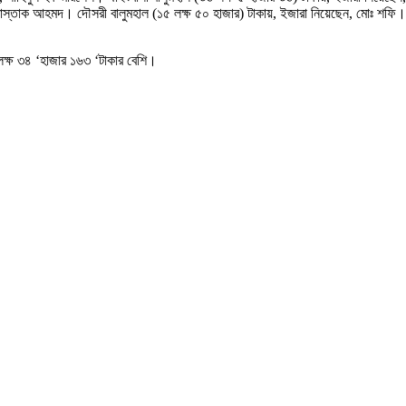
মোস্তাক আহমদ। দৌসরী বালুমহাল (১৫ লক্ষ ৫০ হাজার) টাকায়, ইজারা নিয়েছেন, মোঃ শফি। 
‘লক্ষ ৩৪ ‘হাজার ১৬৩ ‘টাকার বেশি।