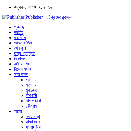
শুক্রবার, আগস্ট ৭, ২০২৬
Publisher - চট্টগ্রামের কন্ঠস্বর
প্রচ্ছদ
জাতীয়
রাজনীতি
আন্তর্জাতিক
খেলাধুলা
তথ্য প্রযুক্তি
বিনোদন
নারী ও শিশু
বিশেষ সংবাদ
সারা বাংলা
ধর্ম
মতামত
মুক্তমত
বাঁশখালী
সাতকানিয়া
চট্টগ্রাম
আরো
লোহাগাড়া
সাক্ষাৎকার
সম্পাদকীয়