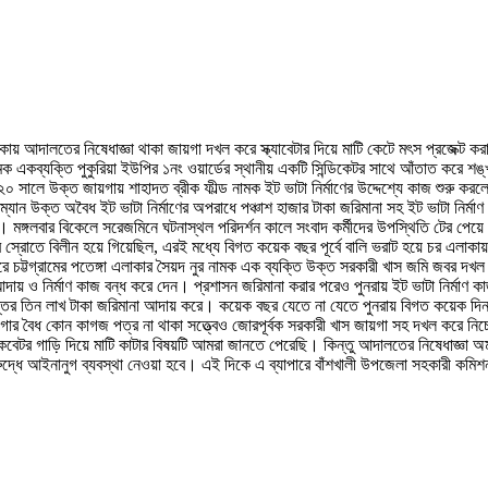
 এলাকায় আদালতের নিষেধাজ্ঞা থাকা জায়গা দখল করে স্ক্যাবেটার দিয়ে মাটি কেটে মৎস প্রজেক্
ামক একব্যক্তি পুকুরিয়া ইউপির ১নং ওয়ার্ডের স্থানীয় একটি সিন্ডিকেটর সাথে আঁতাত করে শঙ্খ 
ালে উক্ত জায়গায় শাহাদত ব্রীক ফীল্ড নামক ইট ভাটা নির্মাণের উদ্দেশ্যে কাজ শুরু করল
যান উক্ত অবৈধ ইট ভাটা নির্মাণের অপরাধে পঞ্চাশ হাজার টাকা জরিমানা সহ ইট ভাটা নির্
। মঙ্গলবার বিকেলে সরেজমিনে ঘটনাস্থল পরিদর্শন কালে সংবাদ কর্মীদের উপস্থিতি টের পেয়ে 
স্রোতে বিলীন হয়ে গিয়েছিল, এরই মধ্যে বিগত কয়েক বছর পূর্বে বালি ভরাট হয়ে চর এলাকায় 
ে চট্টগ্রামের পতেঙ্গা এলাকার সৈয়দ নুর নামক এক ব্যক্তি উক্ত সরকারী খাস জমি জবর দখল
দায় ও নির্মাণ কাজ বন্ধ করে দেন। প্রশাসন জরিমানা করার পরেও পুনরায় ইট ভাটা নির্মাণ 
 তিন লাখ টাকা জরিমানা আদায় করে। কয়েক বছর যেতে না যেতে পুনরায় বিগত কয়েক দিন যাব
জায়গার বৈধ কোন কাগজ পত্র না থাকা সত্ত্বেও জোরপূর্বক সরকারী খাস জায়গা সহ দখল করে নিচ
বেটর গাড়ি দিয়ে মাটি কাটার বিষয়টি আমরা জানতে পেরেছি। কিন্তু আদালতের নিষেধাজ্ঞা অমা
রুদ্ধে আইনানুগ ব্যবস্থা নেওয়া হবে। এই দিকে এ ব্যাপারে বাঁশখালী উপজেলা সহকারী কমি