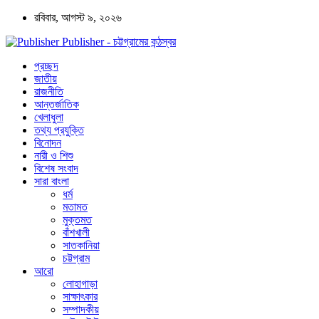
রবিবার, আগস্ট ৯, ২০২৬
Publisher - চট্টগ্রামের কন্ঠস্বর
প্রচ্ছদ
জাতীয়
রাজনীতি
আন্তর্জাতিক
খেলাধুলা
তথ্য প্রযুক্তি
বিনোদন
নারী ও শিশু
বিশেষ সংবাদ
সারা বাংলা
ধর্ম
মতামত
মুক্তমত
বাঁশখালী
সাতকানিয়া
চট্টগ্রাম
আরো
লোহাগাড়া
সাক্ষাৎকার
সম্পাদকীয়