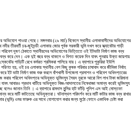
ট করার অভিযোগ পাওয়া গেছে। মঙ্গলবার (২৯ মার্চ) বিকেলে স্থানীয় এলাকাবাসীদের অভিযোগের
নদীর তীরবর্তী চর-জুইদন্ডী এলাকায় জোর পূর্বক সরকারী ভূমি দখল করে স্ক্যাবেটার গাড়ী
ে পরিবেশ দূষণ ঠেকাতে স্থানীয়দের অভিযোগের ভিত্তিতে ওই ইটভাটা নির্মাণ কাজ বন্ধ
মাণ বন্ধ করে দেন। এক দুই বছর বন্ধ থাকলে ও বিগত কয়েক দিন যাবৎ পুনরায় উক্ত জায়গায়
স্কেবেটর গাড়িটি রেখে কর্মরত শ্রমিকরা পালিয়ে যায়। এ ব্যাপারে পুকুরিয়া ইউপি
পরিণত হয়, ওই চর এলাকায় স্থানীয় বেশ কিছু কৃষক পরিবার চাষাবাদ করে জীবিকা নির্বাহ
 করে ইট ভাটা নির্মাণ কাজ শুরু করলে বাঁশখালী উপজেলা প্রসাশন ও পরিবেশ অধিদপ্তরের
কাজ করায় পরিবেশ অধিদপ্তর অভিযুক্ত ভূমিদস্যু সৈয়দ নুরকে আরো বিশ লাখ টাকা জরিমানা
ৎ আবারও প্রভাব খাটিয়ে অভিযুক্ত বিজ্ঞ-আদালতের নিষেধাজ্ঞা অমান্য করেই ভূমিদস্যু
্ছে বলেও জানান তিনি । এ ব্যাপারে রামদাস মুন্সির হাট ফাঁড়ি পুলিশ এস আই মোস্তফা
ন্য করে মাটি কাটতেছে অভিযুক্তরা। ঘটনাস্থল পরিদর্শন করে মাটি কাটার কাজ বন্ধ রাখার
শনার (ভূমি) ওমর ফারুক এর সাথে যোগাযোগ করার জন্য মুঠো ফোনে একাধিক চেষ্টা করা