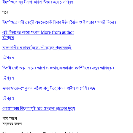
ঈদগাঁওতে স্বাধীনতা কবিতা উৎসব হবে ১ এপ্রিল
পরে
ঈদগাঁওতে নারী নেত্রী এডভোকেট লিনার উঠান বৈঠক ও ইফতার সামগ্রী বিতরন
এই বিভাগের আরো সংবাদ
More from author
চট্টগ্রাম
মহেশখালীর মাতারবাড়িতে পৌঁছেছেন প্রধানমন্ত্রী
চট্টগ্রাম
ডিগ্রী নেই তবুও নামের আগে ডাক্তার,আলহায়াত হসপিটালের নতুন আবিস্কার
চট্টগ্রাম
কক্সবাজারের-পেকুয়ায় অবৈধ বালু উত্তোলন, পাইপ ও মেশিন জব্দ
চট্টগ্রাম
লোহাগাড়ায় বিদ্যুৎস্পৃষ্ট হয়ে মাদ্রাসা ছাত্রের মৃত্যু
পরে
আগে
মন্তব্য করুন