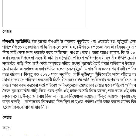
শেয়ার
বাঁশখালী প্রতিনিধিঃ
চট্টগ্রামের বাঁশখালী উপজেলার পুকুরিয়ার ১নং ওয়ার্ডের চর- জুইদন্ডী
পরিপ্রেক্ষিতে সরেজমিনে পরিদর্শন কালে দেখা যায়, চট্টগ্রামের পতেঙ্গা এলাকার সৈয়দ নুর ন
দিয়ে মাটি কেটে মৎস প্রজেক্ট করার অভিযোগ পাওয়া গেছে। তারা আরও জানান, বিগত ২০২০ স
করার জন্যে উপজেলা সহকারী কমিশনার (ভূমি), পরিবেশ অধিদপ্তর ও স্থানীয় ইউপি চেয়ারম্
স্ক্যাবেটর গাড়ি দিয়ে মাঠি কেটে অন্যত্র সরিয়ে মৎস্য প্রজেক্ট তৈরি করার অভিযোগ উঠেছে
চেয়ারম্যান আলহাজ্ব আসহাব উদ্দিন বলেন, চর-জুইদন্ডী এলাকাটি একসময় শঙ্খ নদীর পানির 
করে থাকেন। কিন্তু গত ২০২০ সালে স্থানীয় একটি ভূমিদস্যু সিন্ডিকেটের সাথে আঁতাত কর
যৌথ উদ্যােগে পরিবেশ ধ্বংসকারী নির্মাণধীন অবৈধ ইট ভাটা তৈরি করার অপরাধে জরিমানা আ
করলে আর কাজ করবেনা মর্মে পরিবেশ অধিদপ্তরকে মোসলেকা দেয়ার ফলে পরিবেশ অধিদপ্তর
সৈয়দ নুর স্ক্যাবেটর গাড়ি দিয়ে জোর পূর্বক ওই জায়গার মাটি নিয়ে যাচ্ছে, তার কাছে ওই 
কামাল বলেন, উক্ত জায়গায় বিজ্ঞ আদালতের নিষেধাজ্ঞা রয়েছে। উক্ত জায়গায় পুনরায় স্কে
জন্য বলেছি। আদালতের নিষেধাজ্ঞা নিষ্পত্তি না হওয়া পর্যন্ত কেউ কাজ করলে তাদের বি
হলেও তাহাকে পাওয়া যায় নি।
শেয়ার
আগে