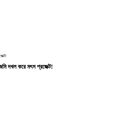
েক্ট!
জমি দখল করে মৎস প্রজেক্ট!