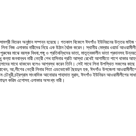
ার সামগ্রী বিতরন অনুষ্ঠান সম্পন্ন হয়েছে। গতকাল বিকেলে ঈদগাঁও ইউনিয়নের উত্তর ম
িনা নিজ এলাকার নারীদের নিয়ে এক উঠান বৈঠক করেন। স্থানীয় মেম্বার ওয়ার্ড আওয়ামীলীগ 
ুরুষের মাঝে বয়স্ক বিধবা,পঙ্গু ও প্রতিবন্ধিদের ভাতা, মাতৃত্বকালীন ভাতা প্রদানসহ উন্নয়
গবন্ধু কন্যা জনবান্ধব নারী নেত্রী শেখ হাসিনার প্রতি আস্থা রেখেই আগামীতে পাশে থাকার
হিলাদের সাথে থাকবেন বলেও আশ্বস্থ করেন তিনি। সেই সাথে লিনা উপস্থিত সকলের কাছে মান
্য রাখেন, আ,লীগের নেত্রী লিনার পিতা এডভোকেট ছৈয়দুল হক, ঈদগাঁও উপজেলা আওয়ামীলীগের 
 চৌধুরী,চট্রগ্রাম সাংবাদিক আনোয়ার শাহাদাত মুরাদ, ঈদগাঁও ইউনিয়ন আওয়ামীলীগের সাধ
এরশাদুল করিম এশোসহ এলাকার অসংখ্য নারী।