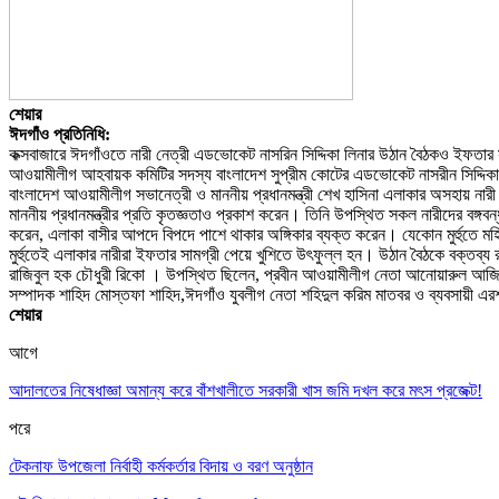
শেয়ার
ঈদগাঁও প্রতিনিধি:
কক্সবাজারে ঈদগাঁওতে নারী নেত্রী এডভোকেট নাসরিন সিদ্দিকা লিনার উঠান বৈঠকও ইফত
আওয়ামীলীগ আহবায়ক কমিটির সদস্য বাংলাদেশ সুপ্রীম কোটের এডভোকেট নাসরীন সিদ্দিকা ল
বাংলাদেশ আওয়ামীলীগ সভানেত্রী ও মাননীয় প্রধানমন্ত্রী শেখ হাসিনা এলাকার অসহায় নারী প
মাননীয় প্রধানমন্ত্রীর প্রতি কৃতজ্ঞতাও প্রকাশ করেন। তিনি উপস্থিত সকল নারীদের বঙ্
করেন, এলাকা বাসীর আপদে বিপদে পাশে থাকার অঙ্গিকার ব্যক্ত করেন। যেকোন মুর্হুতে ম
মুর্হুতেই এলাকার নারীরা ইফতার সামগ্রী পেয়ে খুশিতে উৎফুল্ল হন। উঠান বৈঠকে বক্তব
রাজিবুল হক চৌধুরী রিকো । উপস্থিত ছিলেন, প্রবীন আওয়ামীলীগ নেতা আনোয়ারুল আজিম
সম্পাদক শাহিদ মোস্তফা শাহিদ,ঈদগাঁও যুবলীগ নেতা শহিদুল করিম মাতবর ও ব্যবসায়ী 
শেয়ার
আগে
আদালতের নিষেধাজ্ঞা অমান্য করে বাঁশখালীতে সরকারী খাস জমি দখল করে মৎস প্রজেক্ট!
পরে
টেকনাফ উপজেলা নির্বাহী কর্মকর্তার বিদায় ও বরণ অনুষ্ঠান