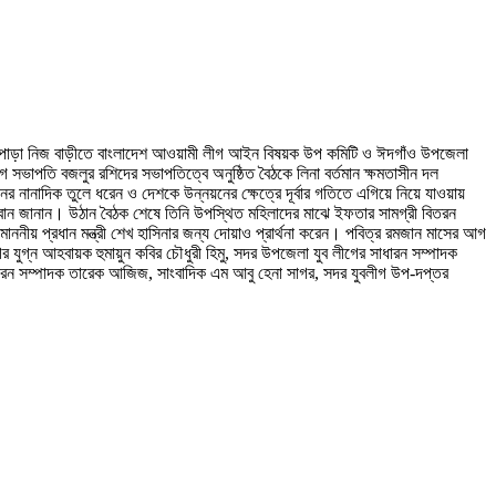
াইজ পাড়া নিজ বাড়ীতে বাংলাদেশ আওয়ামী লীগ আইন বিষয়ক উপ কমিটি ও ঈদগাঁও উপজেলা
সভাপতি বজলুর রশিদের সভাপতিত্বে অনুষ্ঠিত বৈঠকে লিনা বর্তমান ক্ষমতাসীন দল
নের নানাদিক তুলে ধরেন ও দেশকে উন্নয়নের ক্ষেত্রে দূর্বার গতিতে এগিয়ে নিয়ে যাওয়ায়
 আহবান জানান। উঠান বৈঠক শেষে তিনি উপস্থিত মহিলাদের মাঝে ইফতার সামগ্রী বিতরন
নীয় প্রধান মন্ত্রী শেখ হাসিনার জন্য দোয়াও প্রার্থনা করেন। পবিত্র রমজান মাসের আগ
যুগ্ন আহবায়ক হুমায়ুন কবির চৌধুরী হিমু, সদর উপজেলা যুব লীগের সাধারন সম্পাদক
ারন সম্পাদক তারেক আজিজ, সাংবাদিক এম আবু হেনা সাগর, সদর যুবলীগ উপ-দপ্তর