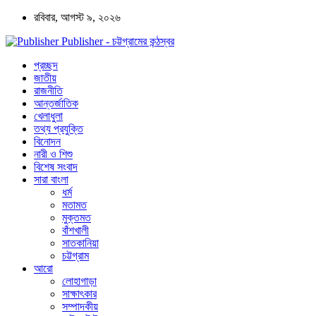
রবিবার, আগস্ট ৯, ২০২৬
Publisher - চট্টগ্রামের কন্ঠস্বর
প্রচ্ছদ
জাতীয়
রাজনীতি
আন্তর্জাতিক
খেলাধুলা
তথ্য প্রযুক্তি
বিনোদন
নারী ও শিশু
বিশেষ সংবাদ
সারা বাংলা
ধর্ম
মতামত
মুক্তমত
বাঁশখালী
সাতকানিয়া
চট্টগ্রাম
আরো
লোহাগাড়া
সাক্ষাৎকার
সম্পাদকীয়