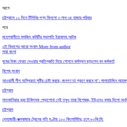
আগে
চট্টগ্রামে ১২ দিনে টিসিবির পণ্য কিনলো ৩ লাখ ৩৪ হাজার পরিবার
পরে
মহেশখালীতে মসজিদ কমিটির সভাপতি ইয়াবাসহ আটক
এই বিভাগের আরো সংবাদ
More from author
সারা বাংলা
ঘুষের টাকা ফেরত দেওয়ার প্রতিশ্রুতি দিয়ে গোপনে কর্মস্থল ছাড়লেন বন কর্মকর্তা
বিশেষ সংবাদ
আওয়ামী লীগ অস্থিরতা সৃষ্টির চেষ্টা করছে, জনগণ তা গ্রহণ করবে না’: সালাহউদ্দিন আহম
চট্টগ্রাম
সাতকানিয়ায় ভূয়া চিকিৎসক :পড়াশোনা নেই তবুও তারা বিশেষজ্ঞ, ইউএনও বসায় দিলো অর্থ
চট্টগ্রাম
দোহাজারী-কক্সবাজার ট্রেনের গতি ঘণ্টায় ১০০ কিলোমিটার, চলে ৮০কি:মি: