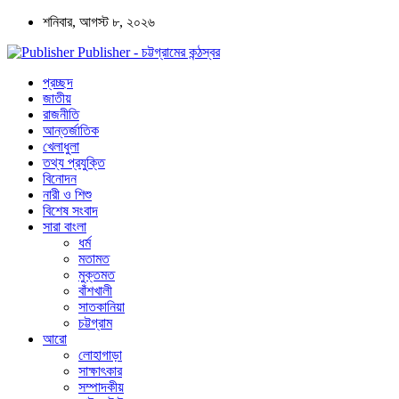
শনিবার, আগস্ট ৮, ২০২৬
Publisher - চট্টগ্রামের কন্ঠস্বর
প্রচ্ছদ
জাতীয়
রাজনীতি
আন্তর্জাতিক
খেলাধুলা
তথ্য প্রযুক্তি
বিনোদন
নারী ও শিশু
বিশেষ সংবাদ
সারা বাংলা
ধর্ম
মতামত
মুক্তমত
বাঁশখালী
সাতকানিয়া
চট্টগ্রাম
আরো
লোহাগাড়া
সাক্ষাৎকার
সম্পাদকীয়