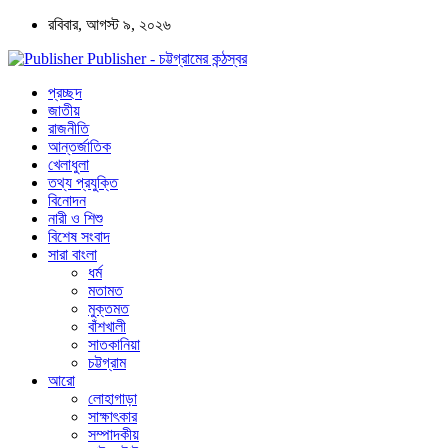
রবিবার, আগস্ট ৯, ২০২৬
Publisher - চট্টগ্রামের কন্ঠস্বর
প্রচ্ছদ
জাতীয়
রাজনীতি
আন্তর্জাতিক
খেলাধুলা
তথ্য প্রযুক্তি
বিনোদন
নারী ও শিশু
বিশেষ সংবাদ
সারা বাংলা
ধর্ম
মতামত
মুক্তমত
বাঁশখালী
সাতকানিয়া
চট্টগ্রাম
আরো
লোহাগাড়া
সাক্ষাৎকার
সম্পাদকীয়