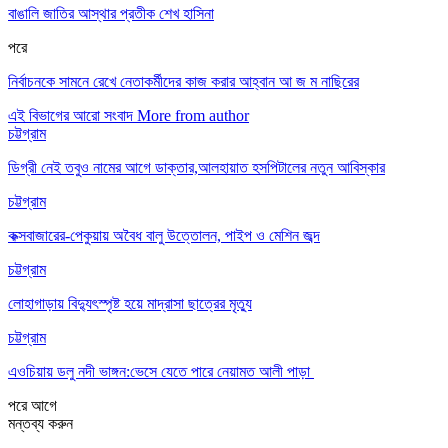
বাঙালি জাতির আস্থার প্রতীক শেখ হাসিনা
পরে
নির্বাচনকে সামনে রেখে নেতাকর্মীদের কাজ করার আহ্বান আ জ ম নাছিরের
এই বিভাগের আরো সংবাদ
More from author
চট্টগ্রাম
ডিগ্রী নেই তবুও নামের আগে ডাক্তার,আলহায়াত হসপিটালের নতুন আবিস্কার
চট্টগ্রাম
কক্সবাজারের-পেকুয়ায় অবৈধ বালু উত্তোলন, পাইপ ও মেশিন জব্দ
চট্টগ্রাম
লোহাগাড়ায় বিদ্যুৎস্পৃষ্ট হয়ে মাদ্রাসা ছাত্রের মৃত্যু
চট্টগ্রাম
এওচিয়ায় ডলু নদী ভাঙ্গন:ভেসে যেতে পারে নেয়ামত আলী পাড়া
পরে
আগে
মন্তব্য করুন