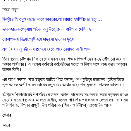
আরো পড়ুন
ডিগ্রী নেই তবুও নামের আগে ডাক্তার,আলহায়াত হসপিটালের নতুন…
কক্সবাজারের-পেকুয়ায় অবৈধ বালু উত্তোলন, পাইপ ও মেশিন জব্দ
লোহাগাড়ায় বিদ্যুৎস্পৃষ্ট হয়ে মাদ্রাসা ছাত্রের মৃত্যু
এওচিয়ায় ডলু নদী ভাঙ্গন:ভেসে যেতে পারে নেয়ামত আলী পাড়া
তিনি বলেন, চট্টগ্রাম শিক্ষাবোর্ডের সকল সেবা শিক্ষক শিক্ষার্থীদের কাছে পৌঁছানো হবে এ
আমার অঙ্গীকার। এ লক্ষ্যে কর্মকর্তা কর্মচারীদের সততা ও নিষ্ঠার সঙ্গে কাজ করার আহ্বান
জানান তিনি।
এর আগে সকালে বোর্ড চত্বরে জাতির পিতা বঙ্গবন্ধু শেখ মুজিবুর রহমানের প্রতিকৃতিতে
পুষ্পস্তবক অর্পণ করেন বোর্ডের নতুন চেয়ারম্যান অধ্যাপক মুস্তফা কামরুল আখতার।
চট্টগ্রাম শিক্ষাবোর্ডের উপসচিব মোহাম্মদ বেলাল হোসেনের সঞ্চালনায় সভায় বক্তব্য রাখেন
বোর্ডের সচিব প্রফেসর আবদুল আলীম, কলেজ পরিদর্শক প্রফেসর জাহেদুল হক, বিদ্যালয়
পরিদর্শক ড. বিপ্লব গাঙ্গুলী, উপ পরিচালক (হিসাব ও নিরীক্ষা) তাওয়ারিক আলম।
শেয়ার
আগে