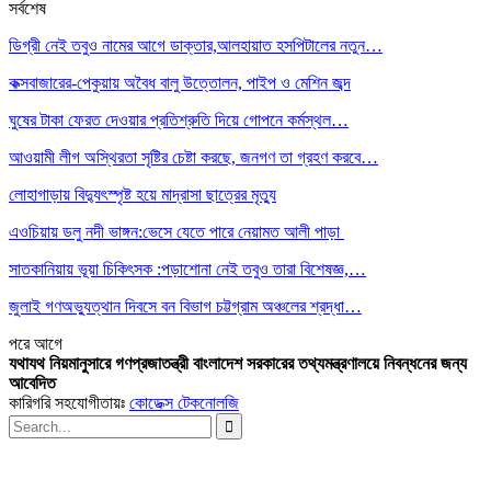
সর্বশেষ
ডিগ্রী নেই তবুও নামের আগে ডাক্তার,আলহায়াত হসপিটালের নতুন…
কক্সবাজারের-পেকুয়ায় অবৈধ বালু উত্তোলন, পাইপ ও মেশিন জব্দ
ঘুষের টাকা ফেরত দেওয়ার প্রতিশ্রুতি দিয়ে গোপনে কর্মস্থল…
আওয়ামী লীগ অস্থিরতা সৃষ্টির চেষ্টা করছে, জনগণ তা গ্রহণ করবে…
লোহাগাড়ায় বিদ্যুৎস্পৃষ্ট হয়ে মাদ্রাসা ছাত্রের মৃত্যু
এওচিয়ায় ডলু নদী ভাঙ্গন:ভেসে যেতে পারে নেয়ামত আলী পাড়া
সাতকানিয়ায় ভূয়া চিকিৎসক :পড়াশোনা নেই তবুও তারা বিশেষজ্ঞ,…
জুলাই গণঅভ্যুত্থান দিবসে বন বিভাগ চট্টগ্রাম অঞ্চলের শ্রদ্ধা…
পরে
আগে
যথাযথ নিয়মানুসারে গণপ্রজাতন্ত্রী বাংলাদেশ সরকারের তথ্যমন্ত্রণালয়ে নিবন্ধনের জন্য
আবেদিত
কারিগরি সহযোগীতায়ঃ
কোডেক্স টেকনোলজি