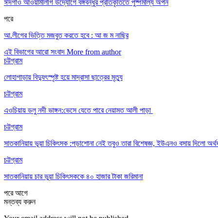
ঈদগাঁও আওয়ামীলীগ উদ্যোগে বঙ্গবন্ধুর প্রতিকৃতিতে পুষ্পমাল্য অর্পন
পরে
আ.লীগের ভিত্তি মজবুত করতে হবে : আ জ ম নাছির
এই বিভাগের আরো সংবাদ
More from author
চট্টগ্রাম
লোহাগাড়ায় বিদ্যুৎস্পৃষ্ট হয়ে মাদ্রাসা ছাত্রের মৃত্যু
চট্টগ্রাম
এওচিয়ায় ডলু নদী ভাঙ্গন:ভেসে যেতে পারে নেয়ামত আলী পাড়া
চট্টগ্রাম
সাতকানিয়ায় ভূয়া চিকিৎসক :পড়াশোনা নেই তবুও তারা বিশেষজ্ঞ, ইউএনও বসায় দিলো অর্থ
চট্টগ্রাম
সাতকানিয়ায় চার ভুয়া চিকিৎসককে ৪০ হাজার টাকা জরিমানা
পরে
আগে
মন্তব্য করুন