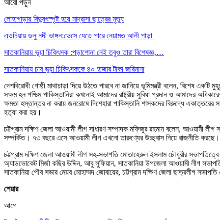
আরো পড়ুন
লোহাগাড়ায় বিদ্যুৎস্পৃষ্ট হয়ে মাদ্রাসা ছাত্রের মৃত্যু
এওচিয়ায় ডলু নদী ভাঙ্গন:ভেসে যেতে পারে নেয়ামত আলী পাড়া
সাতকানিয়ায় ভূয়া চিকিৎসক :পড়াশোনা নেই তবুও তারা বিশেষজ্ঞ,…
সাতকানিয়ায় চার ভুয়া চিকিৎসককে ৪০ হাজার টাকা জরিমানা
দেশবিরোধী গোষ্ঠী মাথাচাড়া দিয়ে উঠতে পারবে না জানিয়ে ভূমিমন্ত্রী বলেন, বিশেষ একটি মুহূ
সক্ষম হন পশ্চিম পাকিস্তানিরা কখনোই আমাদের রাষ্ট্রীয় সুবিধা প্রদান ও আমাদের অধিকা
ক্ষমতা হস্তান্তর না করায় জনরোষে দিশেহারা পাকিস্তানি শাসকদের বিরুদ্ধে একাত্তরের সাতই
হত্যা করা হয়।
চট্টগ্রাম দক্ষিণ জেলা আওয়ামী লীগ সাধারণ সম্পাদক মফিজুর রহমান বলেন, আওয়ামী লীগ 
সম্পর্কিত। ৭৩ বছরে এসে আওয়ামী লীগ এখনো তারুণ্যের উচ্ছ্বাস নিয়ে রাজনীতি করছে
চট্টগ্রাম দক্ষিণ জেলা আওয়ামী লীগ সহ-সভাপতি মোতাহেরুল ইসলাম চৌধুরীর সভাপতিত্
অ্যাডভোকেট মির্জা কছির উদ্দিন, আবু সুফিয়ান, সাতকানিয়া উপজেলা আওয়ামী লীগ সভাপতি ও
সাতকানিয়া পৌর সভার মেয়র মোহাম্মদ জোবায়ের, চট্টগ্রাম দক্ষিণ জেলা ছাত্রলীগ সভাপতি
শেয়ার
আগে