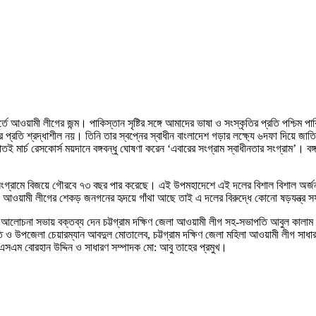
র্তে আওয়ামী লীগের জন্ম। পাকিস্তান সৃষ্টির সঙ্গে আমাদের ভাষা ও সংস্কৃতির প্রতি পশ্চিম প
রের প্রতি শ্রদ্ধাশীল নয়। তিনি তার স্বপ্নের স্বাধীন বাংলাদেশ গড়ার লক্ষ্যে ৬দফা দিয়ে 
 মার্চ রেসকোর্স ময়দানে বঙ্গবন্ধু ঘোষণা করেন ‘এবারের সংগ্রাম স্বাধীনতার সংগ্রাম’। বঙ্গ
সংগ্রামে বিজয়ে গৌরবে ৭৩ বছর পার করেছে। এই উপমহাদেশে এই দলের বিশাল বিশাল অর্জন বিশ
। আওয়ামী লীগের শেকড় জনগনের হৃদয়ে গাঁথা আছে তাই এ দলের বিরুদ্ধে কোনো ষড়যন্ত্র
বে আলোচনা সভায় বক্তব্য দেন চট্টগ্রাম দক্ষিণ জেলা আওয়ামী লীগ সহ-সভাপতি আবুল কা
 উপজেলা চেয়ারম্যান আবদুল মোতালেব, চট্টগ্রাম দক্ষিণ জেলা মহিলা আওয়ামী লীগ সাধারণ স
 এসএম বোরহান উদ্দিন ও সাধারণ সম্পাদক মো: আবু তাহের প্রমুখ।