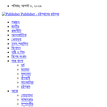
শনিবার, আগস্ট ৮, ২০২৬
Publisher - চট্টগ্রামের কন্ঠস্বর
প্রচ্ছদ
জাতীয়
রাজনীতি
আন্তর্জাতিক
খেলাধুলা
তথ্য প্রযুক্তি
বিনোদন
নারী ও শিশু
বিশেষ সংবাদ
সারা বাংলা
ধর্ম
মতামত
মুক্তমত
বাঁশখালী
সাতকানিয়া
চট্টগ্রাম
আরো
লোহাগাড়া
সাক্ষাৎকার
সম্পাদকীয়