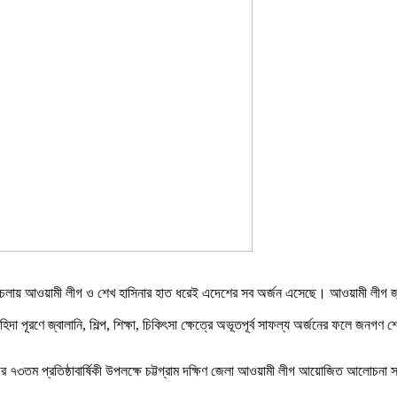
 বছরের পথচলায় আওয়ামী লীগ ও শেখ হাসিনার হাত ধরেই এদেশের সব অর্জন এসেছে। আওয়ামী লীগ
ণে জ্বালানি, শিল্প, শিক্ষা, চিকিৎসা ক্ষেত্রে অভূতপূর্ব সাফল্য অর্জনের ফলে জনগণ শে
 লীগের ৭৩তম প্রতিষ্ঠাবার্ষিকী উপলক্ষে চট্টগ্রাম দক্ষিণ জেলা আওয়ামী লীগ আয়োজিত আলোচ