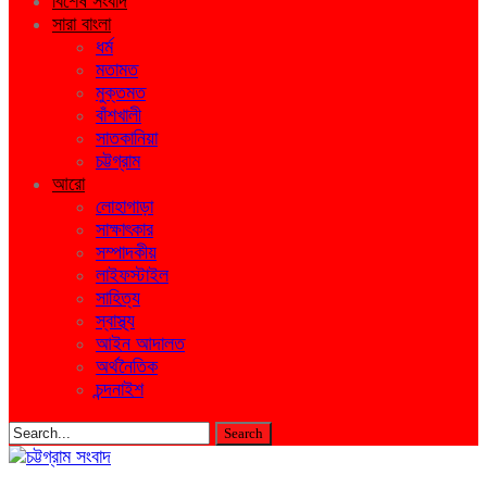
বিশেষ সংবাদ
সারা বাংলা
ধর্ম
মতামত
মুক্তমত
বাঁশখালী
সাতকানিয়া
চট্টগ্রাম
আরো
লোহাগাড়া
সাক্ষাৎকার
সম্পাদকীয়
লাইফস্টাইল
সাহিত্য
স্বাস্থ্য
আইন আদালত
অর্থনৈতিক
চন্দনাইশ