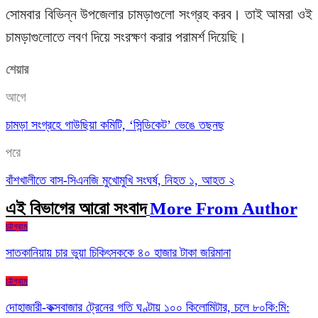
সোমবার বিভিন্ন উপজেলার চামড়াগুলো সংগ্রহ করব। তাই আমরা ওই
চামড়াগুলোতে লবণ দিয়ে সংরক্ষণ করার পরামর্শ দিয়েছি।
শেয়ার
আগে
চামড়া সংগ্রহে গাউছিয়া কমিটি, ‘সিন্ডিকেট’ ভেঙে তছনছ
পরে
বাঁশখালীতে বাস-সিএনজি মুখোমুখি সংঘর্ষ, নিহত ১, আহত ২
এই বিভাগের আরো সংবাদ
More From Author
চট্টগ্রাম
সাতকানিয়ায় চার ভুয়া চিকিৎসককে ৪০ হাজার টাকা জরিমানা
চট্টগ্রাম
দোহাজারী-কক্সবাজার ট্রেনের গতি ঘণ্টায় ১০০ কিলোমিটার, চলে ৮০কি:মি: