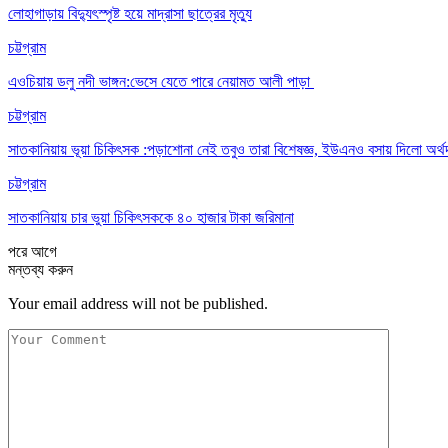
লোহাগাড়ায় বিদ্যুৎস্পৃষ্ট হয়ে মাদ্রাসা ছাত্রের মৃত্যু
চট্টগ্রাম
এওচিয়ায় ডলু নদী ভাঙ্গন:ভেসে যেতে পারে নেয়ামত আলী পাড়া
চট্টগ্রাম
সাতকানিয়ায় ভূয়া চিকিৎসক :পড়াশোনা নেই তবুও তারা বিশেষজ্ঞ, ইউএনও বসায় দিলো অর্থ
চট্টগ্রাম
সাতকানিয়ায় চার ভুয়া চিকিৎসককে ৪০ হাজার টাকা জরিমানা
পরে
আগে
মন্তব্য করুন
Your email address will not be published.