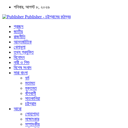
শনিবার, আগস্ট ৮, ২০২৬
Publisher - চট্টগ্রামের কন্ঠস্বর
প্রচ্ছদ
জাতীয়
রাজনীতি
আন্তর্জাতিক
খেলাধুলা
তথ্য প্রযুক্তি
বিনোদন
নারী ও শিশু
বিশেষ সংবাদ
সারা বাংলা
ধর্ম
মতামত
মুক্তমত
বাঁশখালী
সাতকানিয়া
চট্টগ্রাম
আরো
লোহাগাড়া
সাক্ষাৎকার
সম্পাদকীয়