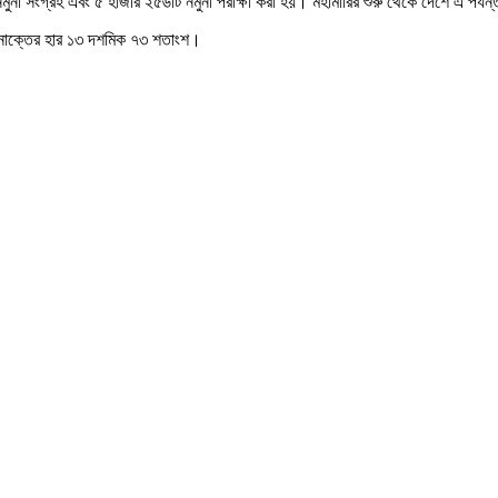
মুনা সংগ্রহ এবং ৫ হাজার ২৫৬টি নমুনা পরীক্ষা করা হয়। মহামারির শুরু থেকে দেশে এ পর্য
 শনাক্তের হার ১৩ দশমিক ৭৩ শতাংশ।