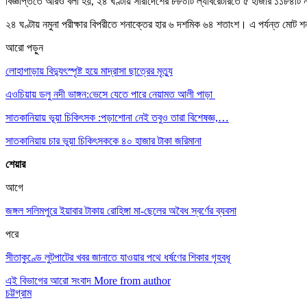
বিজ্ঞপ্তিতে আরও বলা হয়, ২৪ ঘণ্টায় সারাদেশের ৮৮০টি ল্যাবরেটরিতে ৫ হাজার ১১৮৪টি ন
২৪ ঘণ্টায় নমুনা পরীক্ষার বিপরীতে শনাক্তের হার ৬ দশমিক ৬৪ শতাংশ। এ পর্যন্ত মোট
আরো পড়ুন
লোহাগাড়ায় বিদ্যুৎস্পৃষ্ট হয়ে মাদ্রাসা ছাত্রের মৃত্যু
এওচিয়ায় ডলু নদী ভাঙ্গন:ভেসে যেতে পারে নেয়ামত আলী পাড়া
সাতকানিয়ায় ভূয়া চিকিৎসক :পড়াশোনা নেই তবুও তারা বিশেষজ্ঞ,…
সাতকানিয়ায় চার ভুয়া চিকিৎসককে ৪০ হাজার টাকা জরিমানা
শেয়ার
আগে
জঙ্গল সলিমপুরে ইয়াবার টাকায় রোহিঙ্গা মা-ছেলের অবৈধ স্বর্ণের ব্যবসা
পরে
সীতাকুণ্ডে লুটপাটের খবর জানাতে যাওয়ার পথে ধর্ষণের শিকার গৃহবধূ
এই বিভাগের আরো সংবাদ
More from author
চট্টগ্রাম