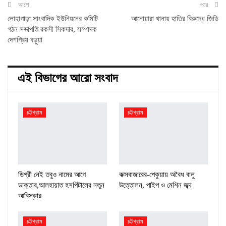
আগে
পরে
লোহাগাড়া সাংবাদিক ইউনিয়নের কমিটি
আনোয়ারা থানায় হাতির বিরুদ্ধে জিডি
গঠন সভাপতি রকসী সিকদার, সম্পাদক
দেশপ্রিয় বড়ুয়া
এই বিভাগের আরো সংবাদ
চট্টগ্রাম
চট্টগ্রাম
ডিগ্রী নেই তবুও নামের আগে
কক্সবাজারের-পেকুয়ায় অবৈধ বালু
ডাক্তার,আলহায়াত হসপিটালের নতুন
উত্তোলন, পাইপ ও মেশিন জব্দ
আবিস্কার
চট্টগ্রাম
চট্টগ্রাম