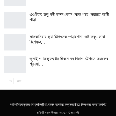
এওচিয়ায় ডলু নদী ভাঙ্গন:ভেসে যেতে পারে নেয়ামত আলী
পাড়া
সাতকানিয়ায় ভূয়া চিকিৎসক :পড়াশোনা নেই তবুও তারা
বিশেষজ্ঞ,…
জুলাই গণঅভ্যুত্থান দিবসে বন বিভাগ চট্টগ্রাম অঞ্চলের
শ্রদ্ধা…
পরে
আগে
যথাযথ নিয়মানুসারে গণপ্রজাতন্ত্রী বাংলাদেশ সরকারের তথ্যমন্ত্রণালয়ে নিবন্ধনের জন্য আবেদিত
কারিগরি সহযোগীতায়ঃ
কোডেক্স টেকনোলজি