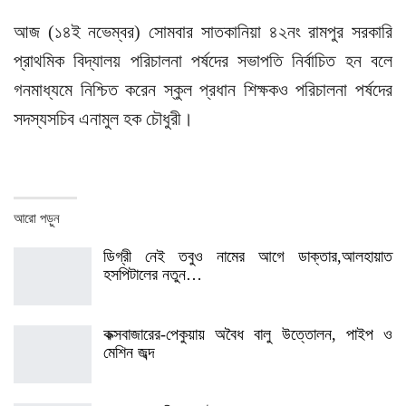
আজ (১৪ই নভেম্বর) সোমবার সাতকানিয়া ৪২নং রামপুর সরকারি
প্রাথমিক বিদ্যালয় পরিচালনা পর্ষদের সভাপতি নির্বাচিত হন বলে
গনমাধ্যমে নিশ্চিত করেন স্কুল প্রধান শিক্ষকও পরিচালনা পর্ষদের
সদস্যসচিব এনামুল হক চৌধুরী।
আরো পড়ুন
ডিগ্রী নেই তবুও নামের আগে ডাক্তার,আলহায়াত
হসপিটালের নতুন…
কক্সবাজারের-পেকুয়ায় অবৈধ বালু উত্তোলন, পাইপ ও
মেশিন জব্দ