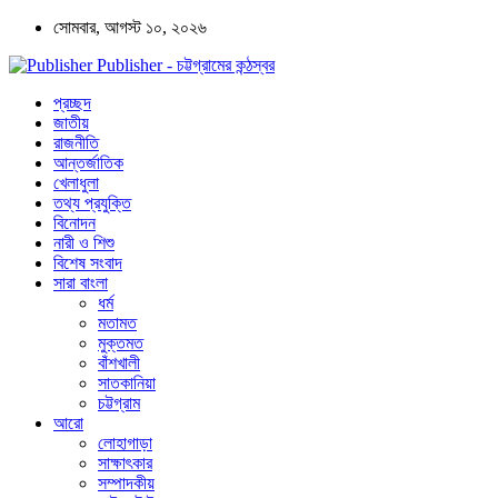
সোমবার, আগস্ট ১০, ২০২৬
Publisher - চট্টগ্রামের কন্ঠস্বর
প্রচ্ছদ
জাতীয়
রাজনীতি
আন্তর্জাতিক
খেলাধুলা
তথ্য প্রযুক্তি
বিনোদন
নারী ও শিশু
বিশেষ সংবাদ
সারা বাংলা
ধর্ম
মতামত
মুক্তমত
বাঁশখালী
সাতকানিয়া
চট্টগ্রাম
আরো
লোহাগাড়া
সাক্ষাৎকার
সম্পাদকীয়