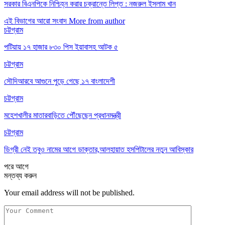
সরকার বিএনপিকে নিশ্চিহ্ন করার চক্রান্তে লিপ্ত : নজরুল ইসলাম খান
এই বিভাগের আরো সংবাদ
More from author
চট্টগ্রাম
পটিয়ায় ১৭ হাজার ৮৩০ পিস ইয়াবাসহ আটক ৫
চট্টগ্রাম
সৌদিআরবে আগুনে পুড়ে গেছে ১৭ বাংলাদেশী
চট্টগ্রাম
মহেশখালীর মাতারবাড়িতে পৌঁছেছেন প্রধানমন্ত্রী
চট্টগ্রাম
ডিগ্রী নেই তবুও নামের আগে ডাক্তার,আলহায়াত হসপিটালের নতুন আবিস্কার
পরে
আগে
মন্তব্য করুন
Your email address will not be published.