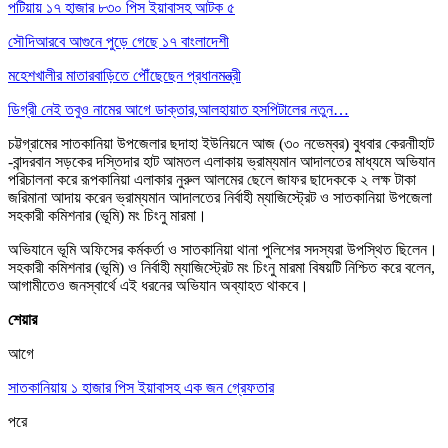
পটিয়ায় ১৭ হাজার ৮৩০ পিস ইয়াবাসহ আটক ৫
সৌদিআরবে আগুনে পুড়ে গেছে ১৭ বাংলাদেশী
মহেশখালীর মাতারবাড়িতে পৌঁছেছেন প্রধানমন্ত্রী
ডিগ্রী নেই তবুও নামের আগে ডাক্তার,আলহায়াত হসপিটালের নতুন…
চট্টগ্রামের সাতকানিয়া উপজেলার ছদাহা ইউনিয়নে আজ (৩০ নভেম্বর) বুধবার কেরনাীহাট
-বান্দরবান সড়কের দস্তিদার হাট আমতল এলাকায় ভ্রাম্যমান আদালতের মাধ্যমে অভিযান
পরিচালনা করে রূপকানিয়া এলাকার নুরুল আলমের ছেলে জাফর ছাদেককে ২ লক্ষ টাকা
জরিমানা আদায় করেন ভ্রাম্যমান আদালতের নির্বাহী ম্যাজিস্ট্রেট ও সাতকানিয়া উপজেলা
সহকারী কমিশনার (ভূমি) মং চিংনু মারমা।
অভিযানে ভূমি অফিসের কর্মকর্তা ও সাতকানিয়া থানা পুলিশের সদস্যরা উপস্থিত ছিলেন।
সহকারী কমিশনার (ভূমি) ও নির্বাহী ম্যাজিস্ট্রেট মং চিংনু মারমা বিষয়টি নিশ্চিত করে বলেন,
আগামীতেও জনস্বার্থে এই ধরনের অভিযান অব্যাহত থাকবে।
শেয়ার
আগে
সাতকানিয়ায় ১ হাজার পিস ইয়াবাসহ এক জন গ্রেফতার
পরে