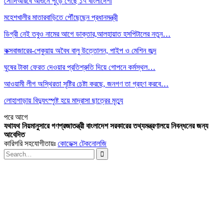
সৌদিআরবে আগুনে পুড়ে গেছে ১৭ বাংলাদেশী
মহেশখালীর মাতারবাড়িতে পৌঁছেছেন প্রধানমন্ত্রী
ডিগ্রী নেই তবুও নামের আগে ডাক্তার,আলহায়াত হসপিটালের নতুন…
কক্সবাজারের-পেকুয়ায় অবৈধ বালু উত্তোলন, পাইপ ও মেশিন জব্দ
ঘুষের টাকা ফেরত দেওয়ার প্রতিশ্রুতি দিয়ে গোপনে কর্মস্থল…
আওয়ামী লীগ অস্থিরতা সৃষ্টির চেষ্টা করছে, জনগণ তা গ্রহণ করবে…
লোহাগাড়ায় বিদ্যুৎস্পৃষ্ট হয়ে মাদ্রাসা ছাত্রের মৃত্যু
পরে
আগে
যথাযথ নিয়মানুসারে গণপ্রজাতন্ত্রী বাংলাদেশ সরকারের তথ্যমন্ত্রণালয়ে নিবন্ধনের জন্য
আবেদিত
কারিগরি সহযোগীতায়ঃ
কোডেক্স টেকনোলজি