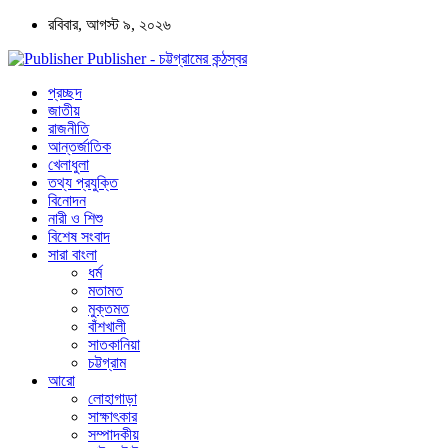
রবিবার, আগস্ট ৯, ২০২৬
Publisher - চট্টগ্রামের কন্ঠস্বর
প্রচ্ছদ
জাতীয়
রাজনীতি
আন্তর্জাতিক
খেলাধুলা
তথ্য প্রযুক্তি
বিনোদন
নারী ও শিশু
বিশেষ সংবাদ
সারা বাংলা
ধর্ম
মতামত
মুক্তমত
বাঁশখালী
সাতকানিয়া
চট্টগ্রাম
আরো
লোহাগাড়া
সাক্ষাৎকার
সম্পাদকীয়