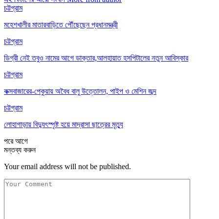
চট্টগ্রাম
মহেশখালীর মাতারবাড়িতে পৌঁছেছেন প্রধানমন্ত্রী
চট্টগ্রাম
ডিগ্রী নেই তবুও নামের আগে ডাক্তার,আলহায়াত হসপিটালের নতুন আবিস্কার
চট্টগ্রাম
কক্সবাজারের-পেকুয়ায় অবৈধ বালু উত্তোলন, পাইপ ও মেশিন জব্দ
চট্টগ্রাম
লোহাগাড়ায় বিদ্যুৎস্পৃষ্ট হয়ে মাদ্রাসা ছাত্রের মৃত্যু
পরে
আগে
মন্তব্য করুন
Your email address will not be published.