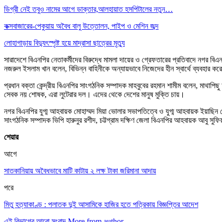
ডিগ্রী নেই তবুও নামের আগে ডাক্তার,আলহায়াত হসপিটালের নতুন…
কক্সবাজারের-পেকুয়ায় অবৈধ বালু উত্তোলন, পাইপ ও মেশিন জব্দ
লোহাগাড়ায় বিদ্যুৎস্পৃষ্ট হয়ে মাদ্রাসা ছাত্রের মৃত্যু
সারাদেশে বিএনপির নেতাকর্মীদের বিরুদ্ধে মামলা দায়ের ও গ্রেফতারের প্রতিবাদে নগর
নজরুল ইসলাম খান বলেন, বিভিন্ন বাহিনীকে অন্যায়ভাবে নিজেদের হীন স্বার্থে ব্যবহা
প্রধান বক্তা কেন্দ্রীয় বিএনপির সাংগঠনিক সম্পাদক মাহবুবের রহমান শামীম বলেন, মাথ
সেবক নয় শোষক, এরা লুটেরার দল। এদের থেকে দেশের মানুষ মুক্তি চায়।
নগর বিএনপির যুগ্ম আহবায়ক মোহাম্মদ মিয়া ভোলার সভাপতিত্বে ও যুগ্ম আহবায়ক ইয়াছিন চৌ
সাংগঠনিক সম্পাদক ভিপি হারুনুর রশীদ, চট্টগ্রাম দক্ষিণ জেলা বিএনপির আহবায়ক আবু সু
শেয়ার
আগে
সাতকানিয়ায় অবৈধভাবে মাটি কাটায় ২ লক্ষ টাকা জরিমানা আদায়
পরে
মিতু হত্যাকাণ্ড : পলাতক দুই আসামিকে হাজির হতে পত্রিকায় বিজ্ঞপ্তির আদেশ
এই বিভাগের আরো সংবাদ
More from author