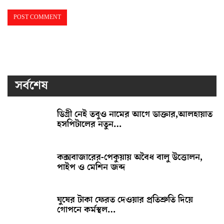
সর্বশেষ
ডিগ্রী নেই তবুও নামের আগে ডাক্তার,আলহায়াত
হসপিটালের নতুন…
কক্সবাজারের-পেকুয়ায় অবৈধ বালু উত্তোলন,
পাইপ ও মেশিন জব্দ
ঘুষের টাকা ফেরত দেওয়ার প্রতিশ্রুতি দিয়ে
গোপনে কর্মস্থল…