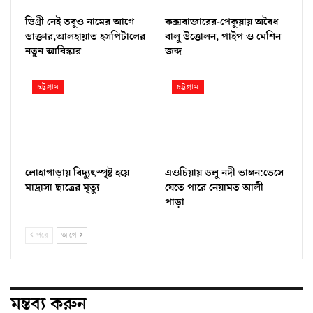
ডিগ্রী নেই তবুও নামের আগে
কক্সবাজারের-পেকুয়ায় অবৈধ
ডাক্তার,আলহায়াত হসপিটালের
বালু উত্তোলন, পাইপ ও মেশিন
নতুন আবিস্কার
জব্দ
চট্টগ্রাম
চট্টগ্রাম
লোহাগাড়ায় বিদ্যুৎস্পৃষ্ট হয়ে
এওচিয়ায় ডলু নদী ভাঙ্গন:ভেসে
মাদ্রাসা ছাত্রের মৃত্যু
যেতে পারে নেয়ামত আলী
পাড়া
পরে
আগে
মন্তব্য করুন