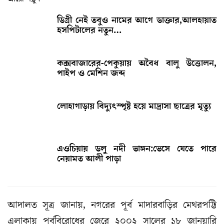
ডিগ্রী নেই তবুও নামের আগে ডাক্তার,আলহায়াত
হসপিটালের নতুন…
কক্সবাজারের-পেকুয়ায় অবৈধ বালু উত্তোলন,
পাইপ ও মেশিন জব্দ
লোহাগাড়ায় বিদ্যুৎস্পৃষ্ট হয়ে মাদ্রাসা ছাত্রের মৃত্যু
এওচিয়ায় ডলু নদী ভাঙ্গন:ভেসে যেতে পারে
নেয়ামত আলী পাড়া
আদালত সূত্র জানায়, নগরের পূর্ব মাদারবাড়ির মেথরপট্টি
এলাকায় পূর্ববিরোধের জেরে ২০০২ সালের ১৮ জানুয়ারি