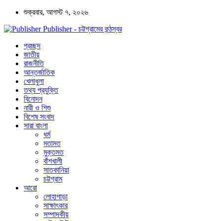
শুক্রবার, আগস্ট ৭, ২০২৬
Publisher - চট্টগ্রামের কন্ঠস্বর
প্রচ্ছদ
জাতীয়
রাজনীতি
আন্তর্জাতিক
খেলাধুলা
তথ্য প্রযুক্তি
বিনোদন
নারী ও শিশু
বিশেষ সংবাদ
সারা বাংলা
ধর্ম
মতামত
মুক্তমত
বাঁশখালী
সাতকানিয়া
চট্টগ্রাম
আরো
লোহাগাড়া
সাক্ষাৎকার
সম্পাদকীয়