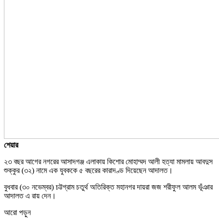
শেয়ার
২৩ বছর আগের নগরের আসাদগঞ্জ এলাকায় কিশোর মোহাম্মদ আলী হত্যা মামলায় আবদুস
শুক্কুর (৩২) নামে এক যুবককে ৫ বছরের কারাদণ্ড দিয়েছেন আদালত।
বুধবার (৩০ নভেম্বর) চট্টগ্রাম চতুর্থ অতিরিক্ত মহানগর দায়রা জজ শরীফুল আলম ভূঁঞার
আদালত এ রায় দেন।
আরো পড়ুন