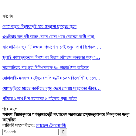
সর্বশেষ
লোহাগাড়ায় বিদ্যুৎস্পৃষ্ট হয়ে মাদ্রাসা ছাত্রের মৃত্যু
এওচিয়ায় ডলু নদী ভাঙ্গন:ভেসে যেতে পারে নেয়ামত আলী পাড়া
সাতকানিয়ায় ভূয়া চিকিৎসক :পড়াশোনা নেই তবুও তারা বিশেষজ্ঞ,…
জুলাই গণঅভ্যুত্থান দিবসে বন বিভাগ চট্টগ্রাম অঞ্চলের শ্রদ্ধা…
সাতকানিয়ায় চার ভুয়া চিকিৎসককে ৪০ হাজার টাকা জরিমানা
দোহাজারী-কক্সবাজার ট্রেনের গতি ঘণ্টায় ১০০ কিলোমিটার, চলে…
ধোপাছড়িতে মায়ের পরকীয়ার দৃশ্য দেখে ফেলায় সন্তানের জীবন…
পটিয়ায় ১ লাখ পিস ইয়াবাসহ ৬ বাইকার গ্যাং আটক
পরে
আগে
যথাযথ নিয়মানুসারে গণপ্রজাতন্ত্রী বাংলাদেশ সরকারের তথ্যমন্ত্রণালয়ে নিবন্ধনের জন্য
আবেদিত
কারিগরি সহযোগীতায়ঃ
কোডেক্স টেকনোলজি