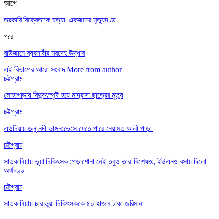
আগে
তরকারি বিক্রেতাকে হত্যা, একজনের মৃত্যুদণ্ড
পরে
রাউজানে ব্যবসায়ীর মরদেহ উদ্ধার
এই বিভাগের আরো সংবাদ
More from author
চট্টগ্রাম
লোহাগাড়ায় বিদ্যুৎস্পৃষ্ট হয়ে মাদ্রাসা ছাত্রের মৃত্যু
চট্টগ্রাম
এওচিয়ায় ডলু নদী ভাঙ্গন:ভেসে যেতে পারে নেয়ামত আলী পাড়া
চট্টগ্রাম
সাতকানিয়ায় ভূয়া চিকিৎসক :পড়াশোনা নেই তবুও তারা বিশেষজ্ঞ, ইউএনও বসায় দিলো
অর্থদণ্ড
চট্টগ্রাম
সাতকানিয়ায় চার ভুয়া চিকিৎসককে ৪০ হাজার টাকা জরিমানা