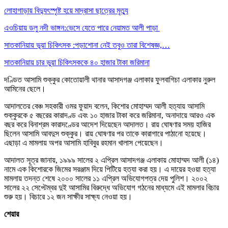
লোহাগাড়ায় বিদ্যুৎস্পৃষ্ট হয়ে মাদ্রাসা ছাত্রের মৃত্যু
এওচিয়ায় ডলু নদী ভাঙ্গন:ভেসে যেতে পারে নেয়ামত আলী পাড়া
সাতকানিয়ায় ভূয়া চিকিৎসক :পড়াশোনা নেই তবুও তারা বিশেষজ্ঞ,…
সাতকানিয়ায় চার ভুয়া চিকিৎসককে ৪০ হাজার টাকা জরিমানা
দণ্ডিত আসামি শুক্কুর কোতোয়ালী থানার আসাদগঞ্জ এলাকার ফুলবাগিচা এলাকার নুরুল
আমিনের ছেলে।
আদালতের বেঞ্চ সহকারী ওমর ফুয়াদ বলেন, কিশোর মোহাম্মদ আলী হত্যায় আসামি
শুক্কুরকে ৫ বছরের কারাদণ্ড এবং ১০ হাজার টাকা করে জরিমানা, অনাদায়ে আরও এক
বছর করে বিনাশ্রম কারাদণ্ডের আদেশ দিয়েছেন আদালত। রায় ঘোষণার সময় হাজির
ছিলেন আসামি আবদুস শুক্কুর। রায় ঘোষণার পর তাকে কারাগারে পাঠানো হয়েছে।
এছাড়া এ মামলায় অপর আসামি হাবিবুর রহমান খালাস পেয়েছেন।
আদালত সূত্র জানায়, ১৯৯৯ সালের ২ এপ্রিল আসাদগঞ্জ এলাকায় মোহাম্মদ আলী (১৪)
নামে এক কিশোরকে জিমের সরঞ্জাম দিয়ে পিটিয়ে হত্যা করা হয়। এ দায়ের হওয়া হত্যা
মামলায় তদন্ত শেষে ২০০০ সালের ১১ এপ্রিল অভিযোগপত্র দেয় পুলিশ। ২০০২
সালের ২২ সেপ্টেম্বর দুই আসামির বিরুদ্ধে অভিযোগ গঠনের মাধ্যমে এই মামলার বিচার
শুরু হয়। বিচারে ১২ জন সাক্ষীর সাক্ষ্য নেওয়া হয়।
শেয়ার