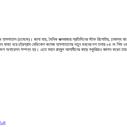
জ হাসপাতাল (চমেকে)। জানা যায়, দৈনিক কক্সবাজার প্রতিদিনের স্টাফ রিপোটার, ঢাকাস্থ ব
্ঘদিন যাবত ধরে চট্রগ্রাম মেডিকেল কলেজ হাসপাতালের নতুন ভবনের দশ তলায় ৮৪ নং শিশু ওয়
সফল অপারেশন সম্পন্ন হয়। এতে মহান রাব্বুল আলামীনের কাছে শুকুরিয়াও জ্ঞাপন করেন তার
দণ্ড