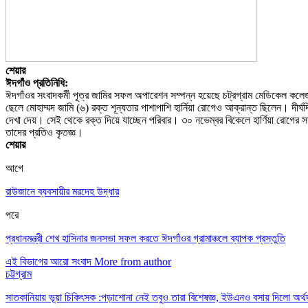
শেয়ার
ঈদগাঁও প্রতিনিধি:
ঈদগাঁওর সংবাদকর্মী পূত্র জামির সফল অপারেশন সম্পন্ন হয়েছে চট্রগ্রাম মেডিকেল কলে
ছেলে মোহাম্মদ জামি (৬) রক্ত শূন্যতার পাশাপাশি হার্নিয়া রোগেও আক্রান্ত ছিলেন। দীর
দেখা দেয়। সেই থেকে রক্ত দিয়ে যাচ্ছেন পরিবার। ৩০ নভেম্বর বিকেলে হার্ণিয়া রোগের 
তাদের প্রতিও কৃতজ্ঞ।
শেয়ার
আগে
রাউজানে ব্যবসায়ীর মরদেহ উদ্ধার
পরে
প্রধানমন্ত্রী শেখ হাসিনার জনসভা সফল করতে ঈদগাঁওর গ্রামাঞ্চলে ব্যাপক প্রস্তুতি
এই বিভাগের আরো সংবাদ
More from author
চট্টগ্রাম
সাতকানিয়ায় ভূয়া চিকিৎসক :পড়াশোনা নেই তবুও তারা বিশেষজ্ঞ, ইউএনও বসায় দিলো অর্থ