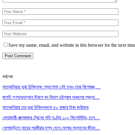
Save my name, email, and website in this browser for the next tim
সর্বশেষ
সাতকানিয়ায় ভূয়া চিকিৎসক :পড়াশোনা নেই তবুও তারা বিশেষজ্ঞ,…
জুলাই গণঅভ্যুত্থান দিবসে বন বিভাগ চট্টগ্রাম অঞ্চলের শ্রদ্ধা…
সাতকানিয়ায় চার ভুয়া চিকিৎসককে ৪০ হাজার টাকা জরিমানা
দোহাজারী-কক্সবাজার ট্রেনের গতি ঘণ্টায় ১০০ কিলোমিটার, চলে…
ধোপাছড়িতে মায়ের পরকীয়ার দৃশ্য দেখে ফেলায় সন্তানের জীবন…