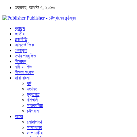
শুক্রবার, আগস্ট ৭, ২০২৬
Publisher - চট্টগ্রামের কন্ঠস্বর
প্রচ্ছদ
জাতীয়
রাজনীতি
আন্তর্জাতিক
খেলাধুলা
তথ্য প্রযুক্তি
বিনোদন
নারী ও শিশু
বিশেষ সংবাদ
সারা বাংলা
ধর্ম
মতামত
মুক্তমত
বাঁশখালী
সাতকানিয়া
চট্টগ্রাম
আরো
লোহাগাড়া
সাক্ষাৎকার
সম্পাদকীয়