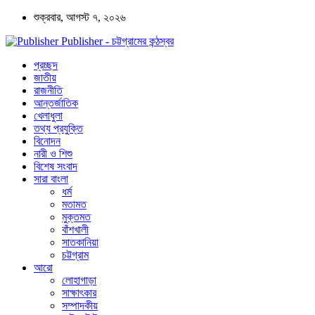
শুক্রবার, আগস্ট ৭, ২০২৬
Publisher - চট্টগ্রামের কন্ঠস্বর
প্রচ্ছদ
জাতীয়
রাজনীতি
আন্তর্জাতিক
খেলাধুলা
তথ্য প্রযুক্তি
বিনোদন
নারী ও শিশু
বিশেষ সংবাদ
সারা বাংলা
ধর্ম
মতামত
মুক্তমত
বাঁশখালী
সাতকানিয়া
চট্টগ্রাম
আরো
লোহাগাড়া
সাক্ষাৎকার
সম্পাদকীয়