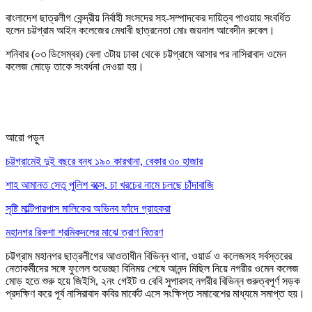
বাংলাদেশ ছাত্রলীগ কেন্দ্রীয় নির্বাহী সংসদের সহ-সম্পাদকের দায়িত্ব পাওয়ায় সংবর্ধিত
হলেন চট্টগ্রাম আইন কলেজের মেধাবী ছাত্রনেতা মোঃ জয়নাল আবেদীন রুবেল।
শনিবার (০৩ ডিসেম্বর) বেলা ৩টায় ঢাকা থেকে চট্টগ্রামে আসার পর নাসিরাবাদ ওমেন
কলেজ মোড়ে তাকে সংবর্ধনা দেওয়া হয়।
আরো পড়ুন
চট্টগ্রামেই দুই বছরে বন্ধ ১৯০ কারখানা, বেকার ৩০ হাজার
শাহ আমানত সেতু পুলিশ বক্সে, চা খরচের নামে চলছে চাঁদাবাজি
সৃষ্টি মাল্টিপারপাস মালিকের অভিনব ফাঁদে গ্রাহকরা
মহানগর রিকশা শ্রমিকদলের মাঝে ত্রাণ বিতরণ
চট্টগ্রাম মহানগর ছাত্রলীগের আওতাধীন বিভিন্ন থানা, ওয়ার্ড ও কলেজসহ সর্বস্তরের
নেতাকর্মীদের সঙ্গে ফুলেল শুভেচ্ছা বিনিময় শেষে আনন্দ মিছিল নিয়ে নগরীর ওমেন কলেজ
মোড় হতে শুরু হয়ে জিইসি, ২নং গেইট ও বেবি সুপারসহ নগরীর বিভিন্ন গুরুত্বপূর্ণ সড়ক
প্রদক্ষিণ করে পূর্ব নাসিরাবাদ কবির মার্কেট এসে সংক্ষিপ্ত সমাবেশের মাধ্যমে সমাপ্ত হয়।