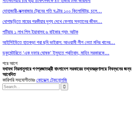
সাতকানিয়ায় চার ভুয়া চিকিৎসককে ৪০ হাজার টাকা জরিমানা
দোহাজারী-কক্সবাজার ট্রেনের গতি ঘণ্টায় ১০০ কিলোমিটার, চলে…
ধোপাছড়িতে মায়ের পরকীয়ার দৃশ্য দেখে ফেলায় সন্তানের জীবন…
পটিয়ায় ১ লাখ পিস ইয়াবাসহ ৬ বাইকার গ্যাং আটক
আইসিইউতে হাতকড়া পরা ছবি ভাইরাল: আওয়ামী লীগ নেতা মনির খানের…
ডকুমেন্টারিতে ‘এক দফার ঘোষক’ ইস্যুতে প্রতিবাদ, মাহিন সরকারকে…
পরে
আগে
যথাযথ নিয়মানুসারে গণপ্রজাতন্ত্রী বাংলাদেশ সরকারের তথ্যমন্ত্রণালয়ে নিবন্ধনের জন্য
আবেদিত
কারিগরি সহযোগীতায়ঃ
কোডেক্স টেকনোলজি