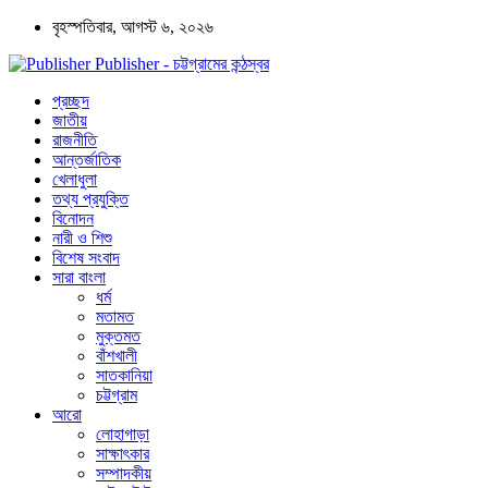
বৃহস্পতিবার, আগস্ট ৬, ২০২৬
Publisher - চট্টগ্রামের কন্ঠস্বর
প্রচ্ছদ
জাতীয়
রাজনীতি
আন্তর্জাতিক
খেলাধুলা
তথ্য প্রযুক্তি
বিনোদন
নারী ও শিশু
বিশেষ সংবাদ
সারা বাংলা
ধর্ম
মতামত
মুক্তমত
বাঁশখালী
সাতকানিয়া
চট্টগ্রাম
আরো
লোহাগাড়া
সাক্ষাৎকার
সম্পাদকীয়