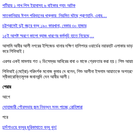
পটিয়ায় ১ লাখ পিস ইয়াবাসহ ৬ বাইকার গ্যাং আটক
সাতকানিয়ায় ঈগল পরিবহনের ধাক্কায় নিয়মিত ঘটছে প্রাণহানি, এবার…
চট্টগ্রামেই দুই বছরে বন্ধ ১৯০ কারখানা, বেকার ৩০ হাজার
১৫ই আগষ্ট স্মরণে কালো ব্যাজ ধারণের কর্মসূচি হাতে নিয়েছে…
আসামি আবীর আলী নগরের ইপিজেড থানার দক্ষিণ হালিশহর ওয়ার্ডের নয়ারহাট এলাকার ভাড়া
করে পিবিআই।
এরপর একই মামলায় গত ২ ডিসেম্বর আবিরের বাবা ও মাকে গ্রেফতার করা হয়। শিশু আয়াতে
পিবিআই (মেট্রো) পরিদর্শক মনোজ কুমার দে বলেন, শিশু আলীনা ইসলাম আয়াতকে অপহরণের প
স্বীকারোক্তিমূলক জবানবন্দি দেন আবীর আলী।
শেয়ার
আগে
দোহাজারী পৌরসভায় জন্ম নিবন্ধন সনদ পাচ্ছে রোহিঙ্গারা
পরে
চান্দঁগাওয়ে বন্ধুর ছুরিকাঘাতে বন্ধু খুন!