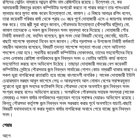
রশিদের হোল্ডিং নাম্বারে আব্দুল রশিদ নাম রেজিস্টারে রয়েছে। উল্লেখ্য যে, কর
আদায়কারী মিজানুর রহমান কম্পিউটার অপারেট করতে না পারার কারণে তার পাসওয়ার্ড
ব্যবহার করে মূলত কাজ করেন উদ্যোক্তা মো. কামাল। এ বিষয়ে আবদুর রশিদ বলেন,
তারা কয়েকটি পরিবার বার্মা থেকে প্রায় ৩০ বছর পূর্বে দোহাজারী এসে এ জায়গায় বসবাস
শুরু করে। তার স্ত্রী সুরা খাতুন জানান, পৌরসভার উদ্যোক্তা (বাঁশখালীর বাসিন্দা) মো.
কামাল তাদেরকে এ সকল জন্ম নিবন্ধন সনদ ব্যবস্থা করে দিয়েছে। দোহাজারী পৌর
নির্বাহী কমকর্তা মো. মহসিন বলেছেন, জন্ম সনদ দেয়া বিষয়টি যেহেতু জেনেছি, যাচাই-
বাছাই সাপেক্ষে ব্যবস্থা নিবেন বলে জানান। পৌর প্রশাসক ও উপজেলা নির্বাহী কর্মকর্তা
নাছরীন আকতার বলেছেন, বিষয়টি তদন্ত সাপেক্ষে সত্যতা পাওয়া গেলে আইনগত
পদক্ষেপ নেয়া হবে। স্থানীয় কয়েকটি কম্পিউটার দোকানদার, তাদের সহযোগীদের নিয়ে
এসব এলাকার রোহিঙ্গা নাগরিকদের জন্ম নিবন্ধন সনদ ও ভোটার আইডি কার্ড বানাতে
সহযোগিতা করছে বলে অভিযোগ উঠেছে। তাছাড়া দোহাজারী সদরের বেশ কয়েকটি
কম্পিউটার সেন্টারে পৌরসভার জন্ম নিবন্ধন সার্ভারের গোপন কোড নম্বরটি থাকার কারণে এ
সকল ভুয়া নাগরিকেরা রাতারাতি হয়ে যাচ্ছে বাংলাদেশী নাগরিক। সাবেক দোহাজারী ইউপি
চেয়ারম্যান মরহুম আবুল কাশেমে লেদু ও আবদুল্লাহ আল নোমান বেগের স্বাক্ষরযুক্ত
পুরোনো ভুয়া জন্ম সনদের ফটোকপি দিয়ে পৌরসভা থেকে অনলাইন জন্ম নিবন্ধন সনদ
সংগ্রহ করছে বলেও অভিযোগ রয়েছে। অপরদিকে পৌরসভার সহায়ক সদস্যরা (সাবেক
মেম্বার) এ সকল বার্মার নাগরিকদের প্রত্যয়ন পত্রে স্বাক্ষর দেয়ারও অভিযোগ রয়েছে।
কিন্তু পৌরসভা কর্তৃপক্ষ জন্ম নিবন্ধন সনদ সরবরাহ করার পূর্বে অনলাইনে যাচাই-বাছাই
বিষয়টি যথাযথভাবে না করার সুবাদে বার্মার নাগরিকেরা অবাধে পেয়ে যাচ্ছে জন্ম নিবন্ধন
সনদ।
শেয়ার
আগে