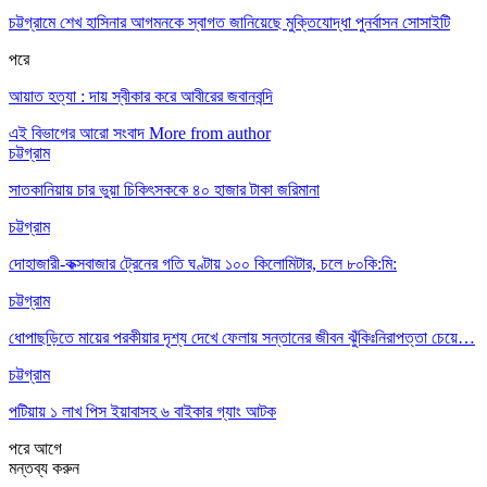
চট্টগ্রামে শেখ হাসিনার আগমনকে স্বাগত জানিয়েছে মুক্তিযোদ্ধা পুনর্বাসন সোসাইটি
পরে
আয়াত হত্যা : দায় স্বীকার করে আবীরের জবানবন্দি
এই বিভাগের আরো সংবাদ
More from author
চট্টগ্রাম
সাতকানিয়ায় চার ভুয়া চিকিৎসককে ৪০ হাজার টাকা জরিমানা
চট্টগ্রাম
দোহাজারী-কক্সবাজার ট্রেনের গতি ঘণ্টায় ১০০ কিলোমিটার, চলে ৮০কি:মি:
চট্টগ্রাম
ধোপাছড়িতে মায়ের পরকীয়ার দৃশ্য দেখে ফেলায় সন্তানের জীবন ঝুঁকিঃনিরাপত্তা চেয়ে…
চট্টগ্রাম
পটিয়ায় ১ লাখ পিস ইয়াবাসহ ৬ বাইকার গ্যাং আটক
পরে
আগে
মন্তব্য করুন