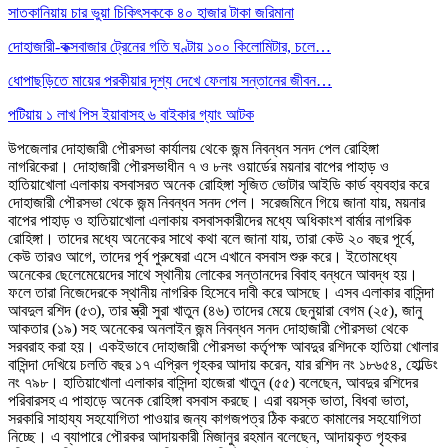
সাতকানিয়ায় চার ভুয়া চিকিৎসককে ৪০ হাজার টাকা জরিমানা
দোহাজারী-কক্সবাজার ট্রেনের গতি ঘণ্টায় ১০০ কিলোমিটার, চলে…
ধোপাছড়িতে মায়ের পরকীয়ার দৃশ্য দেখে ফেলায় সন্তানের জীবন…
পটিয়ায় ১ লাখ পিস ইয়াবাসহ ৬ বাইকার গ্যাং আটক
উপজেলার দোহাজারী পৌরসভা কার্যালয় থেকে জন্ম নিবন্ধন সনদ পেল রোহিঙ্গা
নাগরিকেরা। দোহাজারী পৌরসভাধীন ৭ ও ৮নং ওয়ার্ডের ময়নার বাপের পাহাড় ও
হাতিয়াখোলা এলাকায় বসবাসরত অনেক রোহিঙ্গা সৃজিত ভোটার আইডি কার্ড ব্যবহার করে
দোহাজারী পৌরসভা থেকে জন্ম নিবন্ধন সনদ পেল। সরেজমিনে গিয়ে জানা যায়, ময়নার
বাপের পাহাড় ও হাতিয়াখোলা এলাকায় বসবাসকারীদের মধ্যে অধিকাংশ বার্মার নাগরিক
রোহিঙ্গা। তাদের মধ্যে অনেকের সাথে কথা বলে জানা যায়, তারা কেউ ২০ বছর পূর্বে,
কেউ তারও আগে, তাদের পূর্ব পুরুষেরা এসে এখানে বসবাস শুরু করে। ইতোমধ্যে
অনেকের ছেলেমেয়েদের সাথে স্থানীয় লোকের সন্তানদের বিবাহ বন্ধনে আবদ্ধ হয়।
ফলে তারা নিজেদেরকে স্থানীয় নাগরিক হিসেবে দাবী করে আসছে। এসব এলাকার বাসিন্দা
আবদুল রশিদ (৫৩), তার স্ত্রী সুরা খাতুন (৪৬) তাদের মেয়ে ছেনুয়ারা বেগম (২৫), জানু
আকতার (১৯) সহ অনেকের অনলাইন জন্ম নিবন্ধন সনদ দোহাজারী পৌরসভা থেকে
সরবরাহ করা হয়। একইভাবে দোহাজারী পৌরসভা কর্তৃপক্ষ আবদুর রশিদকে হাতিয়া খোলার
বাসিন্দা দেখিয়ে চলতি বছর ১৭ এপ্রিল গৃহকর আদায় করেন, যার রশিদ নং ১৮৬৫৪, হোল্ডিং
নং ৭৯৮। হাতিয়াখোলা এলাকার বাসিন্দা হাজেরা খাতুন (৫৫) বলেছেন, আবদুর রশিদের
পরিবারসহ এ পাহাড়ে অনেক রোহিঙ্গা বসবাস করছে। এরা বয়স্ক ভাতা, বিধবা ভাতা,
সরকারি সাহায্য সহযোগিতা পাওয়ার জন্য কাগজপত্র ঠিক করতে কামালের সহযোগিতা
নিচ্ছে। এ ব্যাপারে পৌরকর আদায়কারী মিজানুর রহমান বলেছেন, আদায়কৃত গৃহকর