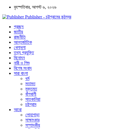
বৃহস্পতিবার, আগস্ট ৬, ২০২৬
Publisher - চট্টগ্রামের কন্ঠস্বর
প্রচ্ছদ
জাতীয়
রাজনীতি
আন্তর্জাতিক
খেলাধুলা
তথ্য প্রযুক্তি
বিনোদন
নারী ও শিশু
বিশেষ সংবাদ
সারা বাংলা
ধর্ম
মতামত
মুক্তমত
বাঁশখালী
সাতকানিয়া
চট্টগ্রাম
আরো
লোহাগাড়া
সাক্ষাৎকার
সম্পাদকীয়