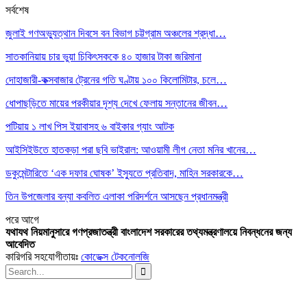
সর্বশেষ
জুলাই গণঅভ্যুত্থান দিবসে বন বিভাগ চট্টগ্রাম অঞ্চলের শ্রদ্ধা…
সাতকানিয়ায় চার ভুয়া চিকিৎসককে ৪০ হাজার টাকা জরিমানা
দোহাজারী-কক্সবাজার ট্রেনের গতি ঘণ্টায় ১০০ কিলোমিটার, চলে…
ধোপাছড়িতে মায়ের পরকীয়ার দৃশ্য দেখে ফেলায় সন্তানের জীবন…
পটিয়ায় ১ লাখ পিস ইয়াবাসহ ৬ বাইকার গ্যাং আটক
আইসিইউতে হাতকড়া পরা ছবি ভাইরাল: আওয়ামী লীগ নেতা মনির খানের…
ডকুমেন্টারিতে ‘এক দফার ঘোষক’ ইস্যুতে প্রতিবাদ, মাহিন সরকারকে…
তিন উপজেলার বন্যা কবলিত এলাকা পরিদর্শনে আসছেন প্রধানমন্ত্রী
পরে
আগে
যথাযথ নিয়মানুসারে গণপ্রজাতন্ত্রী বাংলাদেশ সরকারের তথ্যমন্ত্রণালয়ে নিবন্ধনের জন্য
আবেদিত
কারিগরি সহযোগীতায়ঃ
কোডেক্স টেকনোলজি