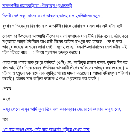
মহেশখালীর মাতারবাড়িতে পৌঁছেছেন প্রধানমন্ত্রী
ডিগ্রী নেই তবুও নামের আগে ডাক্তার,আলহায়াত হসপিটালের নতুন…
বুধবার ৭ ডিসেম্বর দিবাগত রাত আড়াইটার দিকে নোয়াবাজার এলাকায় এই ঘটনা ঘটে।
লোহাগাড়া উপজেলা আওয়ামী লীগের সাধারণ সম্পাদক সালাউদ্দিন হিরু বলেন, হঠাৎ করে
মধ্যরাতে চরম্বা ইউনিয়ন আওয়ামী লীগের অফিস ভাঙচুর করা হয়েছে। কে বা কারা
ভাঙচুর করেছে আমাদের জানা নেই। সন্দেহ হচ্ছে, বিএনপি-জামায়াতের নেতাকর্মীরা এই
ঘটনা ঘটাতে পারে। এ বিষয়ে প্রশাসন তদন্ত করছে।
লোহাগাড়া থানার ভারপ্রাপ্ত কর্মকর্তা (ওসি) মো. আতিকুর রহমান বলেন, বুধবার দিবাগত
রাত আড়াইটার দিকে চরম্বা ইউনিয়ন আওয়ামী লীগের অফিসের ভাঙচুর করা হয়েছে। এ
ঘটনায় মাহমুদুল হক নামে এক ব্যক্তি থানায় মামলা করেছেন। আমরা ঘটনাস্থল পরিদর্শন
করেছি। ঘটনার সঙ্গে জড়িত কাউকে এখনও গ্রেফতার করা যায়নি।
শেয়ার
আগে
অস্ত্র ফেলে আসুন আমি ফুল দিয়ে বরণ করব-স্বপন সেনের শোকসভায় আবু ছালেহ্
পরে
‘যে হাত আগুন দেবে, সেই হাত আগুনেই পুড়িয়ে দেওয়া হবে’