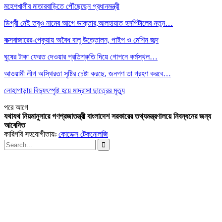
মহেশখালীর মাতারবাড়িতে পৌঁছেছেন প্রধানমন্ত্রী
ডিগ্রী নেই তবুও নামের আগে ডাক্তার,আলহায়াত হসপিটালের নতুন…
কক্সবাজারের-পেকুয়ায় অবৈধ বালু উত্তোলন, পাইপ ও মেশিন জব্দ
ঘুষের টাকা ফেরত দেওয়ার প্রতিশ্রুতি দিয়ে গোপনে কর্মস্থল…
আওয়ামী লীগ অস্থিরতা সৃষ্টির চেষ্টা করছে, জনগণ তা গ্রহণ করবে…
লোহাগাড়ায় বিদ্যুৎস্পৃষ্ট হয়ে মাদ্রাসা ছাত্রের মৃত্যু
পরে
আগে
যথাযথ নিয়মানুসারে গণপ্রজাতন্ত্রী বাংলাদেশ সরকারের তথ্যমন্ত্রণালয়ে নিবন্ধনের জন্য
আবেদিত
কারিগরি সহযোগীতায়ঃ
কোডেক্স টেকনোলজি