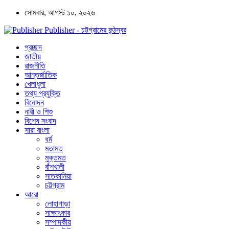
সোমবার, আগস্ট ১০, ২০২৬
Publisher - চট্টগ্রামের কন্ঠস্বর
প্রচ্ছদ
জাতীয়
রাজনীতি
আন্তর্জাতিক
খেলাধুলা
তথ্য প্রযুক্তি
বিনোদন
নারী ও শিশু
বিশেষ সংবাদ
সারা বাংলা
ধর্ম
মতামত
মুক্তমত
বাঁশখালী
সাতকানিয়া
চট্টগ্রাম
আরো
লোহাগাড়া
সাক্ষাৎকার
সম্পাদকীয়