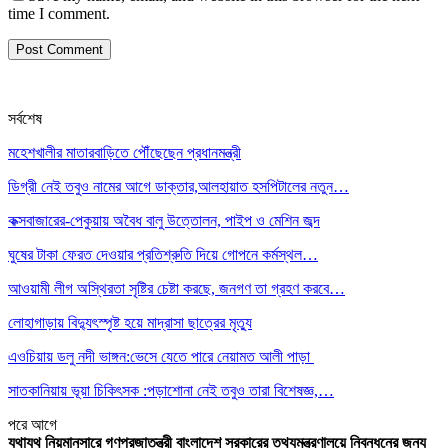
time I comment.
সর্বশেষ
মহেশখালীর মাতারবাড়িতে পৌঁছেছেন প্রধানমন্ত্রী
ডিগ্রী নেই তবুও নামের আগে ডাক্তার,আলহায়াত হসপিটালের নতুন…
কক্সবাজারের-পেকুয়ায় অবৈধ বালু উত্তোলন, পাইপ ও মেশিন জব্দ
ঘুষের টাকা ফেরত দেওয়ার প্রতিশ্রুতি দিয়ে গোপনে কর্মস্থল…
আওয়ামী লীগ অস্থিরতা সৃষ্টির চেষ্টা করছে, জনগণ তা গ্রহণ করবে…
লোহাগাড়ায় বিদ্যুৎস্পৃষ্ট হয়ে মাদ্রাসা ছাত্রের মৃত্যু
এওচিয়ায় ডলু নদী ভাঙ্গন:ভেসে যেতে পারে নেয়ামত আলী পাড়া
সাতকানিয়ায় ভূয়া চিকিৎসক :পড়াশোনা নেই তবুও তারা বিশেষজ্ঞ,…
পরে
আগে
যথাযথ নিয়মানুসারে গণপ্রজাতন্ত্রী বাংলাদেশ সরকারের তথ্যমন্ত্রণালয়ে নিবন্ধনের জন্য