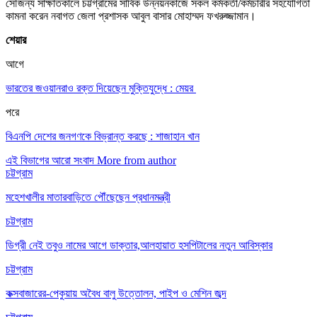
সৌজন্য সাক্ষাতকালে চট্টগ্রামের সার্বিক উন্নয়নকাজে সকল কর্মকর্তা/কর্মচারীর সহযোগিতা
কামনা করেন নবাগত জেলা প্রশাসক আবুল বাসার মোহাম্মদ ফখরুজ্জামান।
শেয়ার
আগে
ভারতের জওয়ানরাও রক্ত দিয়েছেন মুক্তিযুদ্ধে : মেয়র
পরে
বিএনপি দেশের জনগণকে বিভ্রান্ত করছে : শাজাহান খান
এই বিভাগের আরো সংবাদ
More from author
চট্টগ্রাম
মহেশখালীর মাতারবাড়িতে পৌঁছেছেন প্রধানমন্ত্রী
চট্টগ্রাম
ডিগ্রী নেই তবুও নামের আগে ডাক্তার,আলহায়াত হসপিটালের নতুন আবিস্কার
চট্টগ্রাম
কক্সবাজারের-পেকুয়ায় অবৈধ বালু উত্তোলন, পাইপ ও মেশিন জব্দ