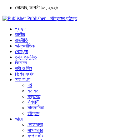
সোমবার, আগস্ট ১০, ২০২৬
Publisher - চট্টগ্রামের কন্ঠস্বর
প্রচ্ছদ
জাতীয়
রাজনীতি
আন্তর্জাতিক
খেলাধুলা
তথ্য প্রযুক্তি
বিনোদন
নারী ও শিশু
বিশেষ সংবাদ
সারা বাংলা
ধর্ম
মতামত
মুক্তমত
বাঁশখালী
সাতকানিয়া
চট্টগ্রাম
আরো
লোহাগাড়া
সাক্ষাৎকার
সম্পাদকীয়