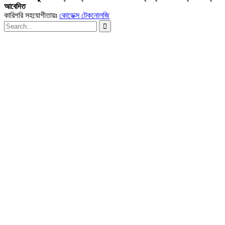
আবেদিত
কারিগরি সহযোগীতায়ঃ
কোডেক্স টেকনোলজি