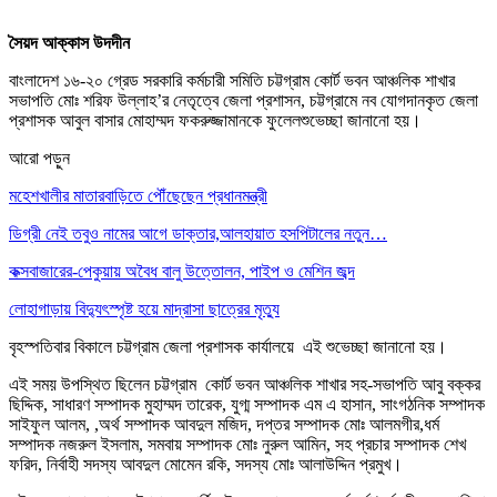
সৈয়দ আক্কাস উদদীন
বাংলাদেশ ১৬-২০ গ্রেড সরকারি কর্মচারী সমিতি চট্টগ্রাম কোর্ট ভবন আঞ্চলিক শাখার
সভাপতি মোঃ শরিফ উল্লাহ’র নেতৃত্বে জেলা প্রশাসন, চট্টগ্রামে নব যোগদানকৃত জেলা
প্রশাসক আবুল বাসার মোহাম্মদ ফকরুজ্জামানকে ফুলেলশুভেচ্ছা জানানো হয়।
আরো পড়ুন
মহেশখালীর মাতারবাড়িতে পৌঁছেছেন প্রধানমন্ত্রী
ডিগ্রী নেই তবুও নামের আগে ডাক্তার,আলহায়াত হসপিটালের নতুন…
কক্সবাজারের-পেকুয়ায় অবৈধ বালু উত্তোলন, পাইপ ও মেশিন জব্দ
লোহাগাড়ায় বিদ্যুৎস্পৃষ্ট হয়ে মাদ্রাসা ছাত্রের মৃত্যু
বৃহস্পতিবার বিকালে চট্টগ্রাম জেলা প্রশাসক কার্যালয়ে এই শুভেচ্ছা জানানো হয়।
এই সময় উপস্থিত ছিলেন চট্টগ্রাম কোর্ট ভবন আঞ্চলিক শাখার সহ-সভাপতি আবু বক্কর
ছিদ্দিক, সাধারণ সম্পাদক মুহাম্মদ তারেক, যুগ্ম সম্পাদক এম এ হাসান, সাংগঠনিক সম্পাদক
সাইফুল আলম, ,অর্থ সম্পাদক আবদুল মজিদ, দপ্তর সম্পাদক মোঃ আলমগীর,ধর্ম
সম্পাদক নজরুল ইসলাম, সমবায় সম্পাদক মোঃ নুরুল আমিন, সহ প্রচার সম্পাদক শেখ
ফরিদ, নির্বাহী সদস্য আবদুল মোমেন রকি, সদস্য মোঃ আলাউদ্দিন প্রমুখ।