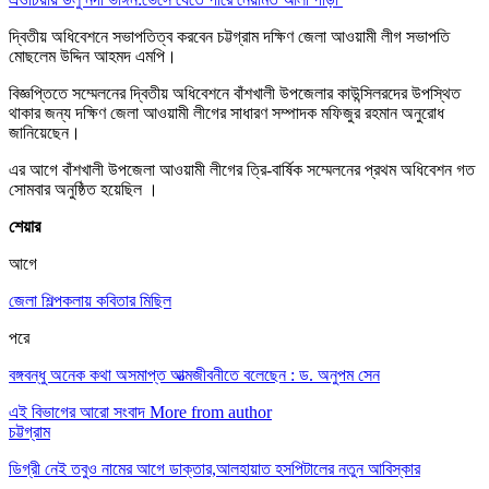
দ্বিতীয় অধিবেশনে সভাপতিত্ব করবেন চট্টগ্রাম দক্ষিণ জেলা আওয়ামী লীগ সভাপতি
মোছলেম উদ্দিন আহমদ এমপি।
বিজ্ঞপ্তিতে সম্মেলনের দ্বিতীয় অধিবেশনে বাঁশখালী উপজেলার কাউন্সিলরদের উপস্থিত
থাকার জন্য দক্ষিণ জেলা আওয়ামী লীগের সাধারণ সম্পাদক মফিজুর রহমান অনুরোধ
জানিয়েছেন।
এর আগে বাঁশখালী উপজেলা আওয়ামী লীগের ত্রি-বার্ষিক সম্মেলনের প্রথম অধিবেশন গত
সোমবার অনুষ্ঠিত হয়েছিল ।
শেয়ার
আগে
জেলা শিল্পকলায় কবিতার মিছিল
পরে
বঙ্গবন্ধু অনেক কথা অসমাপ্ত আত্মজীবনীতে বলেছেন : ড. অনুপম সেন
এই বিভাগের আরো সংবাদ
More from author
চট্টগ্রাম
ডিগ্রী নেই তবুও নামের আগে ডাক্তার,আলহায়াত হসপিটালের নতুন আবিস্কার