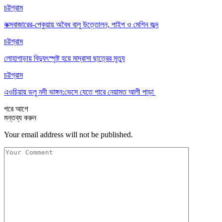
চট্টগ্রাম
কক্সবাজারের-পেকুয়ায় অবৈধ বালু উত্তোলন, পাইপ ও মেশিন জব্দ
চট্টগ্রাম
লোহাগাড়ায় বিদ্যুৎস্পৃষ্ট হয়ে মাদ্রাসা ছাত্রের মৃত্যু
চট্টগ্রাম
এওচিয়ায় ডলু নদী ভাঙ্গন:ভেসে যেতে পারে নেয়ামত আলী পাড়া
পরে
আগে
মন্তব্য করুন
Your email address will not be published.