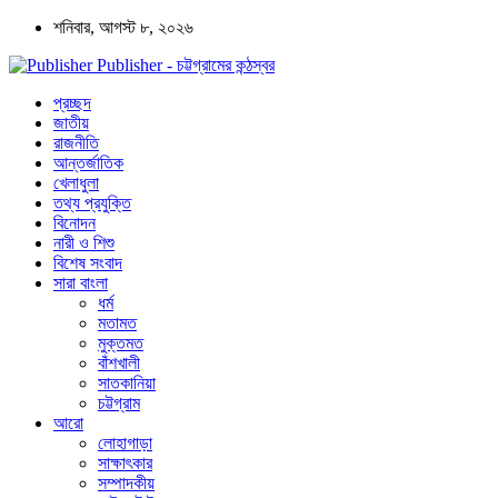
শনিবার, আগস্ট ৮, ২০২৬
Publisher - চট্টগ্রামের কন্ঠস্বর
প্রচ্ছদ
জাতীয়
রাজনীতি
আন্তর্জাতিক
খেলাধুলা
তথ্য প্রযুক্তি
বিনোদন
নারী ও শিশু
বিশেষ সংবাদ
সারা বাংলা
ধর্ম
মতামত
মুক্তমত
বাঁশখালী
সাতকানিয়া
চট্টগ্রাম
আরো
লোহাগাড়া
সাক্ষাৎকার
সম্পাদকীয়