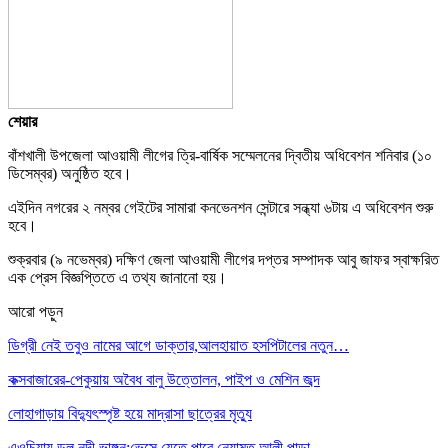
শেয়ার
বাঁশখালী উপজেলা আওয়ামী লীগের ত্রি-বার্ষিক সম্মেলনের দ্বিতীয় অধিবেশন শনিবার (১০
ডিসেম্বর) অনুষ্ঠিত হবে।
এইদিন নগরের ২ নম্বর গেইটের সামারা কনভেনশন সেন্টারে সন্ধ্যা ৬টায় এ অধিবেশন শুরু
হবে।
শুক্রবার (৯ নভেম্বর) দক্ষিণ জেলা আওয়ামী লীগের দপ্তর সম্পাদক আবু জাফর স্বাক্ষরিত
এক প্রেস বিজ্ঞপ্তিতে এ তথ্য জানানো হয়।
আরো পড়ুন
ডিগ্রী নেই তবুও নামের আগে ডাক্তার,আলহায়াত হসপিটালের নতুন…
কক্সবাজারের-পেকুয়ায় অবৈধ বালু উত্তোলন, পাইপ ও মেশিন জব্দ
লোহাগাড়ায় বিদ্যুৎস্পৃষ্ট হয়ে মাদ্রাসা ছাত্রের মৃত্যু
এওচিয়ায় ডলু নদী ভাঙ্গন:ভেসে যেতে পারে নেয়ামত আলী পাড়া