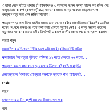
এ ছাড়া দেশে বাইরে থাকায় চাঁপাইনবাবগঞ্জ-৩ আসনের সংসদ সদস্য হারুন অর রশিদ এবং
অসুস্থতার কারণে ব্রাহ্মণবাড়ীয়া-২ আসনের সংসদ সদস্য আবদুস সাত্তার পক্ষে
পদত্যাগপত্র জমা দেন রুমিন ফারহানা।
পদত্যাগপত্র জমা দিয়ে জাতীয় সংসদ ভবন থেকে বেরিয়ে সাংবাদিকদের বিএনপির এমপিরা
বলেন, সংসদে জনগণের পক্ষে কথা বলার কোনো সুযোগ নেই। এ জন্য সরকার পতনের
আন্দোলন জোরদার করতে দলীয় নির্দেশেই একাদশ জাতীয় সংসদ থেকে পদত্যাগ করলাম।
আরো পড়ুন
সমকামিতার অভিযোগে শিবির নেতা এজিএস ইব্রাহিমের সিট বাতিল
কক্সবাজারে নিরাপত্তা ঝুঁকিতে পর্যটকরা ১২ বছরে সৈকতে ৭৭ জনের…
পদত্যাগ করলে বঙ্গভবন ছেড়ে কোথায় উঠবেন রাষ্ট্রপতি সাহাবুদ্দিন
চেয়ারম্যানের শিক্ষাগত যোগ্যতা কমপক্ষে স্নাতক পাশ, হাইকোর্টে…
শেয়ার
আগে
লোহাগাড়ায় ২ দিন ব্যাপী ৪৪ তম বিজ্ঞান মেলা শুরু
পরে