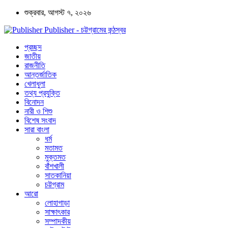
শুক্রবার, আগস্ট ৭, ২০২৬
Publisher - চট্টগ্রামের কন্ঠস্বর
প্রচ্ছদ
জাতীয়
রাজনীতি
আন্তর্জাতিক
খেলাধুলা
তথ্য প্রযুক্তি
বিনোদন
নারী ও শিশু
বিশেষ সংবাদ
সারা বাংলা
ধর্ম
মতামত
মুক্তমত
বাঁশখালী
সাতকানিয়া
চট্টগ্রাম
আরো
লোহাগাড়া
সাক্ষাৎকার
সম্পাদকীয়