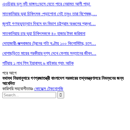
এওচিয়ায় ডলু নদী ভাঙ্গন:ভেসে যেতে পারে নেয়ামত আলী পাড়া
সাতকানিয়ায় ভূয়া চিকিৎসক :পড়াশোনা নেই তবুও তারা বিশেষজ্ঞ,…
জুলাই গণঅভ্যুত্থান দিবসে বন বিভাগ চট্টগ্রাম অঞ্চলের শ্রদ্ধা…
সাতকানিয়ায় চার ভুয়া চিকিৎসককে ৪০ হাজার টাকা জরিমানা
দোহাজারী-কক্সবাজার ট্রেনের গতি ঘণ্টায় ১০০ কিলোমিটার, চলে…
ধোপাছড়িতে মায়ের পরকীয়ার দৃশ্য দেখে ফেলায় সন্তানের জীবন…
পটিয়ায় ১ লাখ পিস ইয়াবাসহ ৬ বাইকার গ্যাং আটক
পরে
আগে
যথাযথ নিয়মানুসারে গণপ্রজাতন্ত্রী বাংলাদেশ সরকারের তথ্যমন্ত্রণালয়ে নিবন্ধনের জন্য
আবেদিত
কারিগরি সহযোগীতায়ঃ
কোডেক্স টেকনোলজি