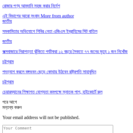
রোজার পণ্য আমদানি সহজ করার নির্দেশ
এই বিভাগের আরো সংবাদ
More from author
জাতীয়
সমকামিতার অভিযোগে শিবির নেতা এজিএস ইব্রাহিমের সিট বাতিল
জাতীয়
কক্সবাজারে নিরাপত্তা ঝুঁকিতে পর্যটকরা ১২ বছরে সৈকতে ৭৭ জনের মৃত্যু ১ জন নিখোঁজ
চট্টগ্রাম
পদত্যাগ করলে বঙ্গভবন ছেড়ে কোথায় উঠবেন রাষ্ট্রপতি সাহাবুদ্দিন
চট্টগ্রাম
চেয়ারম্যানের শিক্ষাগত যোগ্যতা কমপক্ষে স্নাতক পাশ, হাইকোর্টে রুল
পরে
আগে
মন্তব্য করুন
Your email address will not be published.