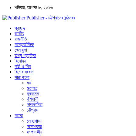
শনিবার, আগস্ট ৮, ২০২৬
Publisher - চট্টগ্রামের কন্ঠস্বর
প্রচ্ছদ
জাতীয়
রাজনীতি
আন্তর্জাতিক
খেলাধুলা
তথ্য প্রযুক্তি
বিনোদন
নারী ও শিশু
বিশেষ সংবাদ
সারা বাংলা
ধর্ম
মতামত
মুক্তমত
বাঁশখালী
সাতকানিয়া
চট্টগ্রাম
আরো
লোহাগাড়া
সাক্ষাৎকার
সম্পাদকীয়