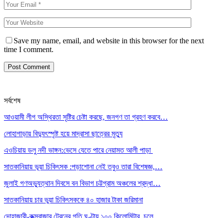
Save my name, email, and website in this browser for the next
time I comment.
সর্বশেষ
আওয়ামী লীগ অস্থিরতা সৃষ্টির চেষ্টা করছে, জনগণ তা গ্রহণ করবে…
লোহাগাড়ায় বিদ্যুৎস্পৃষ্ট হয়ে মাদ্রাসা ছাত্রের মৃত্যু
এওচিয়ায় ডলু নদী ভাঙ্গন:ভেসে যেতে পারে নেয়ামত আলী পাড়া
সাতকানিয়ায় ভূয়া চিকিৎসক :পড়াশোনা নেই তবুও তারা বিশেষজ্ঞ,…
জুলাই গণঅভ্যুত্থান দিবসে বন বিভাগ চট্টগ্রাম অঞ্চলের শ্রদ্ধা…
সাতকানিয়ায় চার ভুয়া চিকিৎসককে ৪০ হাজার টাকা জরিমানা
দোহাজারী-কক্সবাজার ট্রেনের গতি ঘণ্টায় ১০০ কিলোমিটার, চলে…