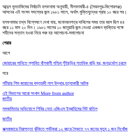
আব্দুল মুনতাকিমের নির্বাচনি হলফনামা অনুযায়ী, নীলফামারী-৪ (সৈয়দপুর-কিশোরগঞ্জ)
আসনের এই সংসদ সদস্যের জন্ম ১৯৮১ সালে, অর্থাৎ মুক্তিযুদ্ধের প্রায় ১০ বছর পর।
হলফনামার তথ্য বিশ্লেষণে দেখা যায়, মনোনয়নপত্র দাখিলের সময় তার বয়স ছিল ৪৪
বছর ১১ মাস ২০ দিন। ১৯৮১ সালের ১০ জানুয়ারি জন্ম নেওয়া একজন ব্যক্তির পক্ষে
শহীদের সন্তান হওয়া নিয়ে শুরু হয় আলোচনা-সমালোচনা
শেয়ার
আগে
জোয়ারের পানিতে প্লাবিত বাঁশখালী পশ্চিম পুঁইছড়ির শতাধিক বাড়ি ঘর, জনদুর্ভোগ চরমে
পরে
পটিয়ায় শিশু জায়ানের বস্তাবন্দী লাশ উদ্ধার,হত্যাকারী আটক
এই বিভাগের আরো সংবাদ
More from author
জাতীয়
সমকামিতার অভিযোগে শিবির নেতা এজিএস ইব্রাহিমের সিট বাতিল
জাতীয়
কক্সবাজারে নিরাপত্তা ঝুঁকিতে পর্যটকরা ১২ বছরে সৈকতে ৭৭ জনের মৃত্যু ১ জন নিখোঁজ