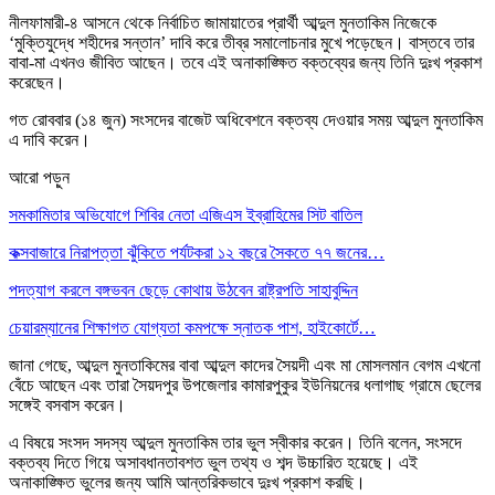
নীলফামারী-৪ আসনে থেকে নির্বাচিত জামায়াতের প্রার্থী আব্দুল মুনতাকিম নিজেকে
‘মুক্তিযুদ্ধে শহীদের সন্তান’ দাবি করে তীব্র সমালোচনার মুখে পড়েছেন। বাস্তবে তার
বাবা-মা এখনও জীবিত আছেন। তবে এই অনাকাঙ্ক্ষিত বক্তব্যের জন্য তিনি দুঃখ প্রকাশ
করেছেন।
গত রোববার (১৪ জুন) সংসদের বাজেট অধিবেশনে বক্তব্য দেওয়ার সময় আব্দুল মুনতাকিম
এ দাবি করেন।
আরো পড়ুন
সমকামিতার অভিযোগে শিবির নেতা এজিএস ইব্রাহিমের সিট বাতিল
কক্সবাজারে নিরাপত্তা ঝুঁকিতে পর্যটকরা ১২ বছরে সৈকতে ৭৭ জনের…
পদত্যাগ করলে বঙ্গভবন ছেড়ে কোথায় উঠবেন রাষ্ট্রপতি সাহাবুদ্দিন
চেয়ারম্যানের শিক্ষাগত যোগ্যতা কমপক্ষে স্নাতক পাশ, হাইকোর্টে…
জানা গেছে, আব্দুল মুনতাকিমের বাবা আব্দুল কাদের সৈয়দী এবং মা মোসলমান বেগম এখনো
বেঁচে আছেন এবং তারা সৈয়দপুর উপজেলার কামারপুকুর ইউনিয়নের ধলাগাছ গ্রামে ছেলের
সঙ্গেই বসবাস করেন।
এ বিষয়ে সংসদ সদস্য আব্দুল মুনতাকিম তার ভুল স্বীকার করেন। তিনি বলেন, সংসদে
বক্তব্য দিতে গিয়ে অসাবধানতাবশত ভুল তথ্য ও শব্দ উচ্চারিত হয়েছে। এই
অনাকাঙ্ক্ষিত ভুলের জন্য আমি আন্তরিকভাবে দুঃখ প্রকাশ করছি।