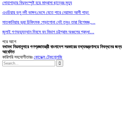
লোহাগাড়ায় বিদ্যুৎস্পৃষ্ট হয়ে মাদ্রাসা ছাত্রের মৃত্যু
এওচিয়ায় ডলু নদী ভাঙ্গন:ভেসে যেতে পারে নেয়ামত আলী পাড়া
সাতকানিয়ায় ভূয়া চিকিৎসক :পড়াশোনা নেই তবুও তারা বিশেষজ্ঞ,…
জুলাই গণঅভ্যুত্থান দিবসে বন বিভাগ চট্টগ্রাম অঞ্চলের শ্রদ্ধা…
পরে
আগে
যথাযথ নিয়মানুসারে গণপ্রজাতন্ত্রী বাংলাদেশ সরকারের তথ্যমন্ত্রণালয়ে নিবন্ধনের জন্য
আবেদিত
কারিগরি সহযোগীতায়ঃ
কোডেক্স টেকনোলজি