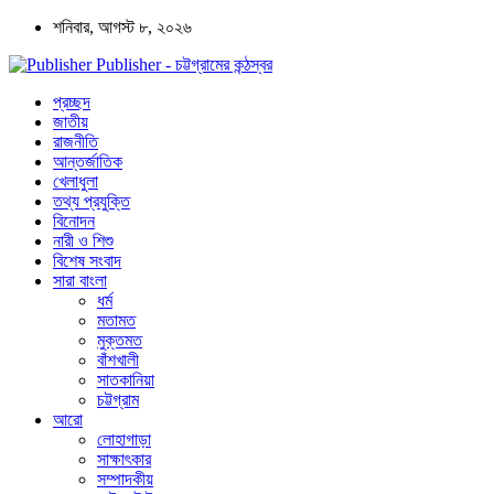
শনিবার, আগস্ট ৮, ২০২৬
Publisher - চট্টগ্রামের কন্ঠস্বর
প্রচ্ছদ
জাতীয়
রাজনীতি
আন্তর্জাতিক
খেলাধুলা
তথ্য প্রযুক্তি
বিনোদন
নারী ও শিশু
বিশেষ সংবাদ
সারা বাংলা
ধর্ম
মতামত
মুক্তমত
বাঁশখালী
সাতকানিয়া
চট্টগ্রাম
আরো
লোহাগাড়া
সাক্ষাৎকার
সম্পাদকীয়