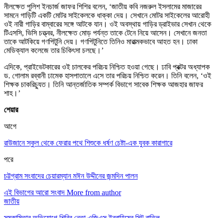
নীলক্ষেত পুলিশ ইনচার্জ জাফর শিশির বলেন, ‘জাতীয় কবি নজরুল ইসলামের মাজারের
সামনে গাড়িটি একটি মোটর সাইকেলকে ধাক্কা দেয়। সেখানে মোটর সাইকেলের আরোহী
ওই নারী গাড়ির বাম্বারের সঙ্গে আটকে যান। ওই অবস্থায় গাড়ির ড্রাইভার সেখান থেকে
টিএসসি, ভিসি চত্ত্বর, নীলক্ষেত মোড় পর্যন্ত তাকে টেনে নিয়ে আসেন। সেখানে জনতা
তাকে আটকিয়ে গণপিটুনি দেয়। গণপিটুনিতে তিনিও মারাত্মকভাবে আহত হন। ঢাকা
মেডিক্যাল কলেজে তার চিকিৎসা চলছে।’
এদিকে, প্রাইভেটকারের ওই চালকের পরিচয় নিশ্চিত হওয়া গেছে। ঢাবি প্রক্টর অধ্যাপক
ড. গোলাম রব্বানী ঢামেক হাসপাতালে এসে তার পরিচয় নিশ্চিত করেন। তিনি বলেন, ‘ওই
শিক্ষক চাকরিচ্যুত। তিনি আন্তর্জাতিক সম্পর্ক বিভাগে সাবেক শিক্ষক আজহার জাফর
শাহ।’
শেয়ার
আগে
রাউজানে স্কুল থেকে ফেরার পথে শিশুকে ধর্ষণ চেষ্টা-এক যুবক কারাগারে
পরে
চট্টগ্রাম সংবাদের চেয়ারম্যান মঈন উদ্দীনের জন্মদিন পালন
এই বিভাগের আরো সংবাদ
More from author
জাতীয়
সমকামিতার অভিযোগে শিবির নেতা এজিএস ইব্রাহিমের সিট বাতিল