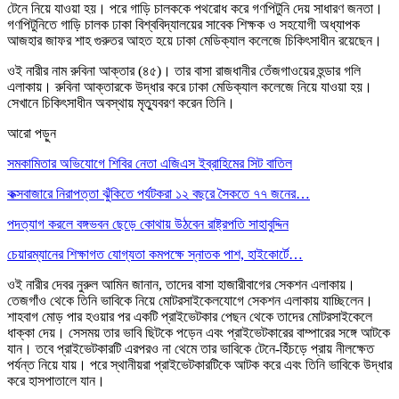
টেনে নিয়ে যাওয়া হয়। পরে গাড়ি চালককে পথরোধ করে গণপিটুনি দেয় সাধারণ জনতা।
গণপিটুনিতে গাড়ি চালক ঢাকা বিশ্ববিদ্যালয়ের সাবেক শিক্ষক ও সহযোগী অধ্যাপক
আজহার জাফর শাহ গুরুতর আহত হয়ে ঢাকা মেডিক্যাল কলেজে চিকিৎসাধীন রয়েছেন।
ওই নারীর নাম রুবিনা আক্তার (৪৫)। তার বাসা রাজধানীর তেঁজগাওয়ের হুন্ডার গলি
এলাকায়। রুবিনা আক্তারকে উদ্ধার করে ঢাকা মেডিক্যাল কলেজে নিয়ে যাওয়া হয়।
সেখানে চিকিৎসাধীন অবস্থায় মৃত্যুবরণ করেন তিনি।
আরো পড়ুন
সমকামিতার অভিযোগে শিবির নেতা এজিএস ইব্রাহিমের সিট বাতিল
কক্সবাজারে নিরাপত্তা ঝুঁকিতে পর্যটকরা ১২ বছরে সৈকতে ৭৭ জনের…
পদত্যাগ করলে বঙ্গভবন ছেড়ে কোথায় উঠবেন রাষ্ট্রপতি সাহাবুদ্দিন
চেয়ারম্যানের শিক্ষাগত যোগ্যতা কমপক্ষে স্নাতক পাশ, হাইকোর্টে…
ওই নারীর দেবর নুরুল আমিন জানান, তাদের বাসা হাজারীবাগের সেকশন এলাকায়।
তেজগাঁও থেকে তিনি ভাবিকে নিয়ে মোটরসাইকেলযোগে সেকশন এলাকায় যাচ্ছিলেন।
শাহবাগ মোড় পার হওয়ার পর একটি প্রাইভেটকার পেছন থেকে তাদের মোটরসাইকেলে
ধাক্কা দেয়। সেসময় তার ভাবি ছিটকে পড়েন এবং প্রাইভেটকারের বাম্পারের সঙ্গে আটকে
যান। তবে প্রাইভেটকারটি এরপরও না থেমে তার ভাবিকে টেনে-হিঁচড়ে প্রায় নীলক্ষেত
পর্যন্ত নিয়ে যায়। পরে স্থানীয়রা প্রাইভেটকারটিকে আটক করে এবং তিনি ভাবিকে উদ্ধার
করে হাসপাতালে যান।