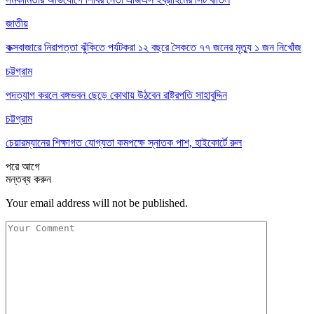
জাতীয়
কক্সবাজারে নিরাপত্তা ঝুঁকিতে পর্যটকরা ১২ বছরে সৈকতে ৭৭ জনের মৃত্যু ১ জন নিখোঁজ
চট্টগ্রাম
পদত্যাগ করলে বঙ্গভবন ছেড়ে কোথায় উঠবেন রাষ্ট্রপতি সাহাবুদ্দিন
চট্টগ্রাম
চেয়ারম্যানের শিক্ষাগত যোগ্যতা কমপক্ষে স্নাতক পাশ, হাইকোর্টে রুল
পরে
আগে
মন্তব্য করুন
Your email address will not be published.