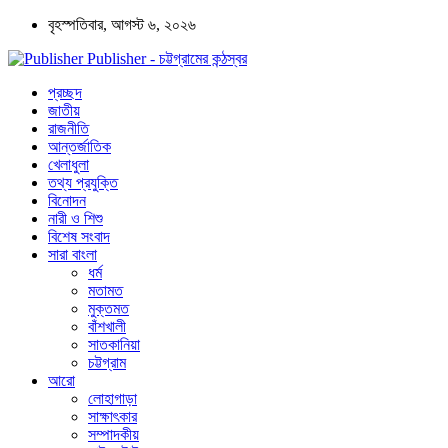
বৃহস্পতিবার, আগস্ট ৬, ২০২৬
Publisher - চট্টগ্রামের কন্ঠস্বর
প্রচ্ছদ
জাতীয়
রাজনীতি
আন্তর্জাতিক
খেলাধুলা
তথ্য প্রযুক্তি
বিনোদন
নারী ও শিশু
বিশেষ সংবাদ
সারা বাংলা
ধর্ম
মতামত
মুক্তমত
বাঁশখালী
সাতকানিয়া
চট্টগ্রাম
আরো
লোহাগাড়া
সাক্ষাৎকার
সম্পাদকীয়