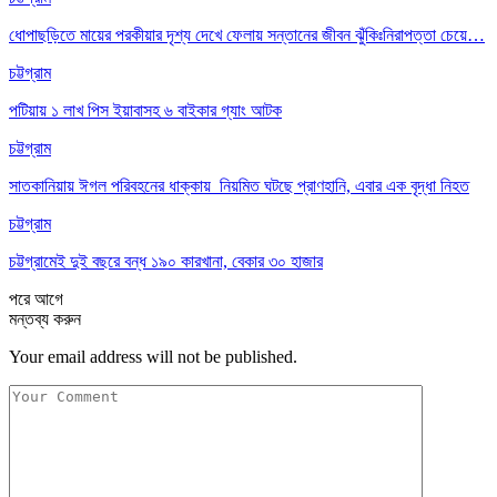
ধোপাছড়িতে মায়ের পরকীয়ার দৃশ্য দেখে ফেলায় সন্তানের জীবন ঝুঁকিঃনিরাপত্তা চেয়ে…
চট্টগ্রাম
পটিয়ায় ১ লাখ পিস ইয়াবাসহ ৬ বাইকার গ্যাং আটক
চট্টগ্রাম
সাতকানিয়ায় ঈগল পরিবহনের ধাক্কায় নিয়মিত ঘটছে প্রাণহানি, এবার এক বৃদ্ধা নিহত
চট্টগ্রাম
চট্টগ্রামেই দুই বছরে বন্ধ ১৯০ কারখানা, বেকার ৩০ হাজার
পরে
আগে
মন্তব্য করুন
Your email address will not be published.