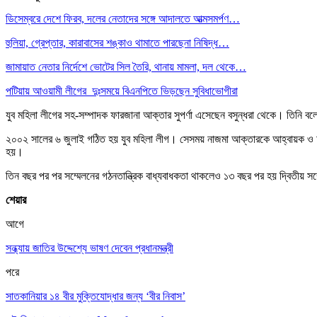
ডিসেম্বরে দেশে ফিরব, দলের নেতাদের সঙ্গে আদালতে আত্মসমর্পণ…
হুলিয়া, গ্রেপ্তার, কারাবাসের শঙ্কাও থামাতে পারছেনা নিষিদ্ধ…
জামায়াত নেতার নির্দেশে ভোটের সিল তৈরি, থানায় মামলা, দল থেকে…
পটিয়ায় আওয়ামী লীগের দুঃসময়ে বিএনপিতে ভিড়ছেন সুবিধাভোগীরা
যুব মহিলা লীগের সহ-সম্পাদক ফারজানা আক্তার সুপর্ণা এসেছেন বসুন্ধরা থেকে। তিনি ব
২০০২ সালের ৬ জুলাই গঠিত হয় যুব মহিলা লীগ। সেসময় নাজমা আক্তারকে আহ্বায়ক ও 
হয়।
তিন বছর পর পর সম্মেলনের গঠনতান্ত্রিক বাধ্যবাধকতা থাকলেও ১৩ বছর পর হয় দ্বিতীয় স
শেয়ার
আগে
সন্ধ্যায় জাতির উদ্দেশ্যে ভাষণ দেবেন প্রধানমন্ত্রী
পরে
সাতকানিয়ার ১৪ বীর মুক্তিযোদ্ধার জন্য ‘বীর নিবাস’