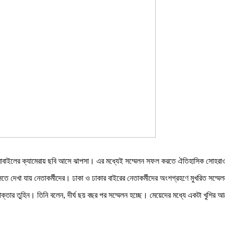
োবাইলের ক্যামেরায় ছবি আসে ঝাপসা। এর মধ্যেই সম্মেলন সফল করতে ঐতিহাসিক সোহরাওয়ার্
সতে দেখা যায় নেতাকর্মীদের। ঢাকা ও ঢাকার বাইরের নেতাকর্মীদের অংশগ্রহণে মুখরিত সম্ম
্তার তুহিন। তিনি বলেন, দীর্ঘ ছয় বছর পর সম্মেলন হচ্ছে। মেয়েদের মধ্যে একটা খুশি