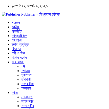
বৃহস্পতিবার, আগস্ট ৬, ২০২৬
Publisher - চট্টগ্রামের কন্ঠস্বর
প্রচ্ছদ
জাতীয়
রাজনীতি
আন্তর্জাতিক
খেলাধুলা
তথ্য প্রযুক্তি
বিনোদন
নারী ও শিশু
বিশেষ সংবাদ
সারা বাংলা
ধর্ম
মতামত
মুক্তমত
বাঁশখালী
সাতকানিয়া
চট্টগ্রাম
আরো
লোহাগাড়া
সাক্ষাৎকার
সম্পাদকীয়