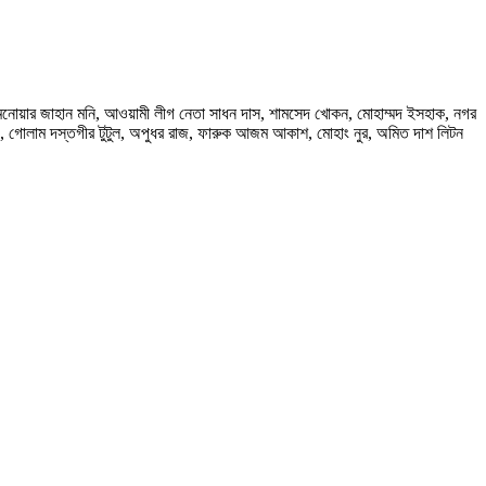
পতি মনোয়ার জাহান মনি, আওয়ামী লীগ নেতা সাধন দাস, শামসেদ খোকন, মোহাম্মদ ইসহাক, নগর
ফ, গোলাম দস্তগীর টুটুল, অপুধর রাজ, ফারুক আজম আকাশ, মোহাং নুর, অমিত দাশ লিটন