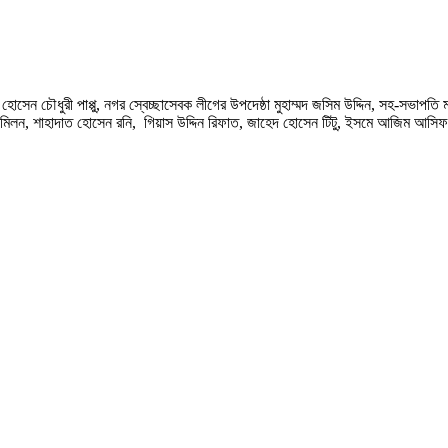
হোসেন চৌধুরী পাপ্পু, নগর স্বেচ্ছাসেবক লীগের উপদেষ্ঠা মুহাম্মদ জসিম উদ্দিন, সহ-সভা
ান মিলন, শাহাদাত হোসেন রনি, গিয়াস উদ্দিন রিফাত, জাহেদ হোসেন টিটু, ইসমে আজিম আসি