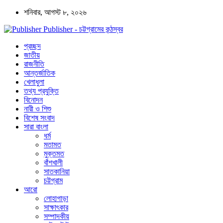
শনিবার, আগস্ট ৮, ২০২৬
Publisher - চট্টগ্রামের কন্ঠস্বর
প্রচ্ছদ
জাতীয়
রাজনীতি
আন্তর্জাতিক
খেলাধুলা
তথ্য প্রযুক্তি
বিনোদন
নারী ও শিশু
বিশেষ সংবাদ
সারা বাংলা
ধর্ম
মতামত
মুক্তমত
বাঁশখালী
সাতকানিয়া
চট্টগ্রাম
আরো
লোহাগাড়া
সাক্ষাৎকার
সম্পাদকীয়