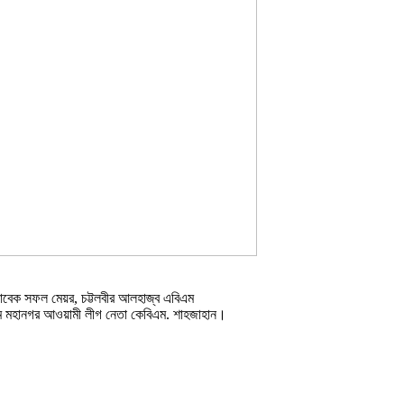
র সাবেক সফল মেয়র, চট্টলবীর আলহাজ্ব এবিএম
্টগ্রাম মহানগর আওয়ামী লীগ নেতা কেবিএম. শাহজাহান।