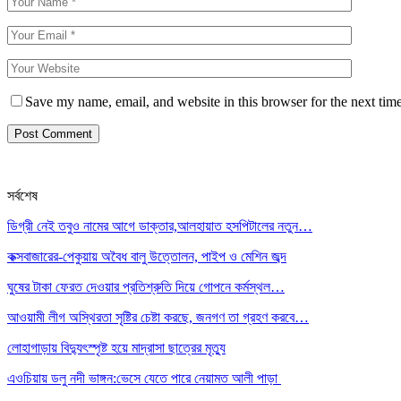
Save my name, email, and website in this browser for the next tim
সর্বশেষ
ডিগ্রী নেই তবুও নামের আগে ডাক্তার,আলহায়াত হসপিটালের নতুন…
কক্সবাজারের-পেকুয়ায় অবৈধ বালু উত্তোলন, পাইপ ও মেশিন জব্দ
ঘুষের টাকা ফেরত দেওয়ার প্রতিশ্রুতি দিয়ে গোপনে কর্মস্থল…
আওয়ামী লীগ অস্থিরতা সৃষ্টির চেষ্টা করছে, জনগণ তা গ্রহণ করবে…
লোহাগাড়ায় বিদ্যুৎস্পৃষ্ট হয়ে মাদ্রাসা ছাত্রের মৃত্যু
এওচিয়ায় ডলু নদী ভাঙ্গন:ভেসে যেতে পারে নেয়ামত আলী পাড়া