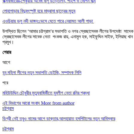
কক্সবাজারের-পেকুয়ায় অবৈধ বালু উত্তোলন, পাইপ ও মেশিন জব্দ
লোহাগাড়ায় বিদ্যুৎস্পৃষ্ট হয়ে মাদ্রাসা ছাত্রের মৃত্যু
এওচিয়ায় ডলু নদী ভাঙ্গন:ভেসে যেতে পারে নেয়ামত আলী পাড়া
উপস্থিত ছিলেন ‘আমার চট্টগ্রাম’র সভাপতি ও নগর স্বেচ্ছাসেবক লীগের উপদেষ্ঠা সাদেক 
স্বেচ্ছাসেবক লীগের সাবেক নেতা পংকজ রায়, এনামুল হক, সাইফুদ্দিন সাইফ, ইলিয়াছ খ
প্রমুখ।
শেয়ার
আগে
যুব মহিলা লীগের নতুন সভাপতি ডেইজি, সম্পাদক লিলি
পরে
মহিউউদ্দিন চৌধুরীর মৃত্যুবাষির্কীতে যুবলীগ নেতা রনির শ্রদ্ধা
এই বিভাগের আরো সংবাদ
More from author
চট্টগ্রাম
ডিগ্রী নেই তবুও নামের আগে ডাক্তার,আলহায়াত হসপিটালের নতুন আবিস্কার
চট্টগ্রাম