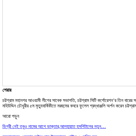
শেয়ার
চট্টগ্রাম মহানগর আওয়ামী লীগের সাবেক সভাপতি, চট্টগ্রাম সিটি কর্পোরেশন’র তিন বারে
মহিউদ্দিন চৌধুরীর ৫ম মৃত্যুবার্ষিকীতে মরহুমের কবরে ফুলেল শ্রদ্ধাঞ্জলি অর্পন করেন চট
আরো পড়ুন
ডিগ্রী নেই তবুও নামের আগে ডাক্তার,আলহায়াত হসপিটালের নতুন…