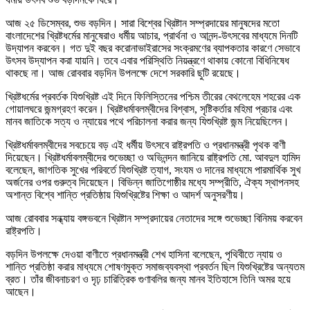
আজ ২৫ ডিসেম্বর, শুভ বড়দিন। সারা বিশ্বের খ্রিষ্টান সম্প্রদায়ের মানুষদের মতো
বাংলাদেশের খ্রিষ্টধর্মের মানুষেরাও ধর্মীয় আচার, প্রার্থনা ও আনন্দ-উৎসবের মাধ্যমে দিনটি
উদ্‌যাপন করবেন। গত দুই বছর করোনাভাইরাসের সংক্রমণের ব্যাপকতার কারণে সেভাবে
উৎসব উদ্‌যাপন করা যায়নি। তবে এবার পরিস্থিতি নিয়ন্ত্রণে থাকায় কোনো বিধিনিষেধ
থাকছে না। আজ রোববার বড়দিন উপলক্ষে দেশে সরকারি ছুটি রয়েছে।
খ্রিষ্টধর্মের প্রবর্তক যিশুখ্রিষ্ট এই দিনে ফিলিস্তিনের পশ্চিম তীরের বেথলেহেম শহরের এক
গোয়ালঘরে জন্মগ্রহণ করেন। খ্রিষ্টধর্মাবলম্বীদের বিশ্বাস, সৃষ্টিকর্তার মহিমা প্রচার এবং
মানব জাতিকে সত্য ও ন্যায়ের পথে পরিচালনা করার জন্য যিশুখ্রিষ্ট জন্ম নিয়েছিলেন।
খ্রিষ্টধর্মাবলম্বীদের সবচেয়ে বড় এই ধর্মীয় উৎসবে রাষ্ট্রপতি ও প্রধানমন্ত্রী পৃথক বাণী
দিয়েছেন। খ্রিষ্টধর্মাবলম্বীদের শুভেচ্ছা ও অভিনন্দন জানিয়ে রাষ্ট্রপতি মো. আবদুল হামিদ
বলেছেন, জাগতিক সুখের পরিবর্তে যিশুখ্রিষ্ট ত্যাগ, সংযম ও দানের মাধ্যমে পারমার্থিক সুখ
অর্জনের ওপর গুরুত্ব দিয়েছেন। বিভিন্ন জাতিগোষ্ঠীর মধ্যে সম্প্রীতি, ঐক্য স্থাপনসহ
অশান্ত বিশ্বে শান্তি প্রতিষ্ঠায় যিশুখ্রিষ্টের শিক্ষা ও আদর্শ অনুসরণীয়।
আজ রোববার সন্ধ্যায় বঙ্গভবনে খ্রিষ্টান সম্প্রদায়ের নেতাদের সঙ্গে শুভেচ্ছা বিনিময় করবেন
রাষ্ট্রপতি।
বড়দিন উপলক্ষে দেওয়া বাণীতে প্রধানমন্ত্রী শেখ হাসিনা বলেছেন, পৃথিবীতে ন্যায় ও
শান্তি প্রতিষ্ঠা করার মাধ্যমে শোষণমুক্ত সমাজব্যবস্থা প্রবর্তন ছিল যিশুখ্রিষ্টের অন্যতম
ব্রত। তাঁর জীবনাচরণ ও দৃঢ় চারিত্রিক গুণাবলির জন্য মানব ইতিহাসে তিনি অমর হয়ে
আছেন।