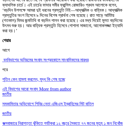
ক্যাথলিক চার্চে। এই চার্চের ফাদার সমীর ফ্রান্সিস রোজারিও প্রথম আলোকে বলেন,
‘বড়দিন উপলক্ষে আমরা দুই ধরনের প্রস্তুতি নিই—আধ্যাত্মিক ও বাহ্যিক। আধ্যাত্মিক
প্রস্তুতির অংশ হিসেবে ৯ দিনের বিশেষ প্রার্থনা শেষ হয়েছে। রাত সাড়ে আটটায়
(গতকাল) যিশুর জন্মতিথি বা বড়দিন পালন করা হয়েছে। এর মধ্য দিয়েই মূলত বড়দিনের
উৎসব শুরু হয়। আর বাহ্যিক প্রস্তুতি হিসেবে গোশালা সাজানো, আলোকসজ্জা ইত্যাদি
করা হয়।’
শেয়ার
আগে
বনবিভাগের অনিয়মের সংবাদ সংগ্রহকালে সাংবাদিকদের মারধর
পরে
পুতিন কেন হামলা করলেন, যুদ্ধ কি শেষ হচ্ছে
এই বিভাগের আরো সংবাদ
More from author
জাতীয়
সমকামিতার অভিযোগে শিবির নেতা এজিএস ইব্রাহিমের সিট বাতিল
জাতীয়
কক্সবাজারে নিরাপত্তা ঝুঁকিতে পর্যটকরা ১২ বছরে সৈকতে ৭৭ জনের মৃত্যু ১ জন নিখোঁজ