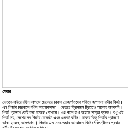
শেয়ার
ভেতরে-বাইরে রঙিন কাগজে ঢেকেছে ঢাকার তেজগাঁওয়ের পবিত্র জপমালা রানীর গির্জা।
এই গির্জার চারপাশে বর্ণিল আলোকসজ্জা। ভেতরে ক্রিসমাস ট্রিতেও আলোর ঝলকানি।
গির্জা প্রাঙ্গণে তৈরি করা হয়েছে গোশালা। এর পাশে রাখা হয়েছে সান্তা ক্লজ। শুধু এই
গির্জা নয়, দেশের সব গির্জার ভেতরটা এখন এমনই বর্ণিল। ঢাকার কিছু গির্জার প্রাঙ্গণে
আঁকা হয়েছে আলপনাও। গির্জায় এত সাজসজ্জার আয়োজন খ্রিষ্টধর্মাবলম্বীদের প্রধান
ধর্মীয় উৎসব শুভ বড়দিনকে ঘিরে।