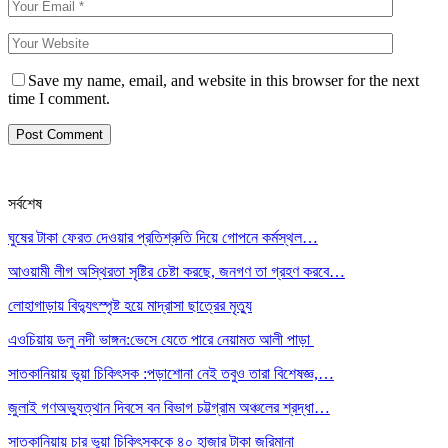
Save my name, email, and website in this browser for the next
time I comment.
সর্বশেষ
ঘুষের টাকা ফেরত দেওয়ার প্রতিশ্রুতি দিয়ে গোপনে কর্মস্থল…
আওয়ামী লীগ অস্থিরতা সৃষ্টির চেষ্টা করছে, জনগণ তা গ্রহণ করবে…
লোহাগাড়ায় বিদ্যুৎস্পৃষ্ট হয়ে মাদ্রাসা ছাত্রের মৃত্যু
এওচিয়ায় ডলু নদী ভাঙ্গন:ভেসে যেতে পারে নেয়ামত আলী পাড়া
সাতকানিয়ায় ভূয়া চিকিৎসক :পড়াশোনা নেই তবুও তারা বিশেষজ্ঞ,…
জুলাই গণঅভ্যুত্থান দিবসে বন বিভাগ চট্টগ্রাম অঞ্চলের শ্রদ্ধা…
সাতকানিয়ায় চার ভুয়া চিকিৎসককে ৪০ হাজার টাকা জরিমানা