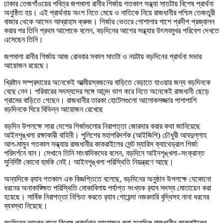
ঢাকার তেজগাঁওয়ের পবিত্র জপমালা রানীর গির্জায় গতকাল সন্ধ্যা সাতটায় বিশেষ প্রার্থনা
অনুষ্ঠিত হয়। এই প্রার্থনায় অংশ নিতে মেয়ে ও নাতিকে নিয়ে রাজধানীর পশ্চিম তেজতুরী
বাজার থেকে আসেন আব্রাহাম ক্রুজ। গির্জার ভেতরে গোশালার পাশে প্রদীপ প্রজ্বালন
করার পর তিনি প্রথম আলোকে বলেন, বড়দিনের আগের সন্ধ্যার উৎসবমুখর পরিবেশ দেখতে
এসেছেন তিনি।
জপমালা রানীর গির্জায় আজ রোববার সকাল সাতটা ও নয়টায় বড়দিনের প্রার্থনা সভার
আয়োজন রয়েছে।
খ্রিষ্টান সম্প্রদায়ের অনেকেই আত্মীয়স্বজনের বাড়িতে বেড়াতে যাওয়ার জন্য বড়দিনকে
বেছে নেন। পরিবারের সদস্যদের সঙ্গে আনন্দ ভাগ করে নিতে অনেকেই রাজধানী ছেড়ে
গ্রামের বাড়িতে গেছেন। রাজধানীর তারকা হোটেলগুলো আলোকসজ্জার পাশাপাশি
বড়দিনকে ঘিরে বিভিন্ন আয়োজন রেখেছে
বড়দিন উপলক্ষে সারা দেশের গির্জাগুলোর নিরাপত্তা জোরদার করার কথা জানিয়েছে
আইনশৃঙ্খলা রক্ষাকারী বাহিনী। পুলিশের মহাপরিদর্শক (আইজিপি) চৌধুরী আবদুল্লাহ
আল-মামুন গতকাল সন্ধ্যায় রাজধানীর কাকরাইলের সেন্ট ম্যারিস ক্যাথেড্রাল গির্জা
পরিদর্শনে যান। সেখানে তিনি সাংবাদিকদের বলেন, বড়দিনে আইনশৃঙ্খলা–সংক্রান্ত
সুনির্দিষ্ট কোনো হুমকি নেই। আইনশৃঙ্খলা পরিস্থিতি নিয়ন্ত্রণে আছে।
অন্যদিকে র‌্যাব গতকাল এক বিজ্ঞপ্তিতে বলেছে, বড়দিনের অনুষ্ঠান উপলক্ষে যেকোনো
ধরনের অনাকাঙ্ক্ষিত পরিস্থিতি মোকাবিলায় পর্যাপ্ত সংখ্যক র‌্যাব সদস্য মোতায়েন করা
হয়েছে। সার্বিক নিরাপত্তা নিশ্চিত করতে র‌্যাব গোয়েন্দা নজরদারি বৃদ্ধিসহ নানা ধরনের
ব্যবস্থা নিয়েছে।
বড়দিনের আগের রাতে বিশেষ প্রার্থনার আয়োজন করা হয়েছিল রাজধানীর কাকরাইলের