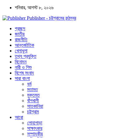
শনিবার, আগস্ট ৮, ২০২৬
Publisher - চট্টগ্রামের কন্ঠস্বর
প্রচ্ছদ
জাতীয়
রাজনীতি
আন্তর্জাতিক
খেলাধুলা
তথ্য প্রযুক্তি
বিনোদন
নারী ও শিশু
বিশেষ সংবাদ
সারা বাংলা
ধর্ম
মতামত
মুক্তমত
বাঁশখালী
সাতকানিয়া
চট্টগ্রাম
আরো
লোহাগাড়া
সাক্ষাৎকার
সম্পাদকীয়