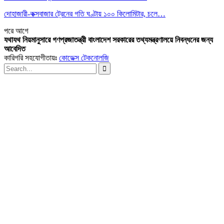
দোহাজারী-কক্সবাজার ট্রেনের গতি ঘণ্টায় ১০০ কিলোমিটার, চলে…
পরে
আগে
যথাযথ নিয়মানুসারে গণপ্রজাতন্ত্রী বাংলাদেশ সরকারের তথ্যমন্ত্রণালয়ে নিবন্ধনের জন্য
আবেদিত
কারিগরি সহযোগীতায়ঃ
কোডেক্স টেকনোলজি