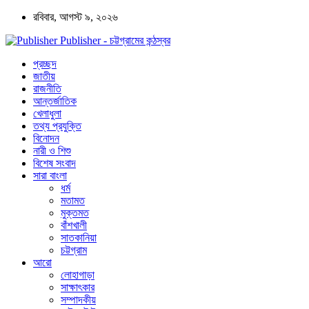
রবিবার, আগস্ট ৯, ২০২৬
Publisher - চট্টগ্রামের কন্ঠস্বর
প্রচ্ছদ
জাতীয়
রাজনীতি
আন্তর্জাতিক
খেলাধুলা
তথ্য প্রযুক্তি
বিনোদন
নারী ও শিশু
বিশেষ সংবাদ
সারা বাংলা
ধর্ম
মতামত
মুক্তমত
বাঁশখালী
সাতকানিয়া
চট্টগ্রাম
আরো
লোহাগাড়া
সাক্ষাৎকার
সম্পাদকীয়