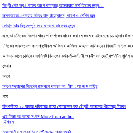
ডিগ্রী নেই তবুও নামের আগে ডাক্তার,আলহায়াত হসপিটালের নতুন…
কক্সবাজারের-পেকুয়ায় অবৈধ বালু উত্তোলন, পাইপ ও মেশিন জব্দ
লোহাগাড়ায় বিদ্যুৎস্পৃষ্ট হয়ে মাদ্রাসা ছাত্রের মৃত্যু
এ ছাড়া চসিকের নিরাপদ খাদ্য পরিদর্শকের দায়ের করা মোকদ্দমায় দুইজনকে ১১ হাজার টাক
চসিকের জনসংযোগ কাম প্রটোকল অফিসার আজিজ আহমদ অভিযানের বিষয়টি নিশ্চিত ক
অভিযানকালে চসিকের সংশ্লিষ্ট বিভাগের কর্মকর্তা-কর্মচারী ও চট্টগ্রাম মেট্রোপলিটন পুল
শেয়ার
আগে
আগুন সন্ত্রাসের বিরুদ্ধে রাজপথে থাকবে আ. লীগ : আ জ ম নাছির
পরে
বাঁশখালীতে ২০ হাজার পরিবারের মাঝে মোকাম্মেল হক চৌধুরী আলালের শীতবস্ত্র বিতরণ
এই বিভাগের আরো সংবাদ
More from author
চট্টগ্রাম
মহেশখালীর মাতারবাড়িতে পৌঁছেছেন প্রধানমন্ত্রী