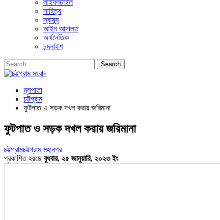
লাইফস্টাইল
সাহিত্য
স্বাস্থ্য
আইন আদালত
অর্থনৈতিক
চন্দনাইশ
মূলপাতা
চট্টগ্রাম
ফুটপাত ও সড়ক দখল করায় জরিমানা
ফুটপাত ও সড়ক দখল করায় জরিমানা
চট্টগ্রাম
চট্টগ্রাম মহানগর
প্রকাশিত হয়ছে
বুধবার, ২৫ জানুয়ারি, ২০২৩ ইং