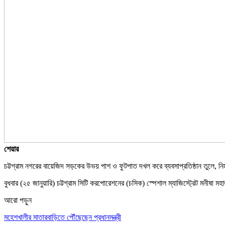
শেয়ার
চট্টগ্রাম নগরের বায়েজিদ সড়কের উভয় পাশ ও ফুটপাত দখল করে ব্যবসাপ্রতিষ্ঠান তুলে, নি
বুধবার (২৫ জানুয়ারি) চট্টগ্রাম সিটি করপোরেশনের (চসিক) স্পেশাল ম্যাজিস্ট্রেট মনীষা
আরো পড়ুন
মহেশখালীর মাতারবাড়িতে পৌঁছেছেন প্রধানমন্ত্রী