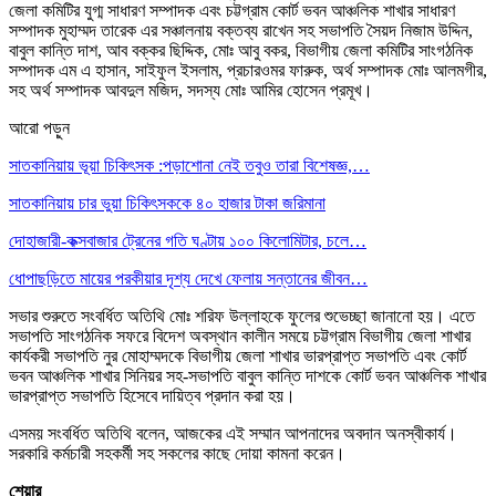
জেলা কমিটির যুগ্ম সাধারণ সম্পাদক এবং চট্টগ্রাম কোর্ট ভবন আঞ্চলিক শাখার সাধারণ
সম্পাদক মুহাম্মদ তারেক এর সঞ্চালনায় বক্তব্য রাখেন সহ সভাপতি সৈয়দ নিজাম উদ্দিন,
বাবুল কান্তি দাশ, আব বক্কর ছিদ্দিক, মোঃ আবু বকর, বিভাগীয় জেলা কমিটির সাংগঠনিক
সম্পাদক এম এ হাসান, সাইফুল ইসলাম, প্রচারওমর ফারুক, অর্থ সম্পাদক মোঃ আলমগীর,
সহ অর্থ সম্পাদক আবদুল মজিদ, সদস্য মোঃ আমির হোসেন প্রমূখ।
আরো পড়ুন
সাতকানিয়ায় ভূয়া চিকিৎসক :পড়াশোনা নেই তবুও তারা বিশেষজ্ঞ,…
সাতকানিয়ায় চার ভুয়া চিকিৎসককে ৪০ হাজার টাকা জরিমানা
দোহাজারী-কক্সবাজার ট্রেনের গতি ঘণ্টায় ১০০ কিলোমিটার, চলে…
ধোপাছড়িতে মায়ের পরকীয়ার দৃশ্য দেখে ফেলায় সন্তানের জীবন…
সভার শুরুতে সংবর্ধিত অতিথি মোঃ শরিফ উল্লাহকে ফুলের শুভেচ্ছা জানানো হয়। এতে
সভাপতি সাংগঠনিক সফরে বিদেশ অবস্থান কালীন সময়ে চট্টগ্রাম বিভাগীয় জেলা শাখার
কার্যকরী সভাপতি নুর মোহাম্মদকে বিভাগীয় জেলা শাখার ভারপ্রাপ্ত সভাপতি এবং কোর্ট
ভবন আঞ্চলিক শাখার সিনিয়র সহ-সভাপতি বাবুল কান্তি দাশকে কোর্ট ভবন আঞ্চলিক শাখার
ভারপ্রাপ্ত সভাপতি হিসেবে দায়িত্ব প্রদান করা হয়।
এসময় সংবর্ধিত অতিথি বলেন, আজকের এই সম্মান আপনাদের অবদান অনস্বীকার্য।
সরকারি কর্মচারী সহকর্মী সহ সকলের কাছে দোয়া কামনা করেন।
শেয়ার