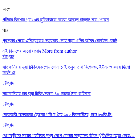
আগে
পটিয়ায় কিশোর গ্যাং এর ছুরিকাঘাতে আহত আবদুল মান্নান মারা গেছেন
পরে
পুরস্কার পেতে এসিল্যান্ডের সহায়তায় লোহাগাড়া ওসির অবৈধ মোবাইল কোর্ট!
এই বিভাগের আরো সংবাদ
More from author
চট্টগ্রাম
সাতকানিয়ায় ভূয়া চিকিৎসক :পড়াশোনা নেই তবুও তারা বিশেষজ্ঞ, ইউএনও বসায় দিলো
অর্থদণ্ড
চট্টগ্রাম
সাতকানিয়ায় চার ভুয়া চিকিৎসককে ৪০ হাজার টাকা জরিমানা
চট্টগ্রাম
দোহাজারী-কক্সবাজার ট্রেনের গতি ঘণ্টায় ১০০ কিলোমিটার, চলে ৮০কি:মি:
চট্টগ্রাম
ধোপাছড়িতে মায়ের পরকীয়ার দৃশ্য দেখে ফেলায় সন্তানের জীবন ঝুঁকিঃনিরাপত্তা চেয়ে…