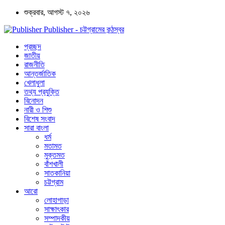
শুক্রবার, আগস্ট ৭, ২০২৬
Publisher - চট্টগ্রামের কন্ঠস্বর
প্রচ্ছদ
জাতীয়
রাজনীতি
আন্তর্জাতিক
খেলাধুলা
তথ্য প্রযুক্তি
বিনোদন
নারী ও শিশু
বিশেষ সংবাদ
সারা বাংলা
ধর্ম
মতামত
মুক্তমত
বাঁশখালী
সাতকানিয়া
চট্টগ্রাম
আরো
লোহাগাড়া
সাক্ষাৎকার
সম্পাদকীয়