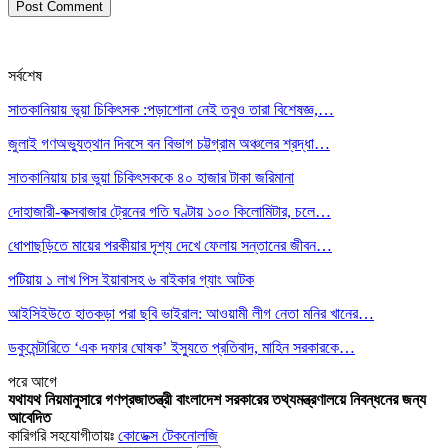
সর্বশেষ
সাতকানিয়ায় ভূয়া চিকিৎসক :পড়াশোনা নেই তবুও তারা বিশেষজ্ঞ,…
জুলাই গণঅভ্যুত্থান দিবসে বন বিভাগ চট্টগ্রাম অঞ্চলের শ্রদ্ধা…
সাতকানিয়ায় চার ভুয়া চিকিৎসককে ৪০ হাজার টাকা জরিমানা
দোহাজারী-কক্সবাজার ট্রেনের গতি ঘণ্টায় ১০০ কিলোমিটার, চলে…
ধোপাছড়িতে মায়ের পরকীয়ার দৃশ্য দেখে ফেলায় সন্তানের জীবন…
পটিয়ায় ১ লাখ পিস ইয়াবাসহ ৬ বাইকার গ্যাং আটক
আইসিইউতে হাতকড়া পরা ছবি ভাইরাল: আওয়ামী লীগ নেতা মনির খানের…
ডকুমেন্টারিতে ‘এক দফার ঘোষক’ ইস্যুতে প্রতিবাদ, মাহিন সরকারকে…
পরে
আগে
যথাযথ নিয়মানুসারে গণপ্রজাতন্ত্রী বাংলাদেশ সরকারের তথ্যমন্ত্রণালয়ে নিবন্ধনের জন্য
আবেদিত
কারিগরি সহযোগীতায়ঃ
কোডেক্স টেকনোলজি