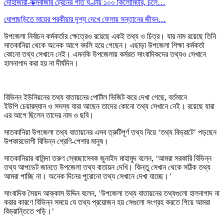
দোহাজারী-কক্সবাজার ট্রেনের গতি ঘণ্টায় ১০০ কিলোমিটার, চলে…
ধোপাছড়িতে মায়ের পরকীয়ার দৃশ্য দেখে ফেলায় সন্তানের জীবন…
উপজেলা নির্বাচন কর্মকর্তার ক্ষেত্রেও রয়েছে একই তথ্য ও চিত্র। যার নাম রয়েছে তিনি
সাতকানিয়া থেকে অনেক আগে বদলি হয়ে গেছেন। এছাড়া উপজেলা শিক্ষা কর্মকর্তা
কোনো তথ্য সেখানে নেই। এমনকি উপজেলায় কর্মরত সাংবাদিকদের তথ্যও সেখানে
হালনাগাদ করা হয় না দীর্ঘদিন।
বিভিন্ন ইউনিয়নের তথ্য বাতায়নের পোর্টাল ভিজিট করে দেখা গেছে, বর্তমানে
ইউপি চেয়ারম্যান ও সদস্য যারা আছেন তাদের কোনো তথ্য সেখানে নেই। রয়েছে যারা
এর আগে ছিলেন তাদের নাম ও ছবি।
সাতকানিয়া উপজেলা তথ্য বাতায়নের এসব ত্রুটিপূর্ণ তথ্য নিয়ে ‘তথ্য বিভ্রাটে’ পড়ছেন
উপকারভোগী বিভিন্ন শ্রেণি-পেশার মানুষ।
সাতকানিয়ার বাসিন্দা তরুণ স্বেচ্ছাসেবক জুনাইদ মাহামুদ বলেন, ‘আমরা সরকারি বিভিন্ন
তথ্য আপডেট জানতে উপজেলা তথ্য বাতায়ন দেখি। কিন্তু সেখান থেকে সঠিক তথ্য
আমরা পাচ্ছি না। অনেক দিনের পুরোনো তথ্য সেখানে দেখা যাচ্ছে।’
সাংবাদিক সৈয়দ আক্কাস উদ্দিন বলেন, ‘উপজেলা তথ্য বাতায়নের তথ্যগুলো হালনাগাদ না
করার কারণে বিভিন্ন সময়ে যে তথ্য প্রয়োজন হয় সেগুলো সংগ্রহ করতে গিয়ে আমরা
বিভ্রান্তিতে পড়ি।’