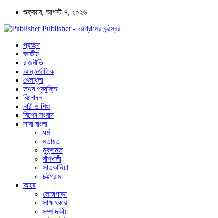
শুক্রবার, আগস্ট ৭, ২০২৬
Publisher - চট্টগ্রামের কন্ঠস্বর
প্রচ্ছদ
জাতীয়
রাজনীতি
আন্তর্জাতিক
খেলাধুলা
তথ্য প্রযুক্তি
বিনোদন
নারী ও শিশু
বিশেষ সংবাদ
সারা বাংলা
ধর্ম
মতামত
মুক্তমত
বাঁশখালী
সাতকানিয়া
চট্টগ্রাম
আরো
লোহাগাড়া
সাক্ষাৎকার
সম্পাদকীয়