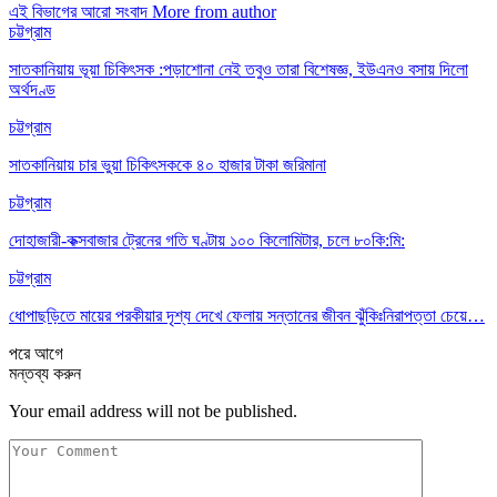
এই বিভাগের আরো সংবাদ
More from author
চট্টগ্রাম
সাতকানিয়ায় ভূয়া চিকিৎসক :পড়াশোনা নেই তবুও তারা বিশেষজ্ঞ, ইউএনও বসায় দিলো
অর্থদণ্ড
চট্টগ্রাম
সাতকানিয়ায় চার ভুয়া চিকিৎসককে ৪০ হাজার টাকা জরিমানা
চট্টগ্রাম
দোহাজারী-কক্সবাজার ট্রেনের গতি ঘণ্টায় ১০০ কিলোমিটার, চলে ৮০কি:মি:
চট্টগ্রাম
ধোপাছড়িতে মায়ের পরকীয়ার দৃশ্য দেখে ফেলায় সন্তানের জীবন ঝুঁকিঃনিরাপত্তা চেয়ে…
পরে
আগে
মন্তব্য করুন
Your email address will not be published.