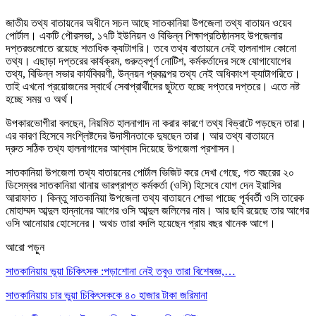
জাতীয় তথ্য বাতায়নের অধীনে সচল আছে সাতকানিয়া উপজেলা তথ্য বাতায়ন ওয়েব
পোর্টাল। একটি পৌরসভা, ১৭টি ইউনিয়ন ও বিভিন্ন শিক্ষাপ্রতিষ্ঠানসহ উপজেলার
দপ্তরগুলোতে রয়েছে শতাধিক ক্যাটাগরি। তবে তথ্য বাতায়নে নেই হালনাগাদ কোনো
তথ্য। এছাড়া দপ্তরের কার্যক্রম, গুরুত্বপূর্ণ নোটিশ, কর্মকর্তাদের সঙ্গে যোগাযোগের
তথ্য, বিভিন্ন সভার কার্যবিবরণী, উন্নয়ন প্রকল্পের তথ্য নেই অধিকাংশ ক্যাটাগরিতে।
তাই এখনো প্রয়োজনের স্বার্থে সেবাপ্রার্থীদের ছুটতে হচ্ছে দপ্তরে দপ্তরে। এতে নষ্ট
হচ্ছে সময় ও অর্থ।
উপকারভোগীরা বলছেন, নিয়মিত হালনাগাদ না করার কারণে তথ্য বিভ্রাটে পড়ছেন তারা।
এর কারণ হিসেবে সংশ্লিষ্টদের উদাসীনতাকে দুষছেন তারা। আর তথ্য বাতায়নে
দ্রুত সঠিক তথ্য হালনাগাদের আশ্বাস দিয়েছে উপজেলা প্রশাসন।
সাতকানিয়া উপজেলা তথ্য বাতায়নের পোর্টাল ভিজিট করে দেখা গেছে, গত বছরের ২০
ডিসেম্বর সাতকানিয়া থানায় ভারপ্রাপ্ত কর্মকর্তা (ওসি) হিসেবে যোগ দেন ইয়াসির
আরাফাত। কিন্তু সাতকানিয়া উপজেলা তথ্য বাতায়নে শোভা পাচ্ছে পূর্ববর্তী ওসি তারেক
মোহাম্মদ আব্দুল হান্নানের আগের ওসি আব্দুল জলিলের নাম। আর ছবি রয়েছে তার আগের
ওসি আনোয়ার হোসেনের। অথচ তারা বদলি হয়েছেন প্রায় বছর খানেক আগে।
আরো পড়ুন
সাতকানিয়ায় ভূয়া চিকিৎসক :পড়াশোনা নেই তবুও তারা বিশেষজ্ঞ,…
সাতকানিয়ায় চার ভুয়া চিকিৎসককে ৪০ হাজার টাকা জরিমানা