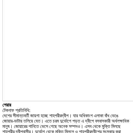
শেয়ার
টেকনাফ প্রতিনিধি:
দেশের সীমান্তবর্তী জায়গা হচ্ছে শাহপরীরদ্বীপ। যার অধিকাংশ এলাকা বাঁধ ভেঙে
জোয়ার-ভাটায় তলিয়ে যেত। এতে চরম দুর্ভোগে পড়ত এ দ্বীপে বসবাসকারী অর্ধলক্ষাধিক
মানুষ। জোয়ারের পানিতে ভেসে গেছে অনেক সম্পদও। এসব থেকে মুক্তি মিলছে
শাহপরীর দ্বীপবাসীর। দুর্ভোগ থেকে মুক্তি মিললে ও শাহপরীরদ্বীপের সংস্কার করা