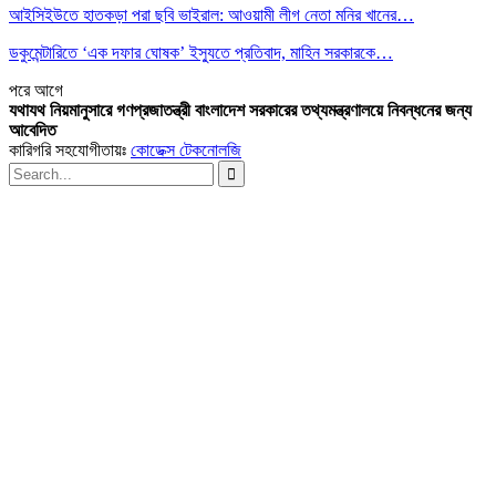
আইসিইউতে হাতকড়া পরা ছবি ভাইরাল: আওয়ামী লীগ নেতা মনির খানের…
ডকুমেন্টারিতে ‘এক দফার ঘোষক’ ইস্যুতে প্রতিবাদ, মাহিন সরকারকে…
পরে
আগে
যথাযথ নিয়মানুসারে গণপ্রজাতন্ত্রী বাংলাদেশ সরকারের তথ্যমন্ত্রণালয়ে নিবন্ধনের জন্য
আবেদিত
কারিগরি সহযোগীতায়ঃ
কোডেক্স টেকনোলজি