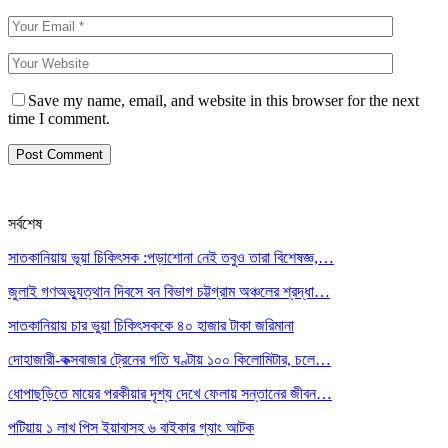
Save my name, email, and website in this browser for the next
time I comment.
সর্বশেষ
সাতকানিয়ায় ভূয়া চিকিৎসক :পড়াশোনা নেই তবুও তারা বিশেষজ্ঞ,…
জুলাই গণঅভ্যুত্থান দিবসে বন বিভাগ চট্টগ্রাম অঞ্চলের শ্রদ্ধা…
সাতকানিয়ায় চার ভুয়া চিকিৎসককে ৪০ হাজার টাকা জরিমানা
দোহাজারী-কক্সবাজার ট্রেনের গতি ঘণ্টায় ১০০ কিলোমিটার, চলে…
ধোপাছড়িতে মায়ের পরকীয়ার দৃশ্য দেখে ফেলায় সন্তানের জীবন…
পটিয়ায় ১ লাখ পিস ইয়াবাসহ ৬ বাইকার গ্যাং আটক