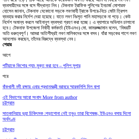
ব্যবসায়ীদের সঙ্গে বসে সীদ্ধান্ত নিব। টেকনাফ ট্রাফিক পুলিশের ইনচার্জ মোশারফ
হোসেন জানান, টেকনাফ যেকোনো সড়কে লবণবাহী ট্রাকে উপরে-নিচে মোটা ত্রিপল
ব্যবহার করার নির্দেশ দেয়া হয়েছে। যাতে লবণ নিঃসৃত পানি মহাসড়কে না পড়ে। কেউ
নির্দেশ অমান্য করলে আইনানুগ ব্যবস্থা গ্রহণ করা হচ্ছে। এ ব্যাপারে অভিযান চালানো
হবে। টেকনাফ উপজেলা নির্বাহী কর্মকর্তা (ইউএনও) মো. কামরুজ্জামান বলেন, ‘বিষয়টি
অতি গুরুত্বপূর্ণ। আমরা অতিশীঘ্রই লবণ মালিকদের সঙ্গে বসব। যাঁরা সড়কের পাশে লবণ
আনলোড করছেন, তাঁদের বিরুদ্ধে ব্যবস্থা নেব।
শেয়ার
আগে
পটিয়াকে কিশোর গ্যাং মুক্ত করা হবে – পুলিশ সুপার
পরে
বাঁকখালী নদী রক্ষায় এবার প্রধানমন্ত্রী বরাবরে স্মারকলিপি দিল বাপা
এই বিভাগের আরো সংবাদ
More from author
চট্টগ্রাম
সাতকানিয়ায় ভূয়া চিকিৎসক :পড়াশোনা নেই তবুও তারা বিশেষজ্ঞ, ইউএনও বসায় দিলো
অর্থদণ্ড
চট্টগ্রাম