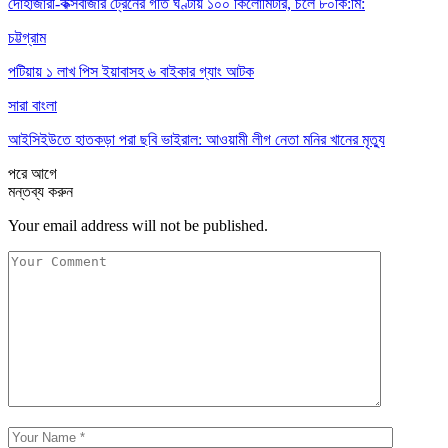
দোহাজারী-কক্সবাজার ট্রেনের গতি ঘণ্টায় ১০০ কিলোমিটার, চলে ৮০কি:মি:
চট্টগ্রাম
পটিয়ায় ১ লাখ পিস ইয়াবাসহ ৬ বাইকার গ্যাং আটক
সারা বাংলা
আইসিইউতে হাতকড়া পরা ছবি ভাইরাল: আওয়ামী লীগ নেতা মনির খানের মৃত্যু
পরে
আগে
মন্তব্য করুন
Your email address will not be published.