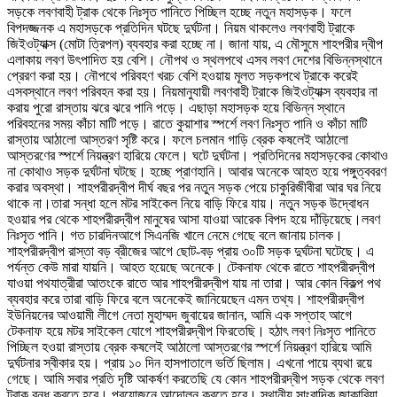
সড়কে লবণবাহী ট্রাক থেকে নিঃসৃত পানিতে পিচ্ছিল হচ্ছে নতুন মহাসড়ক। ফলে
বিপদজ্জনক এ মহাসড়কে প্রতিদিন ঘটছে দুর্ঘটনা। নিয়ম থাকলেও লবণবাহী ট্রাকে
জিইওট্যাক্স (মোটা ত্রিপল) ব্যবহার করা হচ্ছে না। জানা যায়, এ মৌসুমে শাহপরীর দ্বীপ
এলাকায় লবণ উৎপাদিত হয় বেশি। নৌপথ ও স্থলপথে এসব লবণ দেশের বিভিন্নস্থানে
প্রেরণ করা হয়। নৌপথে পরিবহণ খরচ বেশি হওয়ায় মূলত সড়কপথে ট্রাকে করেই
এসবস্থানে লবণ পরিবহন করা হয়। নিয়মানুযায়ী লবণবাহী ট্রাকে জিইওট্যাক্স ব্যবহার না
করায় পুরো রাস্তায় ঝরে ঝরে পানি পড়ে। এছাড়া মহাসড়ক হয়ে বিভিন্ন স্থানে
পরিবহনের সময় কাঁচা মাটি পড়ে। রাতে কুয়াশার স্পর্শে লবণ নিঃসৃত পানি ও কাঁচা মাটি
রাস্তায় আঠালো আস্তরণ সৃষ্টি করে। ফলে চলমান গাড়ি ব্রেক কষলেই আঠালো
আস্তরণের স্পর্শে নিয়ন্ত্রণ হারিয়ে ফেলে। ঘটে দুর্ঘটনা। প্রতিদিনের মহাসড়কের কোথাও
না কোথাও সড়ক দুর্ঘটনা ঘটছে। হচ্ছে প্রাণহানি। আবার অনেকে আহত হয়ে পঙ্গুত্ববরণ
করার অবস্থা। শাহপরীরদ্বীপ দীর্ঘ বছর পর নতুন সড়ক পেয়ে চাকুরিজীবীরা আর ঘর নিয়ে
থাকে না।তারা সন্ধা হলে মটর সাইকেল নিয়ে বাড়ি ফিরে যায়। নতুন সড়ক উদ্বোধন
হওয়ার পর থেকে শাহপরীরদ্বীপ মানুষের আসা যাওয়া আরেক বিপদ হয়ে দাঁড়িয়েছে।লবণ
নিঃসৃত পানি। গত চারদিনআগে সিএনজি খালে নেমে গেছে বলে জানায় চালক।
শাহপরীরদ্বীপ রাস্তা বড় ব্রীজের আগে ছোট-বড় প্রায় ৩০টি সড়ক দুর্ঘটনা ঘটেছে। এ
পর্যন্ত কেউ মারা যায়নি। আহত হয়েছে অনেকে। টেকনাফ থেকে রাতে শাহপরীরদ্বীপ
যাওয়া পথযাত্রীরা আতংকে রাতে আর শাহপরীরদ্বীপ যায় না তারা। আর কোন বিকল্প পথ
ব্যবহার করে তারা বাড়ি ফিরে বলে অনেকেই জানিয়েছেন এমন তথ্য। শাহপরীরদ্বীপ
ইউনিয়নের আওয়ামী লীগে নেতা মুহাম্মদ জুবায়ের জানান, আমি এক সপ্তাহ আগে
টেকনাফ হয়ে মটর সাইকেল যোগে শাহপরীরদ্বীপ ফিরতেছি। হঠাৎ লবণ নিঃসৃত পানিতে
পিচ্ছিল হওয়া রাস্তায় ব্রেক কষলেই আঠালো আস্তরণের স্পর্শে নিয়ন্ত্রণ হারিয়ে আমি
দুর্ঘটনার স্বীকার হয়। প্রায় ১০ দিন হাসপাতালে ভর্তি ছিলাম। এখনো পায়ে ব্যথা রয়ে
গেছে। আমি সবার প্রতি দৃষ্টি আকর্ষণ করতেছি যে কোন শাহপরীরদ্বীপ সড়ক থেকে লবণ
ট্রাক বন্ধ করতে হবে। প্রয়োজনে আন্দোলন করতে হবে। স্থানীয় সাংবাদিক জাকারিয়া