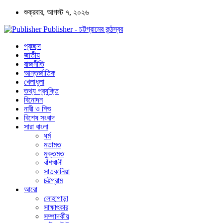
শুক্রবার, আগস্ট ৭, ২০২৬
Publisher - চট্টগ্রামের কন্ঠস্বর
প্রচ্ছদ
জাতীয়
রাজনীতি
আন্তর্জাতিক
খেলাধুলা
তথ্য প্রযুক্তি
বিনোদন
নারী ও শিশু
বিশেষ সংবাদ
সারা বাংলা
ধর্ম
মতামত
মুক্তমত
বাঁশখালী
সাতকানিয়া
চট্টগ্রাম
আরো
লোহাগাড়া
সাক্ষাৎকার
সম্পাদকীয়