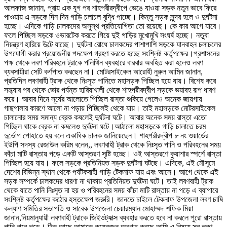
আলফাজ জানান, প্রায় এক যুগ পর শাহপরীরদ্বীপে ভেঙে যাওয়া সড়ক নতুন ভাবে ফিরে
পাওয়ায় এ সড়কে দিন দিন গাড়ি চলাচল বৃদ্ধি পাচ্ছে। কিন্তু সড়ক সুন্দর হলে ও দুর্ঘটনা
হচ্ছে। এদিকে গাড়ি চালকদের অসুস্থ প্রতিযোগিতা তো রয়েছে। কে কার আগে যাবে।
ফলে পিচ্ছিল সড়কে ওভারটেক করতে গিয়ে দুই গাড়ির মুখোমুখি সংঘর্ষ হচ্ছে। নতুবা
নিয়ন্ত্রণ হারিয়ে উল্টে যাচ্ছে। দুর্ঘটনা রোধে চালকদের পাশাপাশি সড়কে যানবাহন চলাচলের
উপযোগী করার প্রয়োজনীয় পদক্ষেপ গ্রহণ করতে হচ্ছে সংশ্লিষ্ট কর্তৃপক্ষের।প্রশাসনের
পক্ষ থেকে লবণ পরিবহনে ট্রাকে পলিথিন ব্যবহারে বারবার অবহিত করা হলেও লবণ
ব্যবসায়ীরা সেটি কর্ণপাত করছেন না। মোটরসাইকেল আরোহী নুরুল আমিন জানান,
প্রতিদিন লবণবাহী ট্রাক থেকে নিঃসৃত পানিতে মহাসড়ক পিচ্ছিল হয়ে যায়। বিশেষ করে
সন্ধ্যার পর থেকে ভোর পর্যন্ত হারিয়াখালী থেকে শাহপরীরদ্বীপ সড়কে ভয়াবহ রূপ ধারণ
করে। আবার দিনে সূর্যের আলোতে পিচ্ছিল রাস্তা শুকিয়ে গেলেও অনেক জায়গায়
গাছপালার কারণে আলো না পড়ায় পিচ্ছিলই থেকে যায়। তাই মহাসড়কে মোটরসাইকেল
চালানোর সময় সমান্য ব্রেক কষলেই দুর্ঘটনা ঘটে। আবার অনেক সময় রাস্তা এতো
পিচ্ছিল থাকে ব্রেক না কষলেও দুর্ঘটনা ঘটে।আঠালো মহাসড়কে গাড়ি চালাতে চরম
দুর্ভোগ পোহাতে হয় বলে একাধিক চালক জানিয়েছেন। শাহপরীরদ্বীপ ৮ নং ওয়ার্ডের
ইউপি সদস্য রেজাউল করিম বলেন,, লবণবাহী ট্রাক থেকে নিঃসৃত পানি ও পরিবহনের সময়
কাঁচা মাটি রাস্তায় পড়ে একটি আস্তরণ সৃষ্টি হচ্ছে। ওই আস্তরণে কুয়াশার স্পর্শে রাস্তা
পিচ্ছিল হয়ে যায়। ফলে সড়কে প্রতিনিয়ত সড়ক দুর্ঘটনা ঘটছে। এদিকে, এই মৌসুমে
দেশের বিভিন্ন স্থান থেকে পর্যটকবাহী গাড়ি টেকনাফ যায় এবং আসে। আগে থেকে এই
সড়ক সম্পর্কে চালকদের ধারণা না থাকায় প্রতিনিয়ত দুর্ঘটনা ঘটে। তাই লবণবাহী ট্রাক
থেকে যাতে পানি নিঃসৃত না হয় ও পরিবহনের সময় কাঁচা মাটি রাস্তায় না পড়ে এ ব্যাপারে
সংশ্লিষ্ট কর্তৃপক্ষের কঠোর হস্তক্ষেপ জরুরি। জানতে চাইলে টেকনাফ উপজেলা লবণ চাষি
কল্যাণ সমিতির সভাপতি ও সাবেক উপজেলা চেয়ারম্যান মোহাম্মদ শফিক মিয়া
জানান,নিয়মানুযায়ী লবণবাহী ট্রাকে জিইওট্যাক্স ব্যবহার করতে হবে না করলে পুরো রাস্তায়
পানি ঝরে পড়ে। ঠিক আছে আমাকে কয়েকজন অবগত করছে আমি এ বিষয়ে সব লবণ