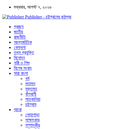
শুক্রবার, আগস্ট ৭, ২০২৬
Publisher - চট্টগ্রামের কন্ঠস্বর
প্রচ্ছদ
জাতীয়
রাজনীতি
আন্তর্জাতিক
খেলাধুলা
তথ্য প্রযুক্তি
বিনোদন
নারী ও শিশু
বিশেষ সংবাদ
সারা বাংলা
ধর্ম
মতামত
মুক্তমত
বাঁশখালী
সাতকানিয়া
চট্টগ্রাম
আরো
লোহাগাড়া
সাক্ষাৎকার
সম্পাদকীয়