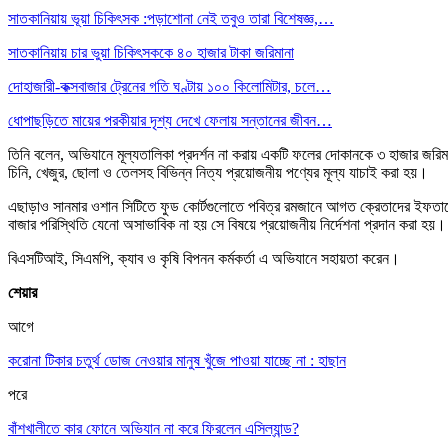
সাতকানিয়ায় ভূয়া চিকিৎসক :পড়াশোনা নেই তবুও তারা বিশেষজ্ঞ,…
সাতকানিয়ায় চার ভুয়া চিকিৎসককে ৪০ হাজার টাকা জরিমানা
দোহাজারী-কক্সবাজার ট্রেনের গতি ঘণ্টায় ১০০ কিলোমিটার, চলে…
ধোপাছড়িতে মায়ের পরকীয়ার দৃশ্য দেখে ফেলায় সন্তানের জীবন…
তিনি বলেন, অভিযানে মূল্যতালিকা প্রদর্শন না করায় একটি ফলের দোকানকে ৩ হাজার জরিমা
চিনি, খেজুর, ছোলা ও তেলসহ বিভিন্ন নিত্য প্রয়োজনীয় পণ্যের মূল্য যাচাই করা হয়।
এছাড়াও সানমার ওশান সিটিতে ফুড কোর্টগুলোতে পবিত্র রমজানে আগত ক্রেতাদের ইফতারের
বাজার পরিস্থিতি যেনো অসাভাবিক না হয় সে বিষয়ে প্রয়োজনীয় নির্দেশনা প্রদান করা হয়।
বিএসটিআই, সিএমপি, ক্যাব ও কৃষি বিপনন কর্মকর্তা এ অভিযানে সহায়তা করেন।
শেয়ার
আগে
করোনা টিকার চতুর্থ ডোজ নেওয়ার মানুষ খুঁজে পাওয়া যাচ্ছে না : হাছান
পরে
বাঁশখালীতে কার ফোনে অভিযান না করে ফিরলেন এসিল্যান্ড?