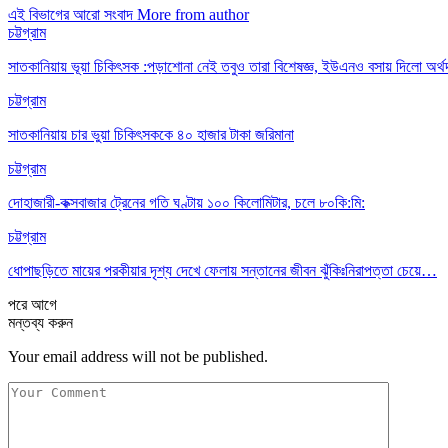
এই বিভাগের আরো সংবাদ
More from author
চট্টগ্রাম
সাতকানিয়ায় ভূয়া চিকিৎসক :পড়াশোনা নেই তবুও তারা বিশেষজ্ঞ, ইউএনও বসায় দিলো অর্থ
চট্টগ্রাম
সাতকানিয়ায় চার ভুয়া চিকিৎসককে ৪০ হাজার টাকা জরিমানা
চট্টগ্রাম
দোহাজারী-কক্সবাজার ট্রেনের গতি ঘণ্টায় ১০০ কিলোমিটার, চলে ৮০কি:মি:
চট্টগ্রাম
ধোপাছড়িতে মায়ের পরকীয়ার দৃশ্য দেখে ফেলায় সন্তানের জীবন ঝুঁকিঃনিরাপত্তা চেয়ে…
পরে
আগে
মন্তব্য করুন
Your email address will not be published.