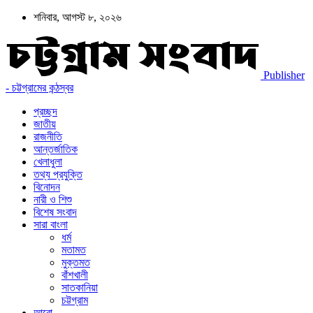
শনিবার, আগস্ট ৮, ২০২৬
Publisher
- চট্টগ্রামের কন্ঠস্বর
প্রচ্ছদ
জাতীয়
রাজনীতি
আন্তর্জাতিক
খেলাধুলা
তথ্য প্রযুক্তি
বিনোদন
নারী ও শিশু
বিশেষ সংবাদ
সারা বাংলা
ধর্ম
মতামত
মুক্তমত
বাঁশখালী
সাতকানিয়া
চট্টগ্রাম
আরো