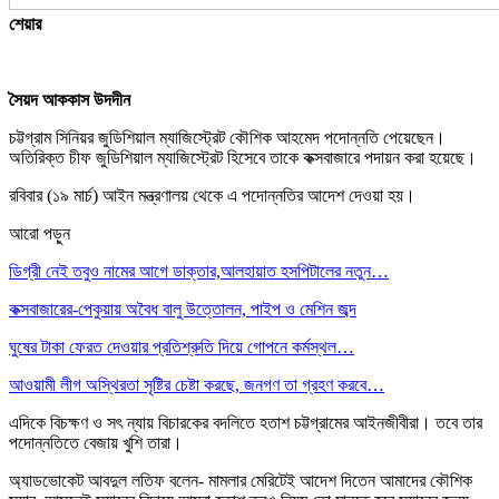
শেয়ার
সৈয়দ আককাস উদদীন
চট্টগ্রাম সিনিয়র জুডিশিয়াল ম্যাজিস্ট্রেট কৌশিক আহমেদ পদোন্নতি পেয়েছেন।
অতিরিক্ত চীফ জুডিশিয়াল ম্যাজিস্ট্রেট হিসেবে তাকে কক্সবাজারে পদায়ন করা হয়েছে।
রবিবার (১৯ মার্চ) আইন মন্ত্রণালয় থেকে এ পদোন্নতির আদেশ দেওয়া হয়।
আরো পড়ুন
ডিগ্রী নেই তবুও নামের আগে ডাক্তার,আলহায়াত হসপিটালের নতুন…
কক্সবাজারের-পেকুয়ায় অবৈধ বালু উত্তোলন, পাইপ ও মেশিন জব্দ
ঘুষের টাকা ফেরত দেওয়ার প্রতিশ্রুতি দিয়ে গোপনে কর্মস্থল…
আওয়ামী লীগ অস্থিরতা সৃষ্টির চেষ্টা করছে, জনগণ তা গ্রহণ করবে…
এদিকে বিচক্ষণ ও সৎ ন্যায় বিচারকের বদলিতে হতাশ চট্টগ্রামের আইনজীবীরা। তবে তার
পদোন্নতিতে বেজায় খুশি তারা।
অ্যাডভোকেট আবদুল লতিফ বলেন- মামলার মেরিটেই আদেশ দিতেন আমাদের কৌশিক