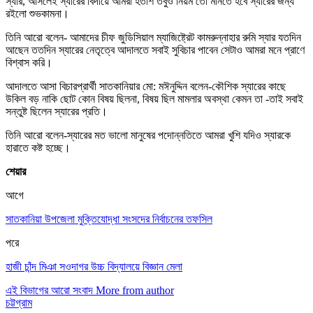
স্যার, আসলেই স্যারের বিদায়ে আমরা হতাশ তবুও নিয়ম তো মানতে হবে স্যারের জন্য
রইলো শুভকামনা।
তিনি আরো বলেন- আমাদের চীফ জুডিসিয়াল ম্যাজিষ্ট্রেট কামরুন্নাহার রুমি স্যার যতদিন
আছেন ততদিন স্যারের নেতৃত্বে আদালতে সবাই সুবিচার পাবেন সেটাও আমরা মনে প্রাণে
বিশ্বাস করি।
আদালতে আসা বিচারপ্রার্থী সাতকানিয়ার মো: মঈনুদ্দিন বলেন-কৌশিক স্যারের কাছে
উকিল বড় নাকি ছোট কোন বিষয় ছিলনা, বিষয় ছিল মামলার অবস্থা কেমন তা -তাই সবাই
সন্তুষ্ট ছিলেন স্যারের প্রতি।
তিনি আরো বলেন-স্যারের মত ভালো মানুষের পদোন্নতিতে আমরা খুশি যদিও স্যারকে
হারাতে কষ্ট হচ্ছে।
শেয়ার
আগে
সাতকানিয়া উপজেলা মুক্তিযোদ্ধা সংসদের নির্বাচনের তফসিল
পরে
হাজী চাঁন্দ মিঞা সওদাগর উচ্চ বিদ্যালয়ে বিজ্ঞান মেলা
এই বিভাগের আরো সংবাদ
More from author
চট্টগ্রাম