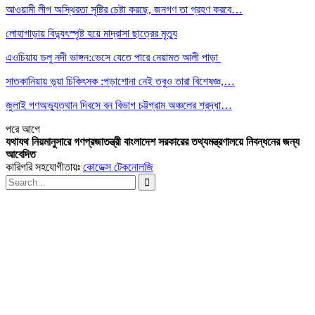
আওয়ামী লীগ অস্থিরতা সৃষ্টির চেষ্টা করছে, জনগণ তা গ্রহণ করবে…
লোহাগাড়ায় বিদ্যুৎস্পৃষ্ট হয়ে মাদ্রাসা ছাত্রের মৃত্যু
এওচিয়ায় ডলু নদী ভাঙ্গন:ভেসে যেতে পারে নেয়ামত আলী পাড়া
সাতকানিয়ায় ভূয়া চিকিৎসক :পড়াশোনা নেই তবুও তারা বিশেষজ্ঞ,…
জুলাই গণঅভ্যুত্থান দিবসে বন বিভাগ চট্টগ্রাম অঞ্চলের শ্রদ্ধা…
পরে
আগে
যথাযথ নিয়মানুসারে গণপ্রজাতন্ত্রী বাংলাদেশ সরকারের তথ্যমন্ত্রণালয়ে নিবন্ধনের জন্য
আবেদিত
কারিগরি সহযোগীতায়ঃ
কোডেক্স টেকনোলজি