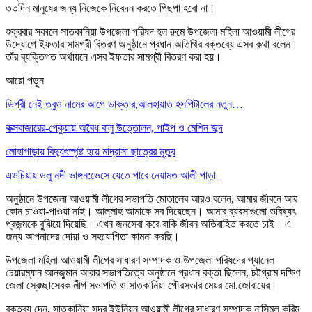
ততদিন মানুষের জন্য নিজেকে নিবেদন করতে পিছপা হবো না।
শুক্রবার সকালে সাতকানিয়া উপজেলা পরিষদ হল রুমে উপজেলা মহিলা আওয়ামী লীগের
উদ্যোগে ইফতার সামগ্রী বিতরণ অনুষ্ঠানে প্রধান অতিথির বক্তব্যে এসব কথা বলেন।
তাঁর ব্যক্তিগত অর্থায়নে এসব ইফতার সামগ্রী বিতরণ করা হয়।
আরো পড়ুন
ডিগ্রী নেই তবুও নামের আগে ডাক্তার,আলহায়াত হসপিটালের নতুন…
কক্সবাজারের-পেকুয়ায় অবৈধ বালু উত্তোলন, পাইপ ও মেশিন জব্দ
লোহাগাড়ায় বিদ্যুৎস্পৃষ্ট হয়ে মাদ্রাসা ছাত্রের মৃত্যু
এওচিয়ায় ডলু নদী ভাঙ্গন:ভেসে যেতে পারে নেয়ামত আলী পাড়া
অনুষ্ঠানে উপজেলা আওয়ামী লীগের সভাপতি মোতালেব আরও বলেন, আমার জীবনে আর
কোন চাওয়া-পাওয়া নাই। আল্লাহ আমাকে সব দিয়েছেন। আমার ব্যবসাগুলো ভবিষ্যৎ
প্রজন্মকে বুঝিয়ে দিয়েছি। এখন জনসেবা করে বাকি জীবন অতিবাহিত করতে চাই। এ
জন্য আপনাদের দোয়া ও সহযোগিতা কামনা করছি।
উপজেলা মহিলা আওয়ামী লীগের সাধারণ সম্পাদক ও উপজেলা পরিষদের প্যানেল
চেয়ারম্যান আনজুমান আরার সভাপতিত্বে অনুষ্ঠানে প্রধান বক্তা ছিলেন, চট্টগ্রাম দক্ষিণ
জেলা স্বেচ্ছাসেবক লীগ সভাপতি ও সাতকানিয়া পৌরসভার মেয়র মো.জোবায়ের।
বক্তব্য দেন, সাতকানিয়া সদর ইউনিয়ন আওয়ামী লীগের সাধারণ সম্পাদক নাসিমুল করিম