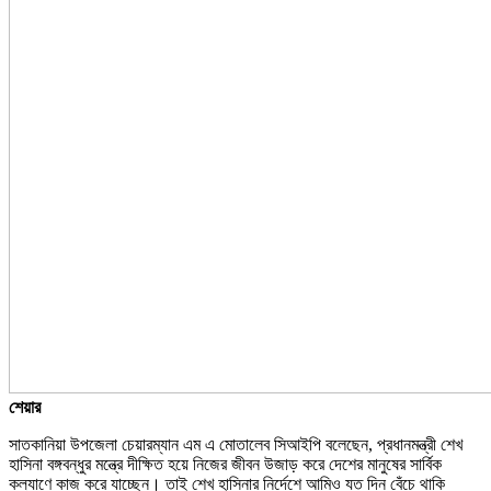
শেয়ার
সাতকানিয়া উপজেলা চেয়ারম্যান এম এ মোতালেব সিআইপি বলেছেন, প্রধানমন্ত্রী শেখ
হাসিনা বঙ্গবন্ধুর মন্ত্রে দীক্ষিত হয়ে নিজের জীবন উজাড় করে দেশের মানুষের সার্বিক
কল্যাণে কাজ করে যাচ্ছেন। তাই শেখ হাসিনার নির্দেশে আমিও যত দিন বেঁচে থাকি