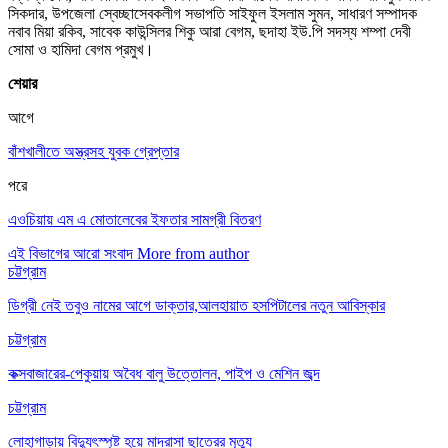
সিকদার, উপজেলা স্বেচ্ছাসেবকলীগ সভাপতি সাইফুল ইসলাম সুমন, সাধারণ সম্পাদক
নবাব মিয়া রকিব, সাবেক কাউন্সিলর শিকু আরা বেগম, ছদাহা ইউ.পি সদস্য শম্পা দেবী
সোমা ও হামিদা বেগম প্রমুখ।
শেয়ার
আগে
বাঁশখালীতে অস্ত্রসহ যুবক গ্রেপ্তার
পরে
এওচিয়ায় এম এ মোতালেবের ইফতার সামগ্রী বিতরণ
এই বিভাগের আরো সংবাদ
More from author
চট্টগ্রাম
ডিগ্রী নেই তবুও নামের আগে ডাক্তার,আলহায়াত হসপিটালের নতুন আবিস্কার
চট্টগ্রাম
কক্সবাজারের-পেকুয়ায় অবৈধ বালু উত্তোলন, পাইপ ও মেশিন জব্দ
চট্টগ্রাম
লোহাগাড়ায় বিদ্যুৎস্পৃষ্ট হয়ে মাদ্রাসা ছাত্রের মৃত্যু