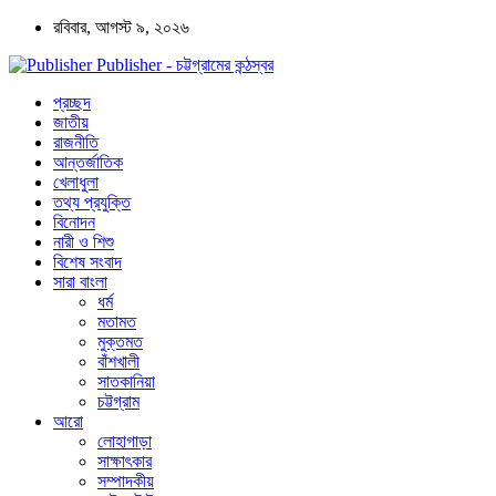
রবিবার, আগস্ট ৯, ২০২৬
Publisher - চট্টগ্রামের কন্ঠস্বর
প্রচ্ছদ
জাতীয়
রাজনীতি
আন্তর্জাতিক
খেলাধুলা
তথ্য প্রযুক্তি
বিনোদন
নারী ও শিশু
বিশেষ সংবাদ
সারা বাংলা
ধর্ম
মতামত
মুক্তমত
বাঁশখালী
সাতকানিয়া
চট্টগ্রাম
আরো
লোহাগাড়া
সাক্ষাৎকার
সম্পাদকীয়