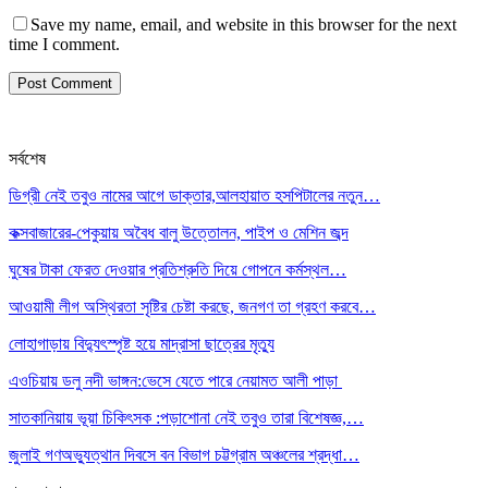
Save my name, email, and website in this browser for the next
time I comment.
সর্বশেষ
ডিগ্রী নেই তবুও নামের আগে ডাক্তার,আলহায়াত হসপিটালের নতুন…
কক্সবাজারের-পেকুয়ায় অবৈধ বালু উত্তোলন, পাইপ ও মেশিন জব্দ
ঘুষের টাকা ফেরত দেওয়ার প্রতিশ্রুতি দিয়ে গোপনে কর্মস্থল…
আওয়ামী লীগ অস্থিরতা সৃষ্টির চেষ্টা করছে, জনগণ তা গ্রহণ করবে…
লোহাগাড়ায় বিদ্যুৎস্পৃষ্ট হয়ে মাদ্রাসা ছাত্রের মৃত্যু
এওচিয়ায় ডলু নদী ভাঙ্গন:ভেসে যেতে পারে নেয়ামত আলী পাড়া
সাতকানিয়ায় ভূয়া চিকিৎসক :পড়াশোনা নেই তবুও তারা বিশেষজ্ঞ,…
জুলাই গণঅভ্যুত্থান দিবসে বন বিভাগ চট্টগ্রাম অঞ্চলের শ্রদ্ধা…