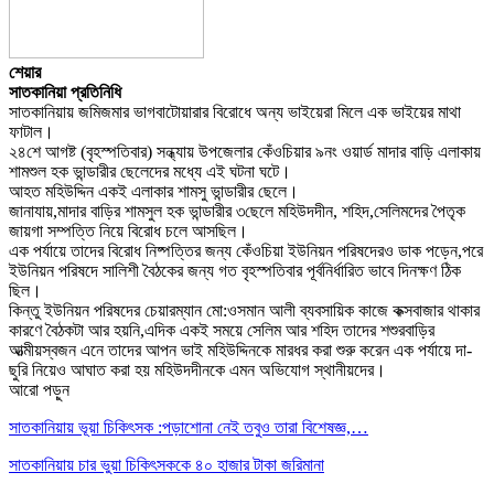
শেয়ার
সাতকানিয়া প্রতিনিধি
সাতকানিয়ায় জমিজমার ভাগবাটোয়ারার বিরোধে অন্য ভাইয়েরা মিলে এক ভাইয়ের মাথা
ফাটাল।
২৪শে আগষ্ট (বৃহস্পতিবার) সন্ধ্যায় উপজেলার কেঁওচিয়ার ৯নং ওয়ার্ড মাদার বাড়ি এলাকায়
শামশুল হক ভান্ডারীর ছেলেদের মধ্যে এই ঘটনা ঘটে।
আহত মহিউদ্দিন একই এলাকার শামসু ভান্ডারীর ছেলে।
জানাযায়,মাদার বাড়ির শামসুল হক ভান্ডারীর ৩ছেলে মহিউদদীন, শহিদ,সেলিমদের পৈতৃক
জায়গা সম্পত্তি নিয়ে বিরোধ চলে আসছিল।
এক পর্যায়ে তাদের বিরোধ নিষ্পত্তির জন্য কেঁওচিয়া ইউনিয়ন পরিষদেরও ডাক পড়েন,পরে
ইউনিয়ন পরিষদে সালিশী বৈঠকের জন্য গত বৃহস্পতিবার পূর্বনির্ধারিত ভাবে দিনক্ষণ ঠিক
ছিল।
কিন্তু ইউনিয়ন পরিষদের চেয়ারম্যান মো:ওসমান আলী ব্যবসায়িক কাজে কক্সবাজার থাকার
কারণে বৈঠকটা আর হয়নি,এদিক একই সময়ে সেলিম আর শহিদ তাদের শশুরবাড়ির
আত্মীয়স্বজন এনে তাদের আপন ভাই মহিউদ্দিনকে মারধর করা শুরু করেন এক পর্যায়ে দা-
ছুরি নিয়েও আঘাত করা হয় মহিউদদীনকে এমন অভিযোগ স্থানীয়দের।
আরো পড়ুন
সাতকানিয়ায় ভূয়া চিকিৎসক :পড়াশোনা নেই তবুও তারা বিশেষজ্ঞ,…
সাতকানিয়ায় চার ভুয়া চিকিৎসককে ৪০ হাজার টাকা জরিমানা