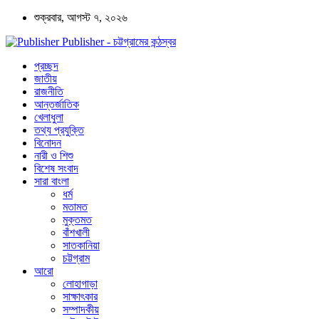
শুক্রবার, আগস্ট ৭, ২০২৬
Publisher - চট্টগ্রামের কন্ঠস্বর
প্রচ্ছদ
জাতীয়
রাজনীতি
আন্তর্জাতিক
খেলাধুলা
তথ্য প্রযুক্তি
বিনোদন
নারী ও শিশু
বিশেষ সংবাদ
সারা বাংলা
ধর্ম
মতামত
মুক্তমত
বাঁশখালী
সাতকানিয়া
চট্টগ্রাম
আরো
লোহাগাড়া
সাক্ষাৎকার
সম্পাদকীয়