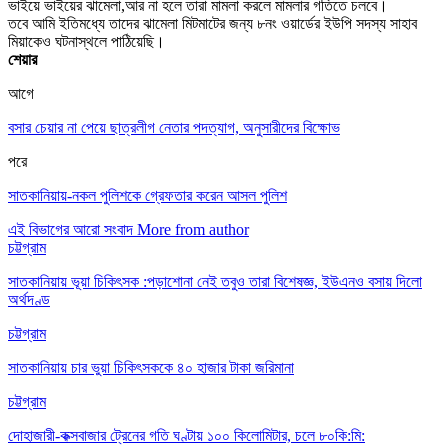
ভাইয়ে ভাইয়ের ঝামেলা,আর না হলে তারা মামলা করলে মামলার গতিতে চলবে।
তবে আমি ইতিমধ্যে তাদের ঝামেলা মিটমাটের জন্য ৮নং ওয়ার্ডের ইউপি সদস্য সাহাব
মিয়াকেও ঘটনাস্থলে পাঠিয়েছি।
শেয়ার
আগে
বসার চেয়ার না পেয়ে ছাত্রলীগ নেতার পদত্যাগ, অনুসারীদের বিক্ষোভ
পরে
সাতকানিয়ায়-নকল পুলিশকে গ্রেফতার করেন আসল পুলিশ
এই বিভাগের আরো সংবাদ
More from author
চট্টগ্রাম
সাতকানিয়ায় ভূয়া চিকিৎসক :পড়াশোনা নেই তবুও তারা বিশেষজ্ঞ, ইউএনও বসায় দিলো
অর্থদণ্ড
চট্টগ্রাম
সাতকানিয়ায় চার ভুয়া চিকিৎসককে ৪০ হাজার টাকা জরিমানা
চট্টগ্রাম
দোহাজারী-কক্সবাজার ট্রেনের গতি ঘণ্টায় ১০০ কিলোমিটার, চলে ৮০কি:মি: