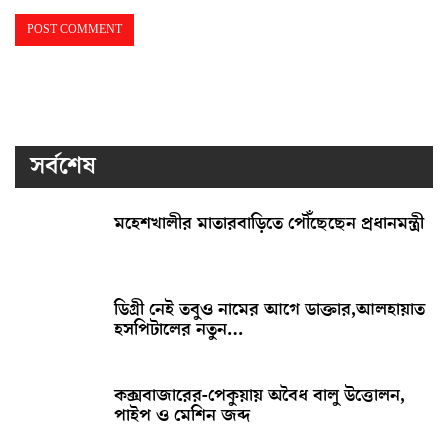
সর্বশেষ
মহেশখালীর মাতারবাড়িতে পৌঁছেছেন প্রধানমন্ত্রী
ডিগ্রী নেই তবুও নামের আগে ডাক্তার,আলহায়াত
হসপিটালের নতুন…
কক্সবাজারের-পেকুয়ায় অবৈধ বালু উত্তোলন,
পাইপ ও মেশিন জব্দ