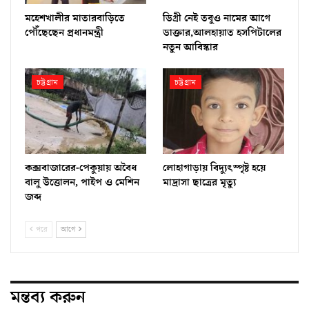
মহেশখালীর মাতারবাড়িতে
ডিগ্রী নেই তবুও নামের আগে
পৌঁছেছেন প্রধানমন্ত্রী
ডাক্তার,আলহায়াত হসপিটালের
নতুন আবিস্কার
চট্টগ্রাম
চট্টগ্রাম
কক্সবাজারের-পেকুয়ায় অবৈধ
লোহাগাড়ায় বিদ্যুৎস্পৃষ্ট হয়ে
বালু উত্তোলন, পাইপ ও মেশিন
মাদ্রাসা ছাত্রের মৃত্যু
জব্দ
পরে
আগে
মন্তব্য করুন