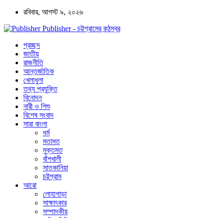
রবিবার, আগস্ট ৯, ২০২৬
Publisher - চট্টগ্রামের কন্ঠস্বর
প্রচ্ছদ
জাতীয়
রাজনীতি
আন্তর্জাতিক
খেলাধুলা
তথ্য প্রযুক্তি
বিনোদন
নারী ও শিশু
বিশেষ সংবাদ
সারা বাংলা
ধর্ম
মতামত
মুক্তমত
বাঁশখালী
সাতকানিয়া
চট্টগ্রাম
আরো
লোহাগাড়া
সাক্ষাৎকার
সম্পাদকীয়