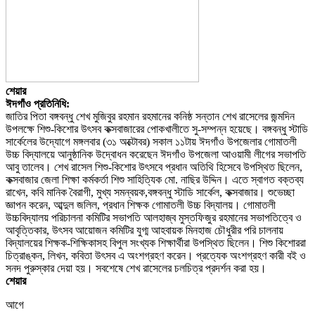
শেয়ার
ঈদগাঁও প্রতিনিধি:
জাতির পিতা বঙ্গবন্ধু শেখ মুজিবুর রহমান রহমানের কনিষ্ঠ সন্তান শেখ রাসেলের জন্মদিন
উপলক্ষে শিশু-কিশোর উৎসব কক্সবাজারের পোকখালীতে সু-সম্পন্ন হয়েছে। বঙ্গবন্ধু স্টাডি
সার্কেলের উদ্যোগে মঙ্গলবার (৩১ অক্টোবর) সকাল ১১টায় ঈদগাঁও উপজেলার গোমাতলী
উচ্চ বিদ্যালয়ে আনুষ্ঠানিক উদ্বোধন করেছেন ঈদগাঁও উপজেলা আওয়ামী লীগের সভাপতি
আবু তালেব। শেখ রাসেল শিশু-কিশোর উৎসবে প্রধান অতিথি হিসেবে উপস্থিত ছিলেন,
কক্সবাজার জেলা শিক্ষা কর্মকর্তা শিশু সাহিত্যিক মো. নাছির উদ্দিন। এতে স্বাগত বক্তব্য
রাখেন, কবি মানিক বৈরাগী, মুখ্য সমন্বয়ক,বঙ্গবন্ধু স্টাডি সার্কেল, কক্সবাজার। শুভেচ্ছা
জ্ঞাপন করেন, আব্দুল জলিল, প্রধান শিক্ষক গোমাতলী উচ্চ বিদ্যালয়। গোমাতলী
উচ্চবিদ্যালয় পরিচালনা কমিটির সভাপতি আলহাজ্ব মুস্তফিজুর রহমানের সভাপতিত্বে ও
আবৃত্তিকার, উৎসব আয়োজন কমিটির যুগ্ম আহবায়ক মিনহাজ চৌধুরীর পরি চালনায়
বিদ্যালয়ের শিক্ষক-শিক্ষিকাসহ বিপুল সংখ্যক শিক্ষার্থীরা উপস্থিত ছিলেন। শিশু কিশোররা
চিত্রাঙ্কন, লিখন, কবিতা উৎসব এ অংশগ্রহণ করেন। প্রত্যেক অংশগ্রহণ কারী বই ও
সনদ পুরুস্কার দেয়া হয়। সবশেষে শেখ রাসেলের চলচিত্র প্রদর্শন করা হয়।
শেয়ার
আগে