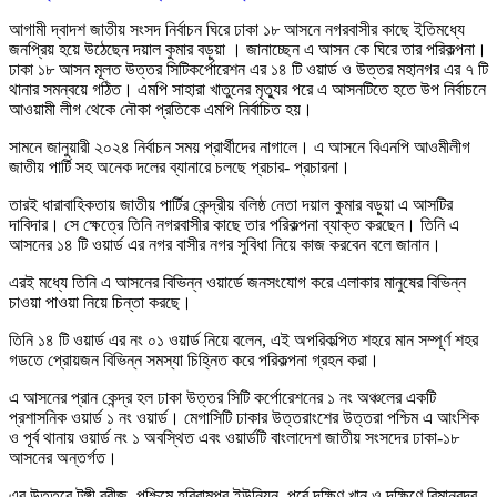
আগামী দ্বাদশ জাতীয় সংসদ নির্বাচন ঘিরে ঢাকা ১৮ আসনে নগরবাসীর কাছে ইতিমধ্যে
জনপ্রিয় হয়ে উঠেছেন দয়াল কুমার বড়ুয়া । জানাচ্ছেন এ আসন কে ঘিরে তার পরিকল্পনা।
ঢাকা ১৮ আসন মূলত উত্তর সিটিকর্পোরেশন এর ১৪ টি ওয়ার্ড ও উত্তর মহানগর এর ৭ টি
থানার সমন্বয়ে গঠিত। এমপি সাহারা খাতুনের মৃত্যুর পরে এ আসনটিতে হতে উপ নির্বাচনে
আওয়ামী লীগ থেকে নৌকা প্রতিকে এমপি নির্বাচিত হয়।
সামনে জানুয়ারী ২০২৪ নির্বাচন সময় প্রার্থীদের নাগালে। এ আসনে বিএনপি আওমীলীগ
জাতীয় পার্টি সহ অনেক দলের ব্যানারে চলছে প্রচার- প্রচারনা।
তারই ধারাবাহিকতায় জাতীয় পার্টির কেন্দ্রীয় বলিষ্ঠ নেতা দয়াল কুমার বড়ুয়া এ আসটির
দাবিদার। সে ক্ষেত্রে তিনি নগরবাসীর কাছে তার পরিকল্পনা ব্যাক্ত করছেন। তিনি এ
আসনের ১৪ টি ওয়ার্ড এর নগর বাসীর নগর সুবিধা নিয়ে কাজ করবেন বলে জানান।
এরই মধ্যে তিনি এ আসনের বিভিন্ন ওয়ার্ডে জনসংযোগ করে এলাকার মানুষের বিভিন্ন
চাওয়া পাওয়া নিয়ে চিন্তা করছে।
তিনি ১৪ টি ওয়ার্ড এর নং ০১ ওয়ার্ড নিয়ে বলেন, এই অপরিকল্পিত শহরে মান সম্পূর্ণ শহর
গডতে প্রোয়জন বিভিন্ন সমস্যা চিহ্নিত করে পরিকল্পনা গ্রহন করা।
এ আসনের প্রান কেন্দ্র হল ঢাকা উত্তর সিটি কর্পোরেশনের ১ নং অঞ্চলের একটি
প্রশাসনিক ওয়ার্ড ১ নং ওয়ার্ড। মেগাসিটি ঢাকার উত্তরাংশের উত্তরা পশ্চিম এ আংশিক
ও পূর্ব থানায় ওয়ার্ড নং ১ অবস্থিত এবং ওয়ার্ডটি বাংলাদেশ জাতীয় সংসদের ঢাকা-১৮
আসনের অন্তর্গত।
এর উত্তরে টঙ্গী ব্রীজ, পশ্চিমে হরিরামপুর ইউনিয়ন, পূর্বে দক্ষিণ খান ও দক্ষিণে বিমানবন্দর