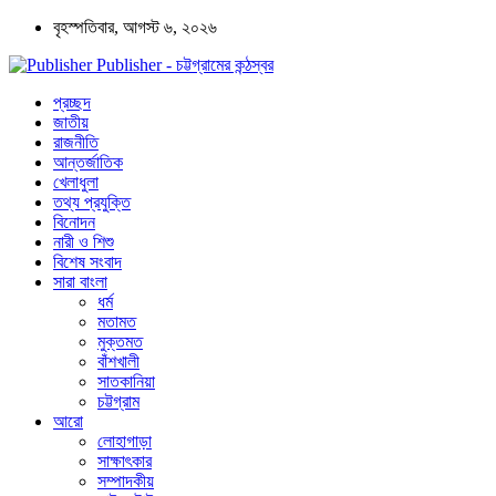
বৃহস্পতিবার, আগস্ট ৬, ২০২৬
Publisher - চট্টগ্রামের কন্ঠস্বর
প্রচ্ছদ
জাতীয়
রাজনীতি
আন্তর্জাতিক
খেলাধুলা
তথ্য প্রযুক্তি
বিনোদন
নারী ও শিশু
বিশেষ সংবাদ
সারা বাংলা
ধর্ম
মতামত
মুক্তমত
বাঁশখালী
সাতকানিয়া
চট্টগ্রাম
আরো
লোহাগাড়া
সাক্ষাৎকার
সম্পাদকীয়