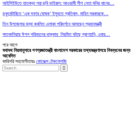
আইসিইউতে হাতকড়া পরা ছবি ভাইরাল: আওয়ামী লীগ নেতা মনির খানের…
ডকুমেন্টারিতে ‘এক দফার ঘোষক’ ইস্যুতে প্রতিবাদ, মাহিন সরকারকে…
তিন উপজেলার বন্যা কবলিত এলাকা পরিদর্শনে আসছেন প্রধানমন্ত্রী
সাতকানিয়ায় ঈগল পরিবহনের ধাক্কায় নিয়মিত ঘটছে প্রাণহানি, এবার…
পরে
আগে
যথাযথ নিয়মানুসারে গণপ্রজাতন্ত্রী বাংলাদেশ সরকারের তথ্যমন্ত্রণালয়ে নিবন্ধনের জন্য
আবেদিত
কারিগরি সহযোগীতায়ঃ
কোডেক্স টেকনোলজি