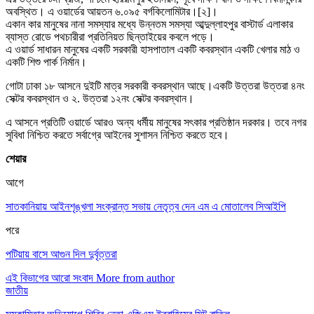
অবস্থিত। এ ওয়ার্ডের আয়তন ৬.০৯৫ বর্গকিলোমিটার।[২]।
একান কার মানুষের নানা সমস্যার মধ্যে উন্নতম সমস্যা আব্দুল্লাহপুর বাস্টার্ড এলাকার
ব্যাস্ত রোডে পথচারীরা প্রতিনিয়ত ছিন্তাইয়ের কবলে পড়ে।
এ ওয়ার্ড সাধারন মানুষের একটি সরকারী হাসপাতাল একটি কবরস্থান একটি খেলার মাঠ ও
একটি শিশু পার্ক নির্মান।
গোটা ঢাকা ১৮ আসনে দুইটি মাত্র সরকারী কবরস্থান আছে।একটি উত্তরা উত্তরা ৪নং
সেক্টর কবরস্থান ও ২. উত্তরা ১২নং সেক্টর কবরস্থান।
এ আসনে প্রতিটি ওয়ার্ডে আরও অন্য ধর্মীয় মানুষের সৎকার প্রতিষ্ঠান দরকার। তবে নগর
সুবিধা নিশ্চিত করতে সর্বাগ্রে আইনের সুশাসন নিশ্চিত করতে হবে।
শেয়ার
আগে
সাতকানিয়ায় আইনশৃঙ্খলা সংক্রান্ত সভায় নেতৃত্ব দেন এম এ মোতালেব সিআইপি
পরে
পটিয়ায় বাসে আগুন দিল দুর্বৃত্তরা
এই বিভাগের আরো সংবাদ
More from author
জাতীয়