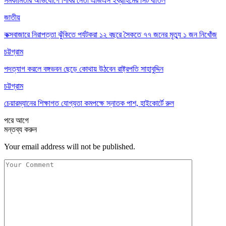
সমকামিতার অভিযোগে শিবির নেতা এজিএস ইব্রাহিমের সিট বাতিল
জাতীয়
কক্সবাজারে নিরাপত্তা ঝুঁকিতে পর্যটকরা ১২ বছরে সৈকতে ৭৭ জনের মৃত্যু ১ জন নিখোঁজ
চট্টগ্রাম
পদত্যাগ করলে বঙ্গভবন ছেড়ে কোথায় উঠবেন রাষ্ট্রপতি সাহাবুদ্দিন
চট্টগ্রাম
চেয়ারম্যানের শিক্ষাগত যোগ্যতা কমপক্ষে স্নাতক পাশ, হাইকোর্টে রুল
পরে
আগে
মন্তব্য করুন
Your email address will not be published.