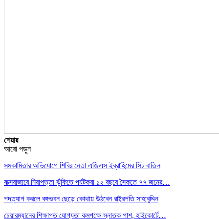
শেয়ার
আরো পড়ুন
সমকামিতার অভিযোগে শিবির নেতা এজিএস ইব্রাহিমের সিট বাতিল
কক্সবাজারে নিরাপত্তা ঝুঁকিতে পর্যটকরা ১২ বছরে সৈকতে ৭৭ জনের…
পদত্যাগ করলে বঙ্গভবন ছেড়ে কোথায় উঠবেন রাষ্ট্রপতি সাহাবুদ্দিন
চেয়ারম্যানের শিক্ষাগত যোগ্যতা কমপক্ষে স্নাতক পাশ, হাইকোর্টে…