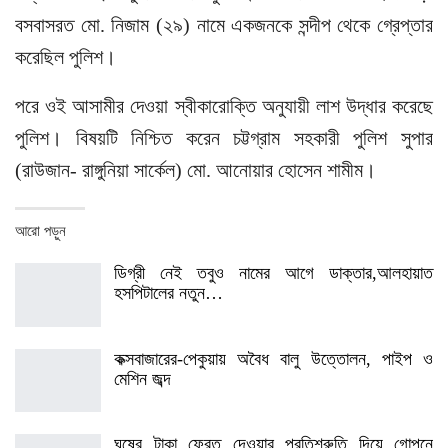
বসবাসরত মো. নিজাম (২৯) নামে একজনকে সন্দীপ থেকে গ্রেপ্তার
করেছিল পুলিশ।
পরে ওই আসামীর দেওয়া স্বীকারোক্তি অনুযায়ী লাশ উদ্ধার করেছে
পুলিশ। বিষয়টি নিশ্চিত করেন চট্টগ্রাম সহকারী পুলিশ সুপার
(রাউজান- রাঙ্গুনিয়া সার্কেল) মো. আনোয়ার হোসেন শামীম।
আরো পড়ুন
ডিগ্রী নেই তবুও নামের আগে ডাক্তার,আলহায়াত
হসপিটালের নতুন…
কক্সবাজারের-পেকুয়ায় অবৈধ বালু উত্তোলন, পাইপ ও
মেশিন জব্দ
ঘুষের টাকা ফেরত দেওয়ার প্রতিশ্রুতি দিয়ে গোপনে