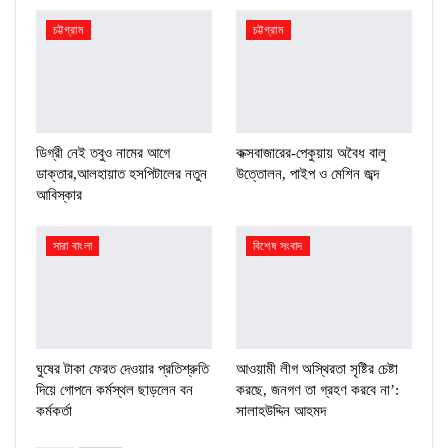
চট্টগ্রাম
চট্টগ্রাম
ডিগ্রী নেই তবুও নামের আগে
কক্সবাজারের-পেকুয়ায় অবৈধ বালু
ডাক্তার,আলহায়াত হসপিটালের নতুন
উত্তোলন, পাইপ ও মেশিন জব্দ
আবিস্কার
সারা বাংলা
বিশেষ সংবাদ
ঘুষের টাকা ফেরত দেওয়ার প্রতিশ্রুতি
আওয়ামী লীগ অস্থিরতা সৃষ্টির চেষ্টা
দিয়ে গোপনে কর্মস্থল ছাড়লেন বন
করছে, জনগণ তা গ্রহণ করবে না’:
কর্মকর্তা
সালাহউদ্দিন আহমদ