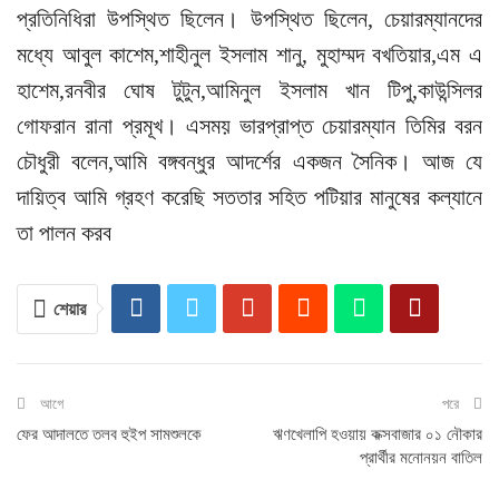
প্রতিনিধিরা উপস্থিত ছিলেন। উপস্থিত ছিলেন, চেয়ারম্যানদের
মধ্যে আবুল কাশেম,শাহীনুল ইসলাম শানু, মুহাম্মদ বখতিয়ার,এম এ
হাশেম,রনবীর ঘোষ টুটুন,আমিনুল ইসলাম খান টিপু,কাউন্সিলর
গোফরান রানা প্রমূখ। এসময় ভারপ্রাপ্ত চেয়ারম্যান তিমির বরন
চৌধুরী বলেন,আমি বঙ্গবন্ধুর আদর্শের একজন সৈনিক। আজ যে
দায়িত্ব আমি গ্রহণ করেছি সততার সহিত পটিয়ার মানুষের কল্যানে
তা পালন করব
শেয়ার
আগে
পরে
ফের আদালতে তলব হুইপ সামশুলকে
ঋণখেলাপি হওয়ায় কক্সবাজার ০১ নৌকার
প্রার্থীর মনোনয়ন বাতিল