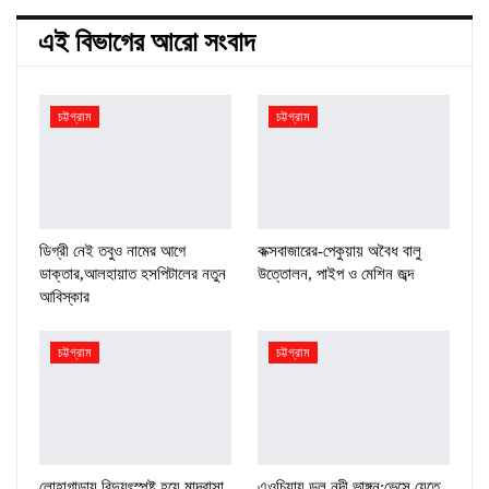
এই বিভাগের আরো সংবাদ
চট্টগ্রাম
চট্টগ্রাম
ডিগ্রী নেই তবুও নামের আগে
কক্সবাজারের-পেকুয়ায় অবৈধ বালু
ডাক্তার,আলহায়াত হসপিটালের নতুন
উত্তোলন, পাইপ ও মেশিন জব্দ
আবিস্কার
চট্টগ্রাম
চট্টগ্রাম
লোহাগাড়ায় বিদ্যুৎস্পৃষ্ট হয়ে মাদ্রাসা
এওচিয়ায় ডলু নদী ভাঙ্গন:ভেসে যেতে