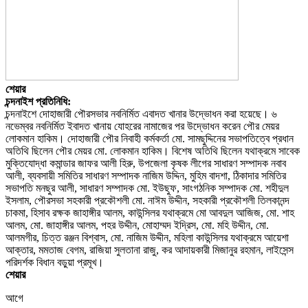
শেয়ার
চন্দনাইশ প্রতিনিধি:
চন্দনাইশে দোহাজারী পৌরসভার নবনির্মিত এবাদত খানার উদ্ভোধন করা হয়েছে। ৬
নভেম্বর নবনির্মিত ইবাদত খানায় যোহরের নামাজের পর উদ্ভোধন করেন পৌর মেয়র
লোকমান হাকিম। দোহাজারী পৌর নিবাহী কর্মকর্তা মো. সামছুদ্দিনের সভাপতিত্বে প্রধান
অতিথি ছিলেন পৌর মেয়র মো. লোকমান হাকিম। বিশেষ অতিথি ছিলেন যথাক্রমে সাবেক
মুক্তিযোদ্ধা কমান্ডার জাফর আলী হিরু, উপজেলা কৃষক লীগের সাধারণ সম্পাদক নবাব
আলী, ব্যবসায়ী সমিতির সাধারণ সম্পাদক নাজিম উদ্দিন, মুহিম বাদশা, ঠিকাদার সমিতির
সভাপতি মনছুর আলী, সাধারণ সম্পাদক মো. ইউছুফ, সাংগঠনিক সম্পাদক মো. শহীদুল
ইসলাম, পৌরসভা সহকারী প্রকৌশলী মো. নাঈম উদ্দীন, সহকারী প্রকৌশলী তিলকানন্দ
চাকমা, হিসাব রক্ষক জাহাঙ্গীর আলম, কাউন্সিলর যথাক্রমে মো আবদুল আজিজ, মো. শাহ
আলম, মো. জাহাঙ্গীর আলম, পহর উদ্দীন, মোহাম্মদ ইদ্রিস, মো. মহি উদ্দীন, মো.
আলমগীর, চিত্ত রঞ্জন বিশ্বাস, মো. নাজিম উদ্দীন, মহিলা কাউন্সিলর যথাক্রমে আয়েশা
আক্তার, মমতাজ বেগম, রাজিয়া সুলতানা রাজু, কর আদায়কারী মিজানুর রহমান, লাইসেন্স
পরিদর্শক বিধান বড়ুয়া প্রমূখ।
শেয়ার
আগে