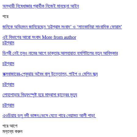
অস্থায়ী নিষেধাজ্ঞার প্রার্থীক নিজেই মানছেনা আইন
পরে
জনিকে অভিনন্দন জানিয়েছেন ‘চট্টগ্রাম সংবাদ’ ও ‘সাতকানিয়া সাংবাদিক ফোরাম’
এই বিভাগের আরো সংবাদ
More from author
চট্টগ্রাম
ডিগ্রী নেই তবুও নামের আগে ডাক্তার,আলহায়াত হসপিটালের নতুন আবিস্কার
চট্টগ্রাম
কক্সবাজারের-পেকুয়ায় অবৈধ বালু উত্তোলন, পাইপ ও মেশিন জব্দ
চট্টগ্রাম
লোহাগাড়ায় বিদ্যুৎস্পৃষ্ট হয়ে মাদ্রাসা ছাত্রের মৃত্যু
চট্টগ্রাম
এওচিয়ায় ডলু নদী ভাঙ্গন:ভেসে যেতে পারে নেয়ামত আলী পাড়া
পরে
আগে
মন্তব্য করুন