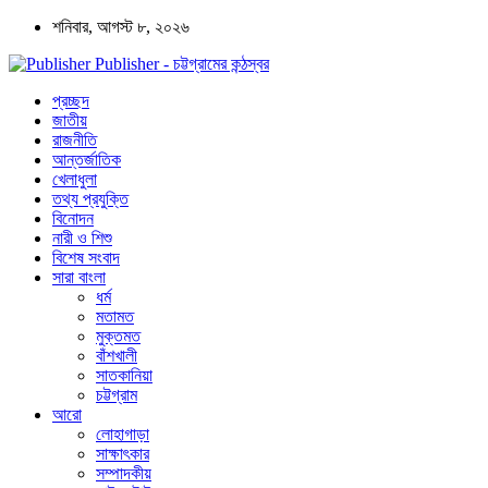
শনিবার, আগস্ট ৮, ২০২৬
Publisher - চট্টগ্রামের কন্ঠস্বর
প্রচ্ছদ
জাতীয়
রাজনীতি
আন্তর্জাতিক
খেলাধুলা
তথ্য প্রযুক্তি
বিনোদন
নারী ও শিশু
বিশেষ সংবাদ
সারা বাংলা
ধর্ম
মতামত
মুক্তমত
বাঁশখালী
সাতকানিয়া
চট্টগ্রাম
আরো
লোহাগাড়া
সাক্ষাৎকার
সম্পাদকীয়