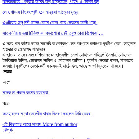
কক্সবাজারের-পেকুয়ায় অবৈধ বালু উত্তোলন, পাইপ ও মেশিন জব্দ
লোহাগাড়ায় বিদ্যুৎস্পৃষ্ট হয়ে মাদ্রাসা ছাত্রের মৃত্যু
এওচিয়ায় ডলু নদী ভাঙ্গন:ভেসে যেতে পারে নেয়ামত আলী পাড়া
সাতকানিয়ায় ভূয়া চিকিৎসক :পড়াশোনা নেই তবুও তারা বিশেষজ্ঞ,…
এ সময় ধান কাটার কাজে সরাসরি অংশগ্রহণ নেন চট্টগ্রাম মহানগর যুবলীগ নেতা মোহাম্মদ
হায়দার ও মোহাম্মদ শাহাজান।
এ ছাড়াও তাদের সহযোগিতা করেন ছাত্রলীগ নেতা মোহাম্মদ শহিদুল ইসলাম, মোহাম্মদ
ইমতিয়াজ উদ্দিন, মোহাম্মদ সাকিব ও মোহাম্মদ আসিফ। যুবলীগ নেতারা বলেন, মানবতার
কল্যাণে যুবলীগের নেতা-কর্মী সব-সময়ই মাঠে ছিল, আছে ও ভবিষ্যতেও থাকবে।
শেয়ার
আগে
মাস্ক না পরলে কঠোর ব্যবস্থা!
পরে
অসহায়দের মাঝে সেহেরীর খাবার বিতরণ করলেন সিটি মেয়র
এই বিভাগের আরো সংবাদ
More from author
চট্টগ্রাম