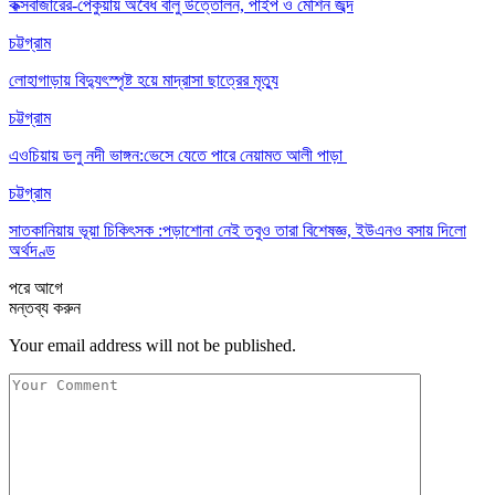
কক্সবাজারের-পেকুয়ায় অবৈধ বালু উত্তোলন, পাইপ ও মেশিন জব্দ
চট্টগ্রাম
লোহাগাড়ায় বিদ্যুৎস্পৃষ্ট হয়ে মাদ্রাসা ছাত্রের মৃত্যু
চট্টগ্রাম
এওচিয়ায় ডলু নদী ভাঙ্গন:ভেসে যেতে পারে নেয়ামত আলী পাড়া
চট্টগ্রাম
সাতকানিয়ায় ভূয়া চিকিৎসক :পড়াশোনা নেই তবুও তারা বিশেষজ্ঞ, ইউএনও বসায় দিলো
অর্থদণ্ড
পরে
আগে
মন্তব্য করুন
Your email address will not be published.