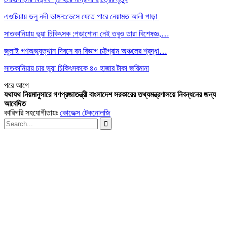
এওচিয়ায় ডলু নদী ভাঙ্গন:ভেসে যেতে পারে নেয়ামত আলী পাড়া
সাতকানিয়ায় ভূয়া চিকিৎসক :পড়াশোনা নেই তবুও তারা বিশেষজ্ঞ,…
জুলাই গণঅভ্যুত্থান দিবসে বন বিভাগ চট্টগ্রাম অঞ্চলের শ্রদ্ধা…
সাতকানিয়ায় চার ভুয়া চিকিৎসককে ৪০ হাজার টাকা জরিমানা
পরে
আগে
যথাযথ নিয়মানুসারে গণপ্রজাতন্ত্রী বাংলাদেশ সরকারের তথ্যমন্ত্রণালয়ে নিবন্ধনের জন্য
আবেদিত
কারিগরি সহযোগীতায়ঃ
কোডেক্স টেকনোলজি