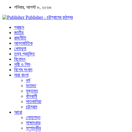
শনিবার, আগস্ট ৮, ২০২৬
Publisher - চট্টগ্রামের কন্ঠস্বর
প্রচ্ছদ
জাতীয়
রাজনীতি
আন্তর্জাতিক
খেলাধুলা
তথ্য প্রযুক্তি
বিনোদন
নারী ও শিশু
বিশেষ সংবাদ
সারা বাংলা
ধর্ম
মতামত
মুক্তমত
বাঁশখালী
সাতকানিয়া
চট্টগ্রাম
আরো
লোহাগাড়া
সাক্ষাৎকার
সম্পাদকীয়