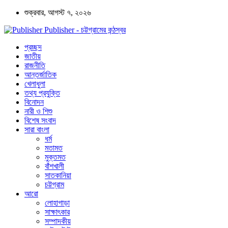
শুক্রবার, আগস্ট ৭, ২০২৬
Publisher - চট্টগ্রামের কন্ঠস্বর
প্রচ্ছদ
জাতীয়
রাজনীতি
আন্তর্জাতিক
খেলাধুলা
তথ্য প্রযুক্তি
বিনোদন
নারী ও শিশু
বিশেষ সংবাদ
সারা বাংলা
ধর্ম
মতামত
মুক্তমত
বাঁশখালী
সাতকানিয়া
চট্টগ্রাম
আরো
লোহাগাড়া
সাক্ষাৎকার
সম্পাদকীয়