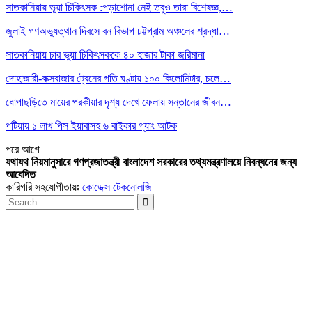
সাতকানিয়ায় ভূয়া চিকিৎসক :পড়াশোনা নেই তবুও তারা বিশেষজ্ঞ,…
জুলাই গণঅভ্যুত্থান দিবসে বন বিভাগ চট্টগ্রাম অঞ্চলের শ্রদ্ধা…
সাতকানিয়ায় চার ভুয়া চিকিৎসককে ৪০ হাজার টাকা জরিমানা
দোহাজারী-কক্সবাজার ট্রেনের গতি ঘণ্টায় ১০০ কিলোমিটার, চলে…
ধোপাছড়িতে মায়ের পরকীয়ার দৃশ্য দেখে ফেলায় সন্তানের জীবন…
পটিয়ায় ১ লাখ পিস ইয়াবাসহ ৬ বাইকার গ্যাং আটক
পরে
আগে
যথাযথ নিয়মানুসারে গণপ্রজাতন্ত্রী বাংলাদেশ সরকারের তথ্যমন্ত্রণালয়ে নিবন্ধনের জন্য
আবেদিত
কারিগরি সহযোগীতায়ঃ
কোডেক্স টেকনোলজি