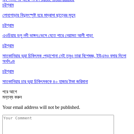
চট্টগ্রাম
লোহাগাড়ায় বিদ্যুৎস্পৃষ্ট হয়ে মাদ্রাসা ছাত্রের মৃত্যু
চট্টগ্রাম
এওচিয়ায় ডলু নদী ভাঙ্গন:ভেসে যেতে পারে নেয়ামত আলী পাড়া
চট্টগ্রাম
সাতকানিয়ায় ভূয়া চিকিৎসক :পড়াশোনা নেই তবুও তারা বিশেষজ্ঞ, ইউএনও বসায় দিলো
অর্থদণ্ড
চট্টগ্রাম
সাতকানিয়ায় চার ভুয়া চিকিৎসককে ৪০ হাজার টাকা জরিমানা
পরে
আগে
মন্তব্য করুন
Your email address will not be published.