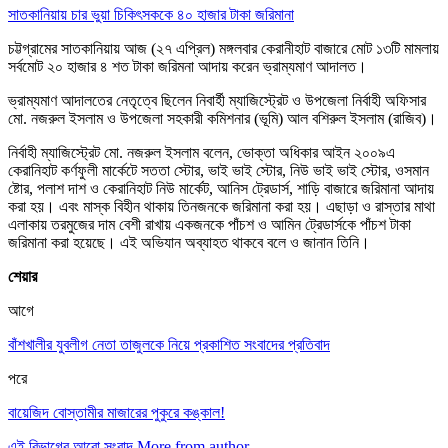
সাতকানিয়ায় চার ভুয়া চিকিৎসককে ৪০ হাজার টাকা জরিমানা
চট্টগ্রামের সাতকানিয়ায় আজ (২৭ এপ্রিল) মঙ্গলবার কেরানীহাট বাজারে মোট ১৩টি মামলায়
সর্বমোট ২০ হাজার ৪ শত টাকা জরিমনা আদায় করেন ভ্রাম্যমাণ আদালত।
ভ্রাম্যমাণ আদালতের নেতৃত্বে ছিলেন নিবার্হী ম্যাজিস্ট্রেট ও উপজেলা নির্বাহী অফিসার
মো. নজরুল ইসলাম ও উপজেলা সহকারী কমিশনার (ভূমি) আল বশিরুল ইসলাম (রাজিব)।
নির্বাহী ম্যাজিস্ট্রেট মো. নজরুল ইসলাম বলেন, ভোক্তা অধিকার আইন ২০০৯এ
কেরানিহাট কর্ণফুলী মার্কেটে সততা স্টোর, ভাই ভাই স্টোর, নিউ ভাই ভাই স্টোর, ওসমান
ষ্টোর, পলাশ দাশ ও কেরানিহাট নিউ মার্কেট, আনিস ট্রেডার্স, শাড়ি বাজারে জরিমানা আদায়
করা হয়। এবং মাস্ক বিহীন থাকায় তিনজনকে জরিমানা করা হয়। এছাড়া ও রাস্তার মাথা
এলাকায় তরমুজের দাম বেশী রাখায় একজনকে পাঁচশ ও আমিন ট্রেডার্সকে পাঁচশ টাকা
জরিমানা করা হয়েছে। এই অভিযান অব্যাহত থাকবে বলে ও জানান তিনি।
শেয়ার
আগে
বাঁশখালীর যুবলীগ নেতা তাজুলকে নিয়ে প্রকাশিত সংবাদের প্রতিবাদ
পরে
বায়েজিদ বোস্তামীর মাজারের পুকুরে কঙ্কাল!
এই বিভাগের আরো সংবাদ
More from author