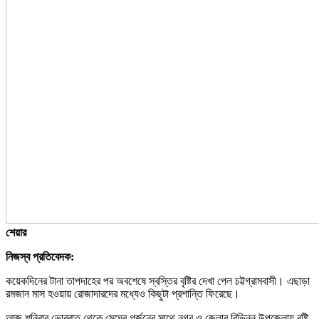
শেয়ার
নিজস্ব প্রতিবেদক:
কয়েকদিনের টানা তাপদাহের পর অবশেষে স্বস্তির বৃষ্টির দেখা পেল চট্টগ্রামবাসী। এছাড়া
রমজান মাস হওয়ায় রোজাদারদের মধ্যেও কিছুটা প্রশান্তি ফিরেছে।
আজ শনিবার ভোররাত থেকে মেঘের গর্জনের সাথে নগর ও জেলার বিভিন্ন উপজেলায় বৃষ্টি