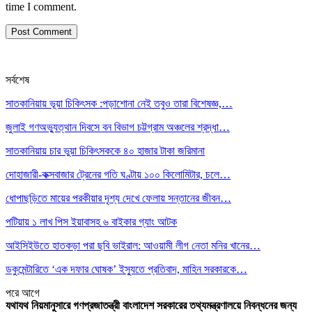
time I comment.
সর্বশেষ
সাতকানিয়ায় ভূয়া চিকিৎসক :পড়াশোনা নেই তবুও তারা বিশেষজ্ঞ,…
জুলাই গণঅভ্যুত্থান দিবসে বন বিভাগ চট্টগ্রাম অঞ্চলের শ্রদ্ধা…
সাতকানিয়ায় চার ভুয়া চিকিৎসককে ৪০ হাজার টাকা জরিমানা
দোহাজারী-কক্সবাজার ট্রেনের গতি ঘণ্টায় ১০০ কিলোমিটার, চলে…
ধোপাছড়িতে মায়ের পরকীয়ার দৃশ্য দেখে ফেলায় সন্তানের জীবন…
পটিয়ায় ১ লাখ পিস ইয়াবাসহ ৬ বাইকার গ্যাং আটক
আইসিইউতে হাতকড়া পরা ছবি ভাইরাল: আওয়ামী লীগ নেতা মনির খানের…
ডকুমেন্টারিতে ‘এক দফার ঘোষক’ ইস্যুতে প্রতিবাদ, মাহিন সরকারকে…
পরে
আগে
যথাযথ নিয়মানুসারে গণপ্রজাতন্ত্রী বাংলাদেশ সরকারের তথ্যমন্ত্রণালয়ে নিবন্ধনের জন্য