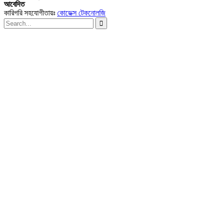
আবেদিত
কারিগরি সহযোগীতায়ঃ
কোডেক্স টেকনোলজি