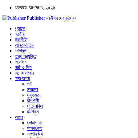
শুক্রবার, আগস্ট ৭, ২০২৬
Publisher - চট্টগ্রামের কন্ঠস্বর
প্রচ্ছদ
জাতীয়
রাজনীতি
আন্তর্জাতিক
খেলাধুলা
তথ্য প্রযুক্তি
বিনোদন
নারী ও শিশু
বিশেষ সংবাদ
সারা বাংলা
ধর্ম
মতামত
মুক্তমত
বাঁশখালী
সাতকানিয়া
চট্টগ্রাম
আরো
লোহাগাড়া
সাক্ষাৎকার
সম্পাদকীয়