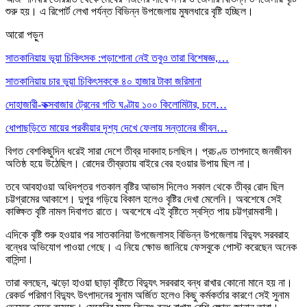
শুরু হয়। এ রিপোর্ট লেখা পর্যন্ত বিভিন্ন উপজেলায় মুষলধারে বৃষ্টি হচ্ছিল।
আরো পড়ুন
সাতকানিয়ায় ভূয়া চিকিৎসক :পড়াশোনা নেই তবুও তারা বিশেষজ্ঞ,…
সাতকানিয়ায় চার ভুয়া চিকিৎসককে ৪০ হাজার টাকা জরিমানা
দোহাজারী-কক্সবাজার ট্রেনের গতি ঘণ্টায় ১০০ কিলোমিটার, চলে…
ধোপাছড়িতে মায়ের পরকীয়ার দৃশ্য দেখে ফেলায় সন্তানের জীবন…
বিগত বেশকিছুদিন ধরেই সারা দেশে তীব্র দাবদাহ চলছিল। প্রচণ্ড তাপদাহে জনজীবন
অতিষ্ঠ হয়ে উঠেছিল। রোদের তীব্রতায় বাইরে বের হওয়ার উপায় ছিল না।
তবে আবহাওয়া অধিদপ্তর গতকাল বৃষ্টির আভাস দিলেও সকাল থেকে তীব্র রোদ ছিল
চট্টগ্রামের আকাশে। দুপুর গড়িয়ে বিকাল হলেও বৃষ্টির দেখা মেলেনি। অবশেষে সেই
কাঙ্ক্ষিত বৃষ্টি নামল দিবাগত রাতে। অবশেষে এই বৃষ্টিতে স্বস্তি পায় চট্টগ্রামবাসী।
এদিকে বৃষ্টি শুরু হওয়ার পর সাতকানিয়া উপজেলাসহ বিভিন্ন উপজেলায় বিদ্যুৎ সরবরাহ
বন্ধের অভিযোগ পাওয়া গেছে। এ নিয়ে ক্ষোভ জানিয়ে ফেসবুকে পোস্ট করেছেন অনেক
বাসিন্দা।
তারা বলছেন, ঝড়ো হাওয়া ছাড়া বৃষ্টিতে বিদ্যুৎ সরবরাহ বন্ধ রাখার কোনো মানে হয় না।
রেকর্ড পরিমাণ বিদ্যুৎ উৎপাদনের সুনাম অর্জিত হলেও কিছু কর্মকর্তার কারণে সেই সুনাম