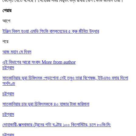
ভেস্তে যেতে বসেছে। সেহেরির সময় বিদ্যুৎ বন্ধ রাখায় বেশি ক্ষোভ জানান তারা।
শেয়ার
আগে
ইঞ্জিন বিকল হওয়া এমভি পিংকি বাল্কহেডের ৫ ক্রু জীবিত উদ্ধার
পরে
আজ মহান মে দিবস
এই বিভাগের আরো সংবাদ
More from author
চট্টগ্রাম
সাতকানিয়ায় ভূয়া চিকিৎসক :পড়াশোনা নেই তবুও তারা বিশেষজ্ঞ, ইউএনও বসায় দিলো
অর্থদণ্ড
চট্টগ্রাম
সাতকানিয়ায় চার ভুয়া চিকিৎসককে ৪০ হাজার টাকা জরিমানা
চট্টগ্রাম
দোহাজারী-কক্সবাজার ট্রেনের গতি ঘণ্টায় ১০০ কিলোমিটার, চলে ৮০কি:মি:
চট্টগ্রাম