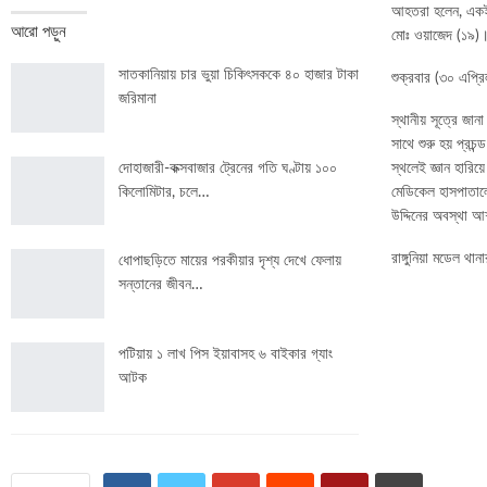
আহতরা হলেন, একই ই
আরো পড়ুন
মোঃ ওয়াজেদ (১৯)
সাতকানিয়ায় চার ভুয়া চিকিৎসককে ৪০ হাজার টাকা
শুক্রবার (৩০ এপ্র
জরিমানা
স্থানীয় সূত্রে জান
সাথে শুরু হয় প্রচ
দোহাজারী-কক্সবাজার ট্রেনের গতি ঘণ্টায় ১০০
স্থলেই জ্ঞান হারিয়
কিলোমিটার, চলে…
মেডিকেল হাসপাতাল
উদ্দিনের অবস্থা 
রাঙ্গুনিয়া মডেল থ
ধোপাছড়িতে মায়ের পরকীয়ার দৃশ্য দেখে ফেলায়
সন্তানের জীবন…
পটিয়ায় ১ লাখ পিস ইয়াবাসহ ৬ বাইকার গ্যাং
আটক