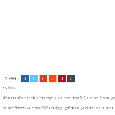
শেয়ার
এম. মতিন:
চট্টগ্রামের রাঙ্গুনিয়ায় ধান কাটতে গিয়ে বজ্রপাতে ওমর ফারুক রিফাত (১৭) নামের এক কিশোরের 
মৃত ফারুক উপজেলার ১০ নং পদুয়া ইউনিয়নের ত্রিপুরা সুন্দরী গ্রামের মৃত খোরশেদ আলমের ছেলে।