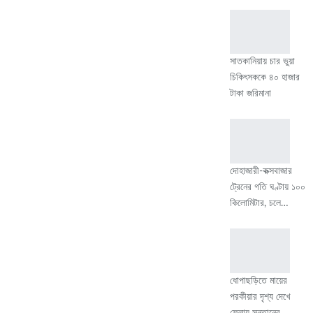
সাতকানিয়ায় চার ভুয়া
চিকিৎসককে ৪০ হাজার
টাকা জরিমানা
দোহাজারী-কক্সবাজার
ট্রেনের গতি ঘণ্টায় ১০০
কিলোমিটার, চলে…
ধোপাছড়িতে মায়ের
পরকীয়ার দৃশ্য দেখে
ফেলায় সন্তানের