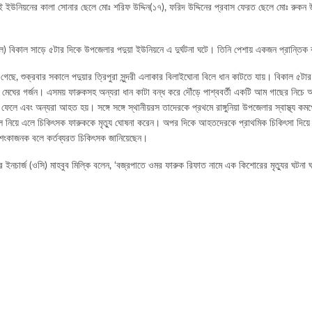
উনিয়নের কালা সোনার ছেলে মোঃ শরিফ উদ্দিন(১৭), ফরিদ উদ্দিনের প্রবাস ফেরত ছেলে মোঃ রুকন উদ্
।
িল) বিকাল সাড়ে ৫টার দিকে উপজেলার পদুয়া ইউনিয়নে এ দুর্ঘটনা ঘটে। তিনি পেশায় একজন প্রান্তিক
া গেছে, শুক্রবার সকালে পদুয়ার ত্রিপুরা সুন্দরী এলাকার বিলাইঘোনা বিলে ধান কাটতে যায়। বিকাল ৫ট
ন্ড মেঘের গর্জন। এসময় ফারুকসহ অন্যরা ধান কাটা বন্ধ করে দৌঁড়ে পাশ্ববর্তী একটি আম গাছের নিচে
ে ফেলে এবং অন্যরা আহত হয়। সঙ্গে সঙ্গে স্থানীয়রস তাদেরকে প্রথমে রাঙ্গুনিয়া উপজেলার স্বাস্থ্য ক
ে নিয়ে এলে চিকিৎসক ফারুককে মৃত্যু ঘোষনা করেন। অপর দিকে আহতদেরকে প্রাথমিক চিকিৎসা দিয়ে 
আশংকাজনক বলে কর্তব্যরত চিকিৎসক জানিয়েছেন।
ানার ইনচার্জ (ওসি) মাহবুব মিল্কি বলেন, ‘বজ্রপাতে ওমর ফারুক রিফাত নামে এক কিশোরের মৃত্যুর ঘটন