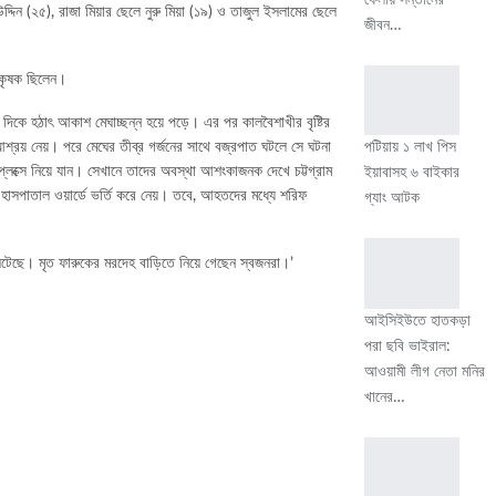
দিন (২৫), রাজা মিয়ার ছেলে নুরু মিয়া (১৯) ও তাজুল ইসলামের ছেলে
জীবন…
 কৃষক ছিলেন।
ার দিকে হঠাৎ আকাশ মেঘাচ্ছন্ন হয়ে পড়ে। এর পর কালবৈশাখীর বৃষ্টির
 আশ্রয় নেয়। পরে মেঘের তীব্র গর্জনের সাথে বজ্রপাত ঘটলে সে ঘটনা
পটিয়ায় ১ লাখ পিস
মপ্লেক্সে নিয়ে যান। সেখানে তাদের অবস্থা আশংকাজনক দেখে চট্টগ্রাম
ইয়াবাসহ ৬ বাইকার
হাসপাতাল ওয়ার্ডে ভর্তি করে নেয়। তবে, আহতদের মধ্যে শরিফ
গ্যাং আটক
া ঘটেছে। মৃত ফারুকের মরদেহ বাড়িতে নিয়ে গেছেন স্বজনরা।’
আইসিইউতে হাতকড়া
পরা ছবি ভাইরাল:
আওয়ামী লীগ নেতা মনির
খানের…