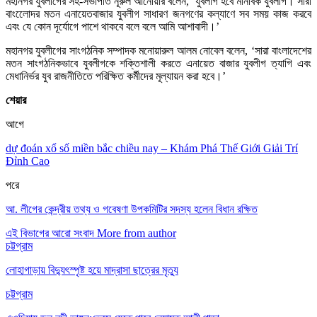
মহানগর যুবলীগের সহ-সভাপতি নূরুল আনোয়ার বলেন, ‘যুবলীগ হবে মানবিক যুবলীগ। সারা
বাংলােেদর মতন এনায়েতবাজার যুবলীগ সাধারণ জনগণের কল্যাণে সব সময় কাজ করবে
এবং যে কোন দূর্যোগে পাশে থাকবে বলে বলে আমি আশাবাদী।’
মহানগর যুবলীগের সাংগঠনিক সম্পাদক মনোয়ারুল আলম নোবেল বলেন, ‘সারা বাংলাদেশের
মতন সাংগঠনিকভাবে যুবলীগকে শক্তিশালী করতে এনায়েত বাজার যুবলীগ ত্যাগি এবং
মেধানির্ভর যুব রাজনীতিতে পরিক্ষিত কর্মীদের মূল্যায়ন করা হবে।’
শেয়ার
আগে
dự đoán xổ số miền bắc chiều nay – Khám Phá Thế Giới Giải Trí
Đỉnh Cao
পরে
আ. লীগের কেন্দ্রীয় তথ্য ও গবেষণা উপকমিটির সদস্য হলেন বিধান রক্ষিত
এই বিভাগের আরো সংবাদ
More from author
চট্টগ্রাম
লোহাগাড়ায় বিদ্যুৎস্পৃষ্ট হয়ে মাদ্রাসা ছাত্রের মৃত্যু
চট্টগ্রাম