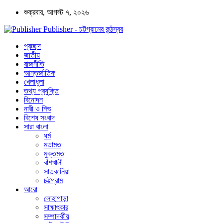
শুক্রবার, আগস্ট ৭, ২০২৬
Publisher - চট্টগ্রামের কন্ঠস্বর
প্রচ্ছদ
জাতীয়
রাজনীতি
আন্তর্জাতিক
খেলাধুলা
তথ্য প্রযুক্তি
বিনোদন
নারী ও শিশু
বিশেষ সংবাদ
সারা বাংলা
ধর্ম
মতামত
মুক্তমত
বাঁশখালী
সাতকানিয়া
চট্টগ্রাম
আরো
লোহাগাড়া
সাক্ষাৎকার
সম্পাদকীয়