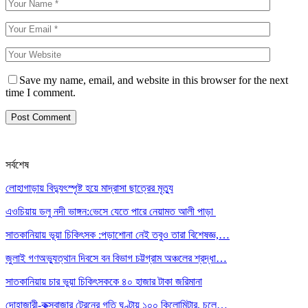
Save my name, email, and website in this browser for the next
time I comment.
সর্বশেষ
লোহাগাড়ায় বিদ্যুৎস্পৃষ্ট হয়ে মাদ্রাসা ছাত্রের মৃত্যু
এওচিয়ায় ডলু নদী ভাঙ্গন:ভেসে যেতে পারে নেয়ামত আলী পাড়া
সাতকানিয়ায় ভূয়া চিকিৎসক :পড়াশোনা নেই তবুও তারা বিশেষজ্ঞ,…
জুলাই গণঅভ্যুত্থান দিবসে বন বিভাগ চট্টগ্রাম অঞ্চলের শ্রদ্ধা…
সাতকানিয়ায় চার ভুয়া চিকিৎসককে ৪০ হাজার টাকা জরিমানা
দোহাজারী-কক্সবাজার ট্রেনের গতি ঘণ্টায় ১০০ কিলোমিটার, চলে…