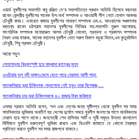
ওয়ার্ড যুবলীগের সভাপতি বাবু রঞ্জিত দে’র সভাপতিত্বে প্রধান অতিথি হিসেবে বক্তব্য
রাখেন কেন্দ্রীয় যুবলীগের সাবেক উপ-অর্থ সম্পাদক ও আওয়ামী লীগ নেতা হেলাল আকবর
চৌধুরী বাবর। এনায়েত বাজার যুবলীগের সাধারণ সম্পাদক এম.এ. আওয়ালের সঞ্চালনায়
বক্তব্য রাখেন চট্টগ্রাম মহানগর যুবলীগের সিনিয়র সহ-সভাপতি নুরুল আনোয়ার,
সাংগঠনিক সম্পাদক মনোয়ারুল আলম চৌধুরী নোবেল, গ্রন্থনা ও প্রকাশন সম্পাদক
সৈয়দ ওমর ফারুক, সাবেক মহানগর যুবলীগ নেতা সরুপ বিকাশ বড়ুয়া বিতান,এম কুতুবউদ্দিন
চৌধুরী, শিবু প্রসাদ চৌধুরী।
আরো পড়ুন
লোহাগাড়ায় বিদ্যুৎস্পৃষ্ট হয়ে মাদ্রাসা ছাত্রের মৃত্যু
এওচিয়ায় ডলু নদী ভাঙ্গন:ভেসে যেতে পারে নেয়ামত আলী পাড়া
সাতকানিয়ায় ভূয়া চিকিৎসক :পড়াশোনা নেই তবুও তারা বিশেষজ্ঞ,…
সাতকানিয়ায় চার ভুয়া চিকিৎসককে ৪০ হাজার টাকা জরিমানা
এসময় প্রধান অতিথি বলেন, ‘দল এবং দেশের জন্য সৃষ্টিলগ্ন থেকে যুবলীগ সব সময়
সাহসিকতার ভূমিকায় অবতীর্ণ হয় দেশের দুর্যোগ সময়ে যুবলীগ জনগণের পাশে মানবিকতার
দেয়াল হয়ে পাশে থাকে। জননেত্রী শেখ হাসিনার স্মার্ট ও সুখী সমৃদ্ধ উন্নত বাংলাদেশ
বির্নিমানে যুবলীগ গুরুত্বপূর্ণ ভূমিকা রাখবে এবং বিএনপি জামাতে যে কোনো নৈরাজ্য
প্রতিহত করতে যুবলীগ সব সময় রাজপথে থাকবে।