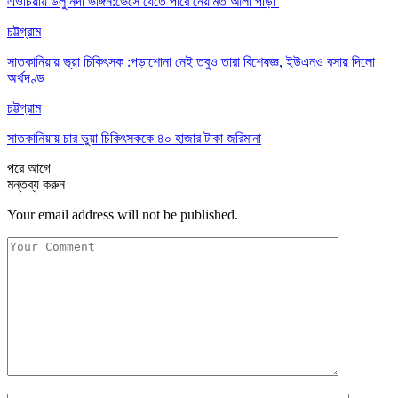
এওচিয়ায় ডলু নদী ভাঙ্গন:ভেসে যেতে পারে নেয়ামত আলী পাড়া
চট্টগ্রাম
সাতকানিয়ায় ভূয়া চিকিৎসক :পড়াশোনা নেই তবুও তারা বিশেষজ্ঞ, ইউএনও বসায় দিলো
অর্থদণ্ড
চট্টগ্রাম
সাতকানিয়ায় চার ভুয়া চিকিৎসককে ৪০ হাজার টাকা জরিমানা
পরে
আগে
মন্তব্য করুন
Your email address will not be published.