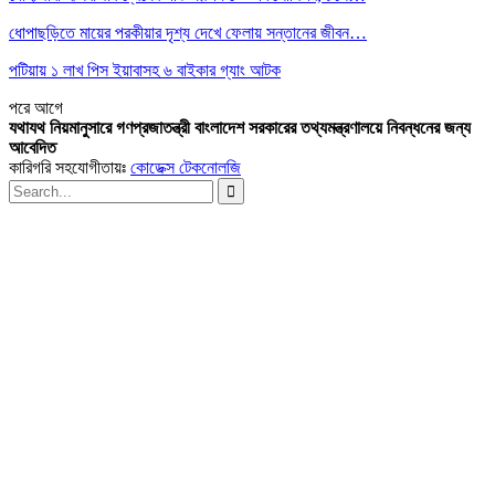
ধোপাছড়িতে মায়ের পরকীয়ার দৃশ্য দেখে ফেলায় সন্তানের জীবন…
পটিয়ায় ১ লাখ পিস ইয়াবাসহ ৬ বাইকার গ্যাং আটক
পরে
আগে
যথাযথ নিয়মানুসারে গণপ্রজাতন্ত্রী বাংলাদেশ সরকারের তথ্যমন্ত্রণালয়ে নিবন্ধনের জন্য
আবেদিত
কারিগরি সহযোগীতায়ঃ
কোডেক্স টেকনোলজি