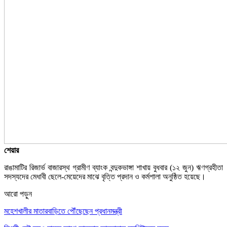
শেয়ার
রাঙামাটির রিজার্ভ বাজারস্থ গ্রামীণ ব্যাংক বন্দুকভাঙ্গা শাখায় বুধবার (১২ জুন) ঋণগ্রহীতা
সদস্যদের মেধাবী ছেলে-মেয়েদের মাঝে বৃত্তি প্রদান ও কর্মশালা অনুষ্ঠিত হয়েছে।
আরো পড়ুন
মহেশখালীর মাতারবাড়িতে পৌঁছেছেন প্রধানমন্ত্রী