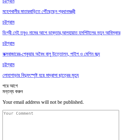
চট্টগ্রাম
মহেশখালীর মাতারবাড়িতে পৌঁছেছেন প্রধানমন্ত্রী
চট্টগ্রাম
ডিগ্রী নেই তবুও নামের আগে ডাক্তার,আলহায়াত হসপিটালের নতুন আবিস্কার
চট্টগ্রাম
কক্সবাজারের-পেকুয়ায় অবৈধ বালু উত্তোলন, পাইপ ও মেশিন জব্দ
চট্টগ্রাম
লোহাগাড়ায় বিদ্যুৎস্পৃষ্ট হয়ে মাদ্রাসা ছাত্রের মৃত্যু
পরে
আগে
মন্তব্য করুন
Your email address will not be published.