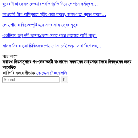
ঘুষের টাকা ফেরত দেওয়ার প্রতিশ্রুতি দিয়ে গোপনে কর্মস্থল…
আওয়ামী লীগ অস্থিরতা সৃষ্টির চেষ্টা করছে, জনগণ তা গ্রহণ করবে…
লোহাগাড়ায় বিদ্যুৎস্পৃষ্ট হয়ে মাদ্রাসা ছাত্রের মৃত্যু
এওচিয়ায় ডলু নদী ভাঙ্গন:ভেসে যেতে পারে নেয়ামত আলী পাড়া
সাতকানিয়ায় ভূয়া চিকিৎসক :পড়াশোনা নেই তবুও তারা বিশেষজ্ঞ,…
পরে
আগে
যথাযথ নিয়মানুসারে গণপ্রজাতন্ত্রী বাংলাদেশ সরকারের তথ্যমন্ত্রণালয়ে নিবন্ধনের জন্য
আবেদিত
কারিগরি সহযোগীতায়ঃ
কোডেক্স টেকনোলজি