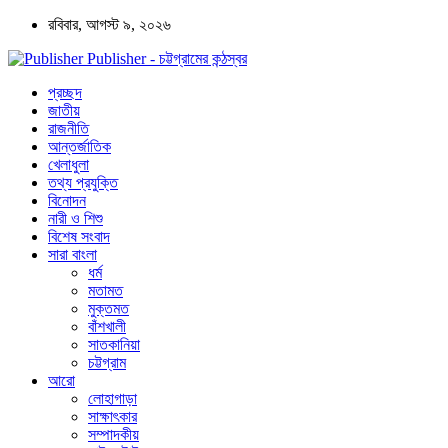
রবিবার, আগস্ট ৯, ২০২৬
Publisher - চট্টগ্রামের কন্ঠস্বর
প্রচ্ছদ
জাতীয়
রাজনীতি
আন্তর্জাতিক
খেলাধুলা
তথ্য প্রযুক্তি
বিনোদন
নারী ও শিশু
বিশেষ সংবাদ
সারা বাংলা
ধর্ম
মতামত
মুক্তমত
বাঁশখালী
সাতকানিয়া
চট্টগ্রাম
আরো
লোহাগাড়া
সাক্ষাৎকার
সম্পাদকীয়