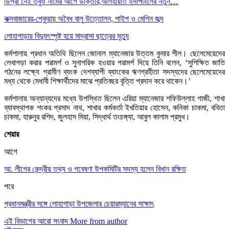
ডিগ্রী নেই তবুও নামের আগে ডাক্তার,আলহায়াত হসপিটালের নতুন…
কক্সবাজারের-পেকুয়ায় অবৈধ বালু উত্তোলন, পাইপ ও মেশিন জব্দ
লোহাগাড়ায় বিদ্যুৎস্পৃষ্ট হয়ে মাদ্রাসা ছাত্রের মৃত্যু
কর্মশালায় প্রধান অতিথি ছিলেন জোনাল ম্যানেজার উত্তম কুমার শীল। ছেলেমেয়েদের
লেখাপড়া করার পরামর্শ ও সুনাগরিক হওয়ার পরামর্শ দিয়ে তিনি বলেন, ‘সুশিক্ষিত জাতি
গঠনের লক্ষ্যে গ্রামীণ ব্যংক দেশব্যাপী ব্যাংকের ঋণগ্রহীতা সদস্যদের ছেলেমেয়েদের
মধ্য থেকে মেধাবী শিক্ষার্থীদের মাঝে প্রতিবছর বৃত্তি প্রদান করে থাকেন।’
কর্মশালায় অন্যান্যদের মধ্যে উপস্থিত ছিলেন এরিয়া ম্যানেজার শফিউল্লাহ গাজী, শাখা
ব্যাবস্থাপক শংকর প্রসাদ নাথ, শাখার কর্মকর্তা ইখতিয়ার হোসেন, কনিকা চাকমা, ববিতা
চাকমা, হারুনুর রশিদ, জুলহাস মিয়া, সিদ্ধার্থ তংচঙ্গ্যা, আবুল কালাম প্রমুখ।
শেয়ার
আগে
আ. লীগের কেন্দ্রীয় তথ্য ও গবেষণা উপকমিটির সদস্য হলেন বিধান রক্ষিত
পরে
প্রধানমন্ত্রীর সঙ্গে লোহাগাড়া উপজেলার চেয়ারম্যানের সাক্ষাৎ
এই বিভাগের আরো সংবাদ
More from author