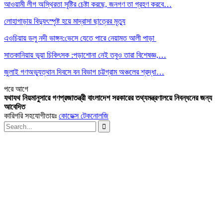
আওয়ামী লীগ অস্থিরতা সৃষ্টির চেষ্টা করছে, জনগণ তা গ্রহণ করবে…
লোহাগাড়ায় বিদ্যুৎস্পৃষ্ট হয়ে মাদ্রাসা ছাত্রের মৃত্যু
এওচিয়ায় ডলু নদী ভাঙ্গন:ভেসে যেতে পারে নেয়ামত আলী পাড়া
সাতকানিয়ায় ভূয়া চিকিৎসক :পড়াশোনা নেই তবুও তারা বিশেষজ্ঞ,…
জুলাই গণঅভ্যুত্থান দিবসে বন বিভাগ চট্টগ্রাম অঞ্চলের শ্রদ্ধা…
পরে
আগে
যথাযথ নিয়মানুসারে গণপ্রজাতন্ত্রী বাংলাদেশ সরকারের তথ্যমন্ত্রণালয়ে নিবন্ধনের জন্য
আবেদিত
কারিগরি সহযোগীতায়ঃ
কোডেক্স টেকনোলজি