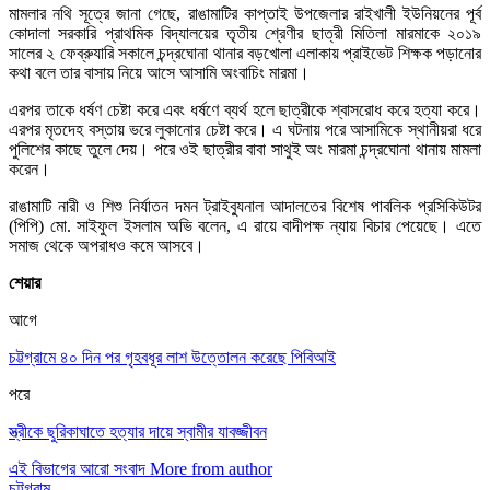
মামলার নথি সূত্রে জানা গেছে, রাঙামাটির কাপ্তাই উপজেলার রাইখালী ইউনিয়নের পূর্ব
কোদালা সরকারি প্রাথমিক বিদ্যালয়ের তৃতীয় শ্রেণীর ছাত্রী মিতিলা মারমাকে ২০১৯
সালের ২ ফেব্রুযারি সকালে চন্দ্রঘোনা থানার বড়খোলা এলাকায় প্রাইভেট শিক্ষক পড়ানোর
কথা বলে তার বাসায় নিয়ে আসে আসামি অংবাচিং মারমা।
এরপর তাকে ধর্ষণ চেষ্টা করে এবং ধর্ষণে ব্যর্থ হলে ছাত্রীকে শ্বাসরোধ করে হত্যা করে।
এরপর মৃতদেহ বস্তায় ভরে লুকানোর চেষ্টা করে। এ ঘটনায় পরে আসামিকে স্থানীয়রা ধরে
পুলিশের কাছে তুলে দেয়। পরে ওই ছাত্রীর বাবা সাথুই অং মারমা চন্দ্রঘোনা থানায় মামলা
করেন।
রাঙামাটি নারী ও শিশু নির্যাতন দমন ট্রাইব্যুনাল আদালতের বিশেষ পাবলিক প্রসিকিউটর
(পিপি) মো. সাইফুল ইসলাম অভি বলেন, এ রায়ে বাদীপক্ষ ন্যায় বিচার পেয়েছে। এতে
সমাজ থেকে অপরাধও কমে আসবে।
শেয়ার
আগে
চট্টগ্রামে ৪০ দিন পর গৃহবধূর লাশ উত্তোলন করেছে পিবিআই
পরে
স্ত্রীকে ছুরিকাঘাতে হত্যার দায়ে স্বামীর যাবজ্জীবন
এই বিভাগের আরো সংবাদ
More from author
চট্টগ্রাম