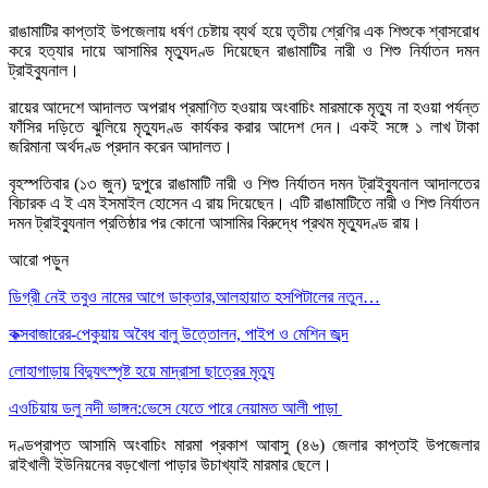
রাঙামাটির কাপ্তাই উপজেলায় ধর্ষণ চেষ্টায় ব্যর্থ হয়ে তৃতীয় শ্রেণির এক শিশুকে শ্বাসরোধ
করে হত্যার দায়ে আসামির মৃত্যুদণ্ড দিয়েছেন রাঙামাটির নারী ও শিশু নির্যাতন দমন
ট্রাইব্যুনাল।
রায়ের আদেশে আদালত অপরাধ প্রমাণিত হওয়ায় অংবাচিং মারমাকে মৃত্যু না হওয়া পর্যন্ত
ফাঁসির দড়িতে ঝুলিয়ে মৃত্যুদণ্ড কার্যকর করার আদেশ দেন। একই সঙ্গে ১ লাখ টাকা
জরিমানা অর্থদণ্ড প্রদান করেন আদালত।
বৃহস্পতিবার (১৩ জুন) দুপুরে রাঙামাটি নারী ও শিশু নির্যাতন দমন ট্রাইব্যুনাল আদালতের
বিচারক এ ই এম ইসমাইল হোসেন এ রায় দিয়েছেন। এটি রাঙামাটিতে নারী ও শিশু নির্যাতন
দমন ট্রাইব্যুনাল প্রতিষ্ঠার পর কোনো আসামির বিরুদ্ধে প্রথম মৃত্যুদণ্ড রায়।
আরো পড়ুন
ডিগ্রী নেই তবুও নামের আগে ডাক্তার,আলহায়াত হসপিটালের নতুন…
কক্সবাজারের-পেকুয়ায় অবৈধ বালু উত্তোলন, পাইপ ও মেশিন জব্দ
লোহাগাড়ায় বিদ্যুৎস্পৃষ্ট হয়ে মাদ্রাসা ছাত্রের মৃত্যু
এওচিয়ায় ডলু নদী ভাঙ্গন:ভেসে যেতে পারে নেয়ামত আলী পাড়া
দণ্ডপ্রাপ্ত আসামি অংবাচিং মারমা প্রকাশ আবাসু (৪৬) জেলার কাপ্তাই উপজেলার
রাইখালী ইউনিয়নের বড়খোলা পাড়ার উচাখ্যাই মারমার ছেলে।