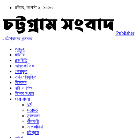
রবিবার, আগস্ট ৯, ২০২৬
Publisher
- চট্টগ্রামের কন্ঠস্বর
প্রচ্ছদ
জাতীয়
রাজনীতি
আন্তর্জাতিক
খেলাধুলা
তথ্য প্রযুক্তি
বিনোদন
নারী ও শিশু
বিশেষ সংবাদ
সারা বাংলা
ধর্ম
মতামত
মুক্তমত
বাঁশখালী
সাতকানিয়া
চট্টগ্রাম
আরো